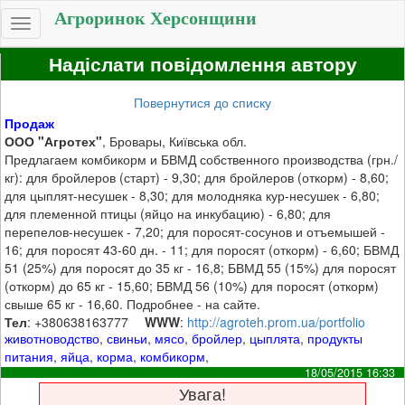
Агроринок Херсонщини
Toggle
navigation
Надіслати повідомлення автору
Повернутися до списку
Продаж
ООО "Агротех"
, Бровары, Київська обл.
Предлагаем комбикорм и БВМД собственного производства (грн./
кг): для бройлеров (старт) - 9,30; для бройлеров (откорм) - 8,60;
для цыплят-несушек - 8,30; для молодняка кур-несушек - 6,80;
для племенной птицы (яйцо на инкубацию) - 6,80; для
перепелов-несушек - 7,20; для поросят-сосунов и отъемышей -
16; для поросят 43-60 дн. - 11; для поросят (откорм) - 6,60; БВМД
51 (25%) для поросят до 35 кг - 16,8; БВМД 55 (15%) для поросят
(откорм) до 65 кг - 15,60; БВМД 56 (10%) для поросят (откорм)
свыше 65 кг - 16,60. Подробнее - на сайте.
Тел
: +380638163777
WWW
:
http://agroteh.prom.ua/portfolio
животноводство
,
свиньи
,
мясо
,
бройлер
,
цыплята
,
продукты
питания
,
яйца
,
корма
,
комбикорм
,
18/05/2015 16:33
Увага!