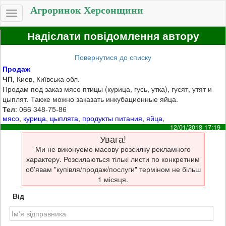
Агроринок Херсонщини
Toggle
navigation
Надіслати повідомлення автору
Повернутися до списку
Продаж
ЧП
, Киев, Київська обл.
Продам под заказ мясо птицы (курица, гусь, утка), гусят, утят и
цыплят. Также можно заказать инкубационные яйца.
Тел
: 066 348-75-86
мясо
,
курица
,
цыплята
,
продукты питания
,
яйца
,
12/01/2018 17:19
Увага!
Ми не виконуемо масову розсилку рекламного
характеру. Розсилаються тількі листи по конкретним
об'явам "купівля/продаж/послуги" терміном не більш
1 місяця.
Від