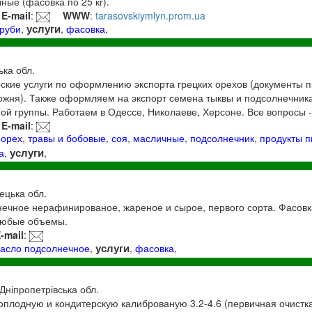
ые (фасовка по 25 кг).
E-mail
:
WWW
:
tarasovskiymlyn.prom.ua
услуги
труби
,
,
фасовка
,
ька обл.
ские услуги по оформлению экспорта грецких орехов (документы 
ожня). Также оформляем на экспорт семена тыквы и подсолнечника
й группы. Работаем в Одессе, Николаеве, Херсоне. Все вопросы - 
E-mail
:
,
орех
,
травы и бобовые
,
соя
,
масличные
,
подсолнечник
,
продукты п
услуги
а
,
,
ецька обл.
ечное нерафинированое, жареное и сырое, первого сорта. Фасовка
.Любые объемы.
-mail
:
услуги
асло подсолнечное
,
,
фасовка
,
 Дніпропетрівська обл.
плодную и кондитерскую калиброваную 3.2-4.6 (первичная очистка