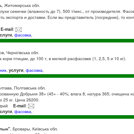
ь, Житомирська обл.
ухи семечки (влажность до 7), 500 т/мес., от производителя. Фасов
ь экспорта и доставки. Если вы представитель (посредник), то конт
E-mail
:
слуги
,
фасовка
,
ов, Чернігівська обл.
корм птицам, до 100 т, в мелкой расфасовке (1, 2,5, 5 и 10 кг).
услуги
ник
,
,
фасовка
,
олтава, Полтавська обл.
ованную Добрыня 38+ (45+ - 40%; влага 8, натура 365; очищена н
о 25 кг. Цена 26200.
Юрий
E-mail
:
слуги
,
фасовка
,
млын"
, Бровары, Київська обл.