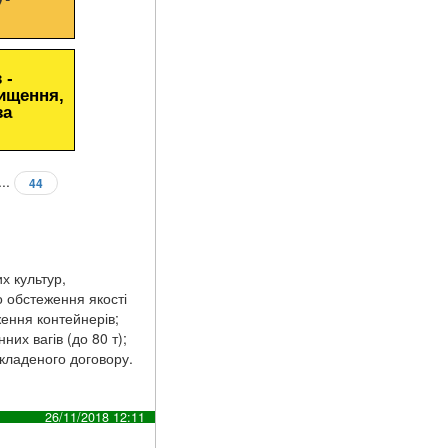
 -
чищення,
за
...
44
х культур,
о обстеження якості
ження контейнерів;
их вагів (до 80 т);
укладеного договору.
26/11/2018 12:11