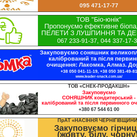
095 471-17-77
ТОВ "Біо-юнік"
Пропонуємо ефективне біопа
ПЕЛЕТИ З ЛУШПИННЯ ТА ДЕ
067 233-91-37, 044 337-17-
Закуповуємо соняшник великопл
калібрований та після первин
очищення: Лакомка, Алмаз. До
+38 050 041-11-19, +38 050 381-49-8
www.leader-snack.com.ua/
ТОВ «СНЕК-ПРОДАКШН»
Закуповуємо
СОНЯШНИК кондитерський -
калібрований та після первинного о
+380 67 544 61 00
ПрАТ «НАСІННЯ ЧЕРНІГІВЩИН
Закуповуємо гірчи
(жовту, білу, чорну)