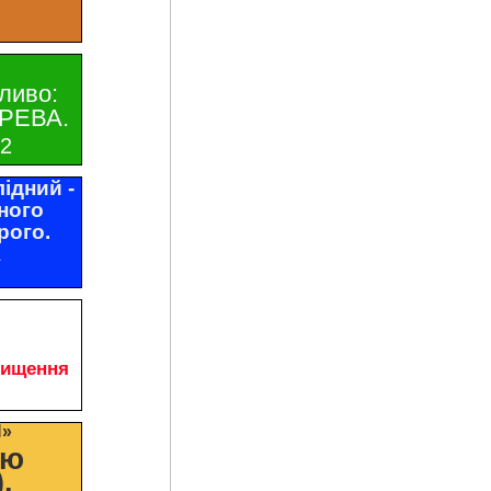
ливо:
РЕВА.
32
ідний -
ного
рого.
1
чищення
И»
цю
.