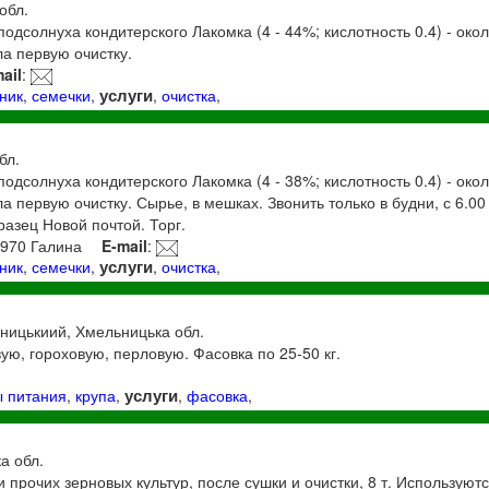
 обл.
дсолнуха кондитерского Лакомка (4 - 44%; кислотность 0.4) - окол
а первую очистку.
ail
:
услуги
ник
,
семечки
,
,
очистка
,
бл.
дсолнуха кондитерского Лакомка (4 - 38%; кислотность 0.4) - окол
 первую очистку. Сырье, в мешках. Звонить только в будни, с 6.00 
разец Новой почтой. Торг.
3970 Галина
E-mail
:
услуги
ник
,
семечки
,
,
очистка
,
ьницькиий, Хмельницька обл.
ую, гороховую, перловую. Фасовка по 25-50 кг.
услуги
ы питания
,
крупа
,
,
фасовка
,
ка обл.
 прочих зерновых культур, после сушки и очистки, 8 т. Используют