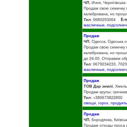
ЧП
, Ичня, Чернігівська
Продам свою семечку по
калибрована, но прошл
Тел
: 0680253064
E-m
масличные
,
подсолнеч
Продаж
ЧП
, Одесса, Одеська о
Продам свою семечку по
калибрована, но прошла
до 24.00. Отправим об
Тел
: 0679234233, 702
масличные
,
подсолнеч
Продаж
ТОВ Дар землі
, Хмел
Продам крупы: гречнев
Тел
: +380673822850
овощи
,
горох
,
продукт
Продаж
ЧП
, Бородянка, Київсь
Продам отходы проса и