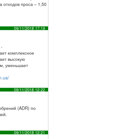
 отходов проса – 1,50
09/11/2018 17:19
 -
вает комплексное
ает высокую
ам, уменьшает
m.ua/
09/11/2018 12:22
добрений (ADR) по
лей.
09/11/2018 12:21