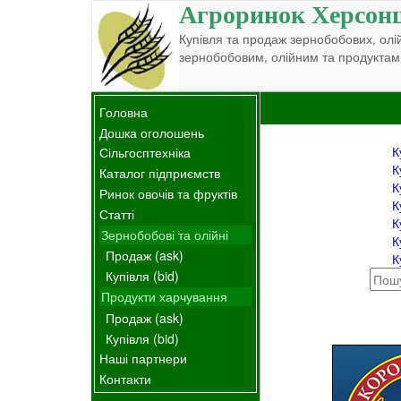
Агроринок Херсон
Купівля та продаж зернобобових, олій
зернобобовим, олійним та продуктам
Головна
Дошка оголошень
К
Сільгосптехніка
К
Каталог підприємств
К
Ринок овочів та фруктів
К
Статті
К
Зернобобові та олійні
К
Продаж (ask)
К
Купівля (bid)
Продукти харчування
Продаж (ask)
Купівля (bid)
Наші партнери
Контакти