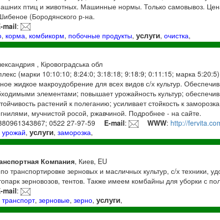
машних птиц и животных. Машинные нормы. Только самовывоз. Цена
 Шибеное (Бородянского р-на.
-mail
:
услуги
о
,
корма
,
комбикорм
,
побочные продукты
,
,
очистка
,
лександрия , Кіровоградська обл
кс (марки 10:10:10; 8:24:0; 3:18:18; 9:18:9; 0:11:15; марка 5:20:5)
ое жидкое макроудобрение для всех видов с/х культур. Обеспечи
бходимыми элементами; повышает урожайность культур; обеспечив
стойчивость растений к полеганию; усиливает стойкость к заморозк
нилями, мучнистой росой, ржавчиной. Подробнее - на сайте.
380961343867; 0522 27-97-59
E-mail
:
WWW
:
http://fervita.co
услуги
,
урожай
,
,
заморозка
,
анспортная Компания
, Киев, EU
по транспортировке зерновых и масличных культур, с/х техники, у
опарк зерновозов, тентов. Также имеем комбайны для уборки с по
-mail
:
услуги
,
транспорт
,
зерновые
,
зерно
,
,