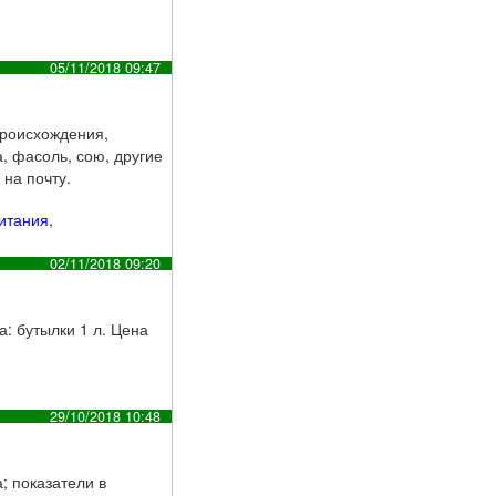
05/11/2018 09:47
происхождения,
, фасоль, сою, другие
на почту.
итания
,
02/11/2018 09:20
: бутылки 1 л. Цена
29/10/2018 10:48
; показатели в