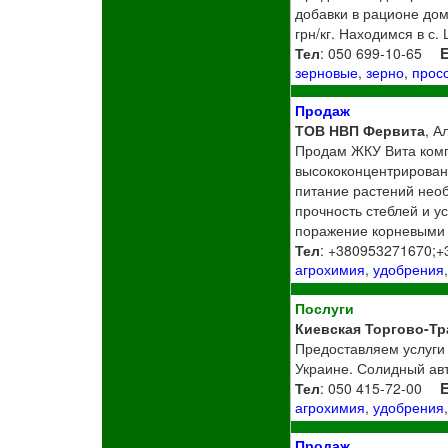
добавки в рационе до
грн/кг. Находимся в с.
Тел
: 050 699-10-65
E
зерновые
,
зерно
,
прос
Продаж
ТОВ НВП Фервита
, А
Продам ЖКУ Вита компле
высококонцентрированн
питание растений нео
прочность стеблей и у
поражение корневыми г
Тел
: +380953271670;+
агрохимия
,
удобрения
Послуги
Киевская Торгово-Тр
Предоставляем услуги 
Украине. Солидный авт
Тел
: 050 415-72-00
E
агрохимия
,
удобрения
Продаж