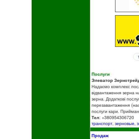
Послуги
Элеватор Зернотрей
Надаємо комплекс послу
відвантаження зерна н
зерна. Додаткові послу
перезавантаження (наси
послуги кари. Прийманн
Тел
: +380954306720
транспорт
,
зерновые
,
Продаж