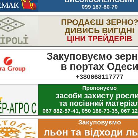
099 187-80-70
ПРОДАЄШ ЗЕРНО
ДИВИСЬ ВИГІДНІ
ЦІНИ ТРЕЙДЕРІВ
Закуповуємо зерн
в портах Одес
+380668117777
Пропонуємо
засоби захисту росл
та посівний матеріа
067 882-57-41, 050 188-73-35, 067 1
Закуповуємо
льон та відходи л