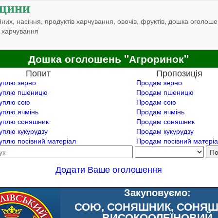
щини
них, насіння, продуктів харчування, овочів, фруктів, дошка оголоше
 харчування
Дошка оголошень "Агроринок"
Попит
Пропозиція
уплю зерно
Продам зерно
уплю пшеницю
Продам пшеницю
уплю сою
Продам сою
уплю ячмінь
Продам ячмінь
уплю соняшник
Продам соняшник
уплю кукурудзу
Продам кукурудзу
уплю посівний матеріал
Продам посівний матері
Додати Ваше оголошення
Закуповуємо:
СОЮ, СОНЯШНИК, СОНЯ
ВИСОКООЛЕЇНОВИЙ