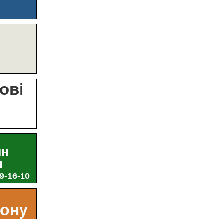
?
ові
и
ин
л
29-16-10
ьону