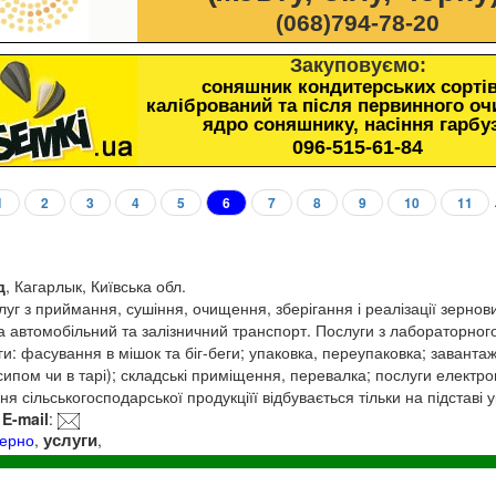
(068)794-78-20
Закуповуємо:
соняшник кондитерських сортів
калібрований та після первинного о
ядро соняшнику, насіння гарбу
096-515-61-84
1
2
3
4
5
6
7
8
9
10
11
д
, Кагарлык, Київська обл.
г з приймання, сушіння, очищення, зберігання і реалізації зернови
а автомобільний та залізничний транспорт. Послуги з лабораторног
ги: фасування в мішок та біг-беги; упаковка, переупаковка; заванта
пом чи в тарі); складські приміщення, перевалка; послуги електронн
я сільськогосподарської продукціїї відбувається тільки на підставі 
E-mail
:
услуги
зерно
,
,