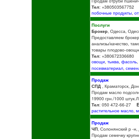
Продам отруби пшеничн
Тел
: +380503567752
побочные продукты
,
о
Послуги
Брокер
, Одесса, Одес
Предоставляем брокер
анализы/качество, там
товары плодово-овощно
Тел
: +380672336680
овощи
,
тыква
,
фасоль
посевматериал
,
семен
Продаж
СПД
, Краматорск, Дон
Продам масло подсолн
19900 грн./1000 штук
Тел
: 050 472-66-27
E
растительное масло
,
м
Продаж
ЧП
, Солонянский р -н,
Продам семечку крупно