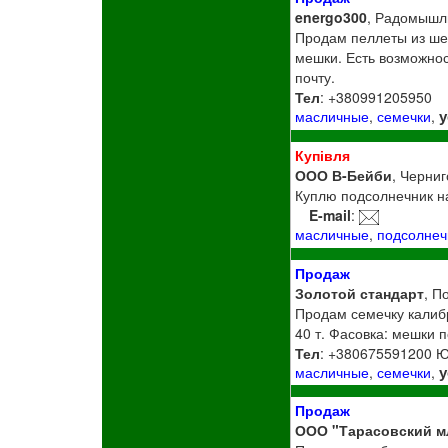
energo300
, Радомышл
Продам пеллеты из шел
мешки. Есть возможност
почту.
Тел
: +380991205950
у
масличные
,
семечки
,
Купівля
ООО В-Бейби
, Черниг
Куплю подсолнечник на 
E-mail
:
масличные
,
подсолнеч
Продаж
Золотой стандарт
, П
Продам семечку калибр
40 т. Фасовка: мешки п
Тел
: +380675591200 
у
масличные
,
семечки
,
Продаж
ООО "Тарасовский 