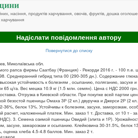
щини
них, насіння, продуктів харчування, овочів, фруктів, дошка оголоше
 харчування
Надіслати повідомлення автору
Повернутися до списку
ев, Миколаївська обл.
ого рапса фирмы Саатбау (Франция) - Рекорди 2016 г. - 100 п.е. шт
 98. Среднеранний гибрид типа 00 (290-305 дн.). Содержание глюка
 высокая устойчивость к болезням , осыпанию, поляганию, засухе и
 65 ц/га. Вес мешка 10.9 кг (1.5 млн. семян). Цена с НДС 2000 грн
оставка. Отгрузка в Киевской области. При покупке всей партии цен
ой безостой пшеницы Омаха 3Р (2 кл.) двуручка и Джерси 2Р (2 кл
32-36%, белок 13%. Устойчивы к болезням, засухе, заморозкам, ос
расчет, наложенный платеж. Мин. заказ 1 т. Доставка, от 10 т - з
з НДС). 3. Семена озимой пшеницы Овидий (элита и 1Р). Урожайность
ям, засухе, замарозкам и осыпанию. Клейковина 30-31.5%, белок 1
 оценка хлеба 4.5-4.8 баллов. Мин. заказ 2 т.
6618606