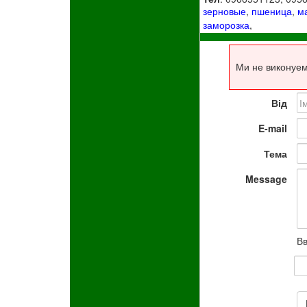
зерновые
,
пшеница
,
м
заморозка
,
Ми не виконуем
Від
E-mail
Тема
Message
Вв