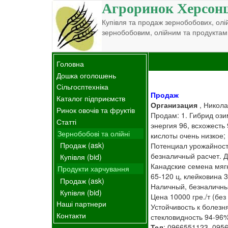
Агроринок Херсон
Купівля та продаж зернобобових, олій
зернобобовим, олійним та продуктам
Головна
Дошка оголошень
Сільгосптехніка
Продаж
Каталог підприємств
Организация
, Никола
Ринок овочів та фруктів
Продам: 1. Гибрид озим
Статті
энергия 96, всхожесть
Зернобобові та олійні
кислоты очень низкое;
Продаж (ask)
Потенциал урожайности
безналичный расчет. Д
Купівля (bid)
Канадские семена мягк
Продукти харчування
65-120 ц, клейковина 
Продаж (ask)
Наличный, безналичный 
Купівля (bid)
Цена 10000 гре./т (бе
Наші партнери
Устойчивость к болезн
Контакти
стекловидность 94-96%,
Тел
: 0966551123, 095