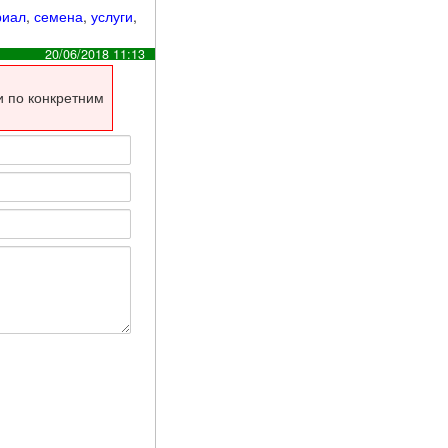
риал
,
семена
,
услуги
,
20/06/2018 11:13
и по конкретним