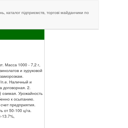
нь, каталог підприємств, торгові майданчики по
. Масса 1000 - 7,2 г,
зинолатов и эуруковой
 заморозкам.
./п.е. Наличный и
а договорная. 2.
.) озимая. Урожайность
обенно к осыпанию.
а счет предприятия.
 от 50-100 ц/га.
3-13.7%,