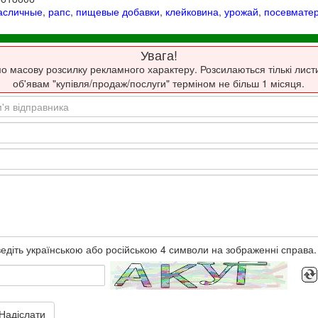
асличные
,
рапс
,
пищевые добавки
,
клейковина
,
урожай
,
посевмате
Увага!
о масову розсилку рекламного характеру. Розсилаються тількі лист
об'явам "купівля/продаж/послуги" терміном не більш 1 місяця.
едіть українською або російською 4 символи на зображенні справа.
Надіслати