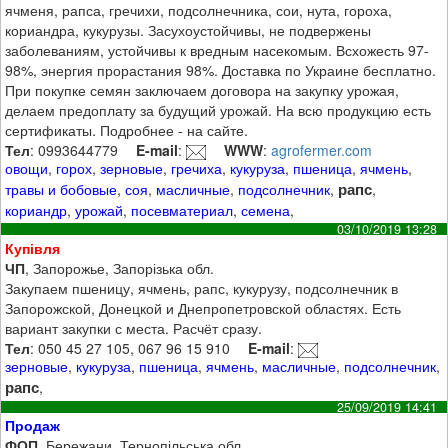
ячменя, рапса, гречихи, подсолнечника, сои, нута, гороха,
кориандра, кукурузы. Засухоустойчивы, не подвержены
заболеваниям, устойчивы к вредным насекомым. Всхожесть 97-
98%, энергия прорастания 98%. Доставка по Украине бесплатно.
При покупке семян заключаем договора на закупку урожая,
делаем предоплату за будущий урожай. На всю продукцию есть
сертификаты. Подробнее - на сайте.
Тел
: 0993644779
E-mail
:
WWW
:
agrofermer.com
овощи
,
горох
,
зерновые
,
гречиха
,
кукуруза
,
пшеница
,
ячмень
,
рапс
травы и бобовые
,
соя
,
масличные
,
подсолнечник
,
,
кориандр
,
урожай
,
посевматериал
,
семена
,
03/10/2019 13:28
Купівля
ЧП
, Запорожье, Запорізька обл.
Закупаем пшеницу, ячмень, рапс, кукурузу, подсолнечник в
Запорожской, Донецкой и Днепропетровской областях. Есть
вариант закупки с места. Расчёт сразу.
Тел
: 050 45 27 105, 067 96 15 910
E-mail
:
зерновые
,
кукуруза
,
пшеница
,
ячмень
,
масличные
,
подсолнечник
,
рапс
,
25/09/2019 14:41
Продаж
ФОП
, Бережани, Тернопільська обл.