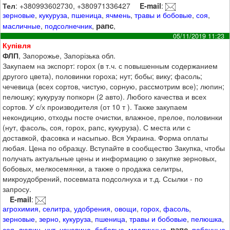
Тел
: +380993602730, +380971336427
E-mail
:
зерновые
,
кукуруза
,
пшеница
,
ячмень
,
травы и бобовые
,
соя
,
рапс
масличные
,
подсолнечник
,
,
05/11/2019 11:23
Купівля
ФЛП
, Запорожье, Запорізька обл.
Закупаем на экспорт: горох (в т.ч. с повышенным содержанием
другого цвета), половинки гороха; нут; бобы; вику; фасоль;
чечевица (всех сортов, чистую, сорную, рассмотрим все); люпин;
пелюшку; кукурузу попкорн (2 авто). Любого качества и всех
сортов. У с/х производителя (от 10 т ). Также закупаем
некондицию, отходы посте очистки, влажное, прелое, половинки
(нут, фасоль, соя, горох, рапс, кукуруза). С места или с
доставкой, фасовка и насыпью. Вся Украина. Форма оплаты
любая. Цена по образцу. Вступайте в сообщество Закупка, чтобы
получать актуальные цены и информацию о закупке зерновых,
бобовых, мелкосемянки, а также о продажа селитры,
микроудобрений, посевмата подсолнуха и т.д. Ссылки - по
запросу.
E-mail
:
агрохимия
,
селитра
,
удобрения
,
овощи
,
горох
,
фасоль
,
зерновые
,
зерно
,
кукуруза
,
пшеница
,
травы и бобовые
,
пелюшка
,
рапс
соя
,
люпин
,
нут
,
чечевица
,
бобовые
,
масличные
,
,
побочные