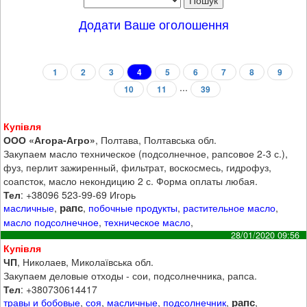
Додати Ваше оголошення
1
2
3
4
5
6
7
8
9
...
10
11
39
Купівля
ООО «Агора-Агро»
, Полтава, Полтавська обл.
Закупаем масло техническое (подсолнечное, рапсовое 2-3 с.),
фуз, перлит зажиренный, фильтрат, воскосмесь, гидрофуз,
соапсток, масло некондицию 2 с. Форма оплаты любая.
Тел
: +38096 523-99-69 Игорь
рапс
масличные
,
,
побочные продукты
,
растительное масло
,
масло подсолнечное
,
техническое масло
,
28/01/2020 09:56
Купівля
ЧП
, Николаев, Миколаївська обл.
Закупаем деловые отходы - сои, подсолнечника, рапса.
Тел
: +380730614417
рапс
травы и бобовые
,
соя
,
масличные
,
подсолнечник
,
,