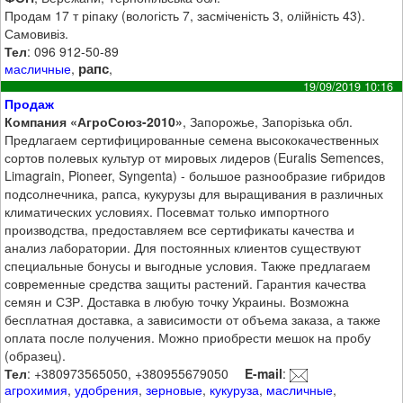
Продам 17 т ріпаку (вологість 7, засміченість 3, олійність 43).
Самовивіз.
Тел
: 096 912-50-89
рапс
масличные
,
,
19/09/2019 10:16
Продаж
Компания «АгроСоюз-2010»
, Запорожье, Запорізька обл.
Предлагаем сертифицированные семена высококачественных
сортов полевых культур от мировых лидеров (Euralis Semences,
Limagrain, Pioneer, Syngenta) - большое разнообразие гибридов
подсолнечника, рапса, кукурузы для выращивания в различных
климатических условиях. Посевмат только импортного
производства, предоставляем все сертификаты качества и
анализ лаборатории. Для постоянных клиентов существуют
специальные бонусы и выгодные условия. Также предлагаем
современные средства защиты растений. Гарантия качества
семян и СЗР. Доставка в любую точку Украины. Возможна
бесплатная доставка, а зависимости от объема заказа, а также
оплата после получения. Можно приобрести мешок на пробу
(образец).
Тел
: +380973565050, +380955679050
E-mail
:
агрохимия
,
удобрения
,
зерновые
,
кукуруза
,
масличные
,