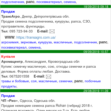
рапс
подсолнечник
,
,
посевматериал
,
семена
,
18/09/2019 09:18
Продаж
ТрансАгро
, Днепр, Дніпропетрівська обл.
Продам семена подсолнечника, кукурузы, рапса, СЗО,
протравители, фунгициды.
Тел
: 095 723-94-33
E-mail
:
WWW
:
https://transagro.com.ua/
рапс
агрохимия
,
зерновые
,
кукуруза
,
масличные
,
подсолнечник
,
,
посевматериал
,
семена
,
09/09/2019 10:57
Купівля
Аромацентр
, Александрия, Кіровоградська обл
Купим: семечку масличную, сою, отходы семечки и рапса
деловые. Форма оплаты любая. Доставка.
Тел
: 0675201558
E-mail
:
рапс
травы и бобовые
,
соя
,
масличные
,
семечки
,
,
побочные
продукты
,
29/08/2019 11:39
Продаж
ЧП «Рио»
, Одесса, Одеська обл.
Продам немецкие семена рапса Rohan (гибрид) 2018 г.
Отличная всхожесть. Один мешок на 2 га. Есть любое