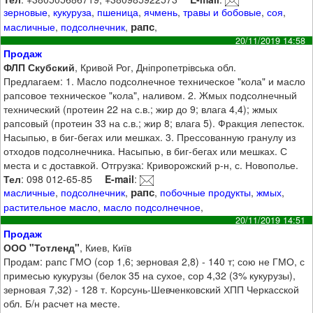
зерновые
,
кукуруза
,
пшеница
,
ячмень
,
травы и бобовые
,
соя
,
рапс
масличные
,
подсолнечник
,
,
20/11/2019 14:58
Продаж
ФЛП Скубский
, Кривой Рог, Дніпропетрівська обл.
Предлагаем: 1. Масло подсолнечное техническое "кола" и масло
рапсовое техническое "кола", наливом. 2. Жмых подсолнечный
технический (протеин 22 на с.в.; жир до 9; влага 4,4); жмых
рапсовый (протеин 33 на с.в.; жир 8; влага 5). Фракция лепесток.
Насыпью, в биг-бегах или мешках. 3. Прессованную гранулу из
отходов подсолнечника. Насыпью, в биг-бегах или мешках. С
места и с доставкой. Отгрузка: Криворожский р-н, с. Новополье.
Тел
: 098 012-65-85
E-mail
:
рапс
масличные
,
подсолнечник
,
,
побочные продукты
,
жмых
,
растительное масло
,
масло подсолнечное
,
20/11/2019 14:51
Продаж
ООО "Тотленд"
, Киев, Київ
Продам: рапс ГМО (сор 1,6; зерновая 2,8) - 140 т; сою не ГМО, с
примесью кукурузы (белок 35 на сухое, сор 4,32 (3% кукурузы),
зерновая 7,32) - 128 т. Корсунь-Шевченковский ХПП Черкасской
обл. Б/н расчет на месте.