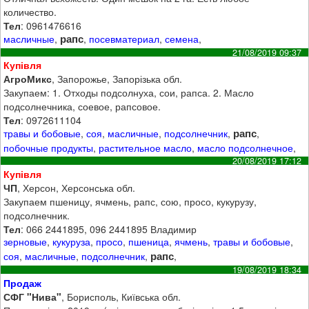
количество.
Тел
: 0961476616
рапс
масличные
,
,
посевматериал
,
семена
,
21/08/2019 09:37
Купівля
АгроМикс
, Запорожье, Запорізька обл.
Закупаем: 1. Отходы подсолнуха, сои, рапса. 2. Масло
подсолнечника, соевое, рапсовое.
Тел
: 0972611104
рапс
травы и бобовые
,
соя
,
масличные
,
подсолнечник
,
,
побочные продукты
,
растительное масло
,
масло подсолнечное
,
20/08/2019 17:12
Купівля
ЧП
, Херсон, Херсонська обл.
Закупаем пшеницу, ячмень, рапс, сою, просо, кукурузу,
подсолнечник.
Тел
: 066 2441895, 096 2441895 Владимир
зерновые
,
кукуруза
,
просо
,
пшеница
,
ячмень
,
травы и бобовые
,
рапс
соя
,
масличные
,
подсолнечник
,
,
19/08/2019 18:34
Продаж
СФГ "Нива"
, Борисполь, Київська обл.