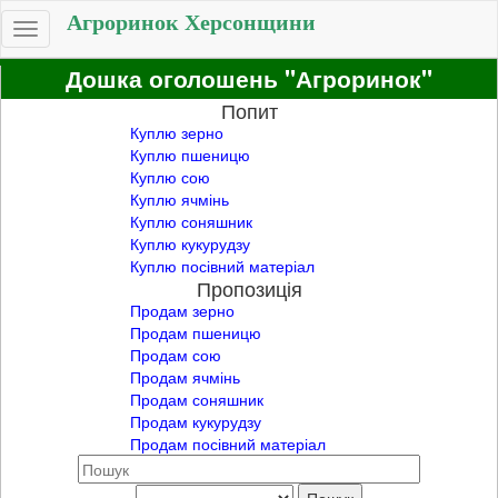
Агроринок Херсонщини
Toggle
navigation
Дошка оголошень "Агроринок"
Попит
Куплю зерно
Куплю пшеницю
Куплю сою
Куплю ячмінь
Куплю соняшник
Куплю кукурудзу
Куплю посівний матеріал
Пропозиція
Продам зерно
Продам пшеницю
Продам сою
Продам ячмінь
Продам соняшник
Продам кукурудзу
Продам посівний матеріал