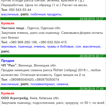
Переработчик. Цена по образцу (1 кг.) Расчет на весах.
Тел
: 050 543-53-44
рапс
масличные
,
,
побочные продукты
,
24/06/2019 12:37
Купівля
Частное лицо
, Одесса, Одеська обл.
Закупаем ячмень, рапс,сою,пшеницу. Самовывоз,форма оплаты
нал безнал
Тел
: +380 968-282-196, +380 632-524-415
зерновые
,
пшеница
,
ячмень
,
травы и бобовые
,
соя
,
масличные
,
рапс
,
23/06/2019 20:17
Продаж
ЧП "Рио"
, Винница, Вінницька обл.
Продам немецкие семена рапса Rohan (гибрид) 2018 г., любое
количество. Отличная всхожесть. Один мешок на 2 га.
Тел
: +380980040420,+380975050074
рапс
масличные
,
,
посевматериал
,
семена
,
20/06/2019 17:49
Купівля
ООО Агротрейд
, Киев, Київська обл.
Закупаем пшеницу, подсолнечник, рапс, кукурузу, от 50 т, по всей