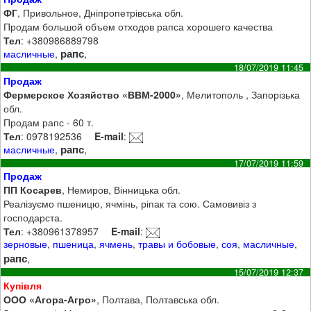
ФГ
, Привольное, Дніпропетрівська обл.
Продам большой объем отходов рапса хорошего качества
Тел
: +380986889798
рапс
масличные
,
,
18/07/2019 11:45
Продаж
Фермерское Хозяйство «ВВМ-2000»
, Мелитополь , Запорізька
обл.
Продам рапс - 60 т.
Тел
: 0978192536
E-mail
:
рапс
масличные
,
,
17/07/2019 11:59
Продаж
ПП Косарев
, Немиров, Вінницька обл.
Реалізуємо пшеницю, ячмінь, ріпак та сою. Самовивіз з
господарста.
Тел
: +380961378957
E-mail
:
зерновые
,
пшеница
,
ячмень
,
травы и бобовые
,
соя
,
масличные
,
рапс
,
15/07/2019 12:37
Купівля
ООО «Агора-Агро»
, Полтава, Полтавська обл.