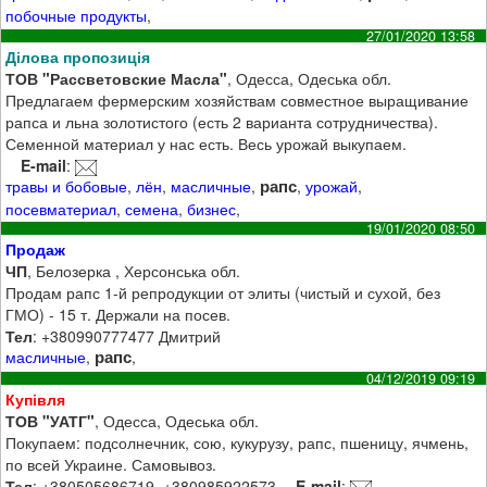
побочные продукты
,
27/01/2020 13:58
Ділова пропозиція
ТОВ "Рассветовские Масла"
, Одесса, Одеська обл.
Предлагаем фермерским хозяйствам совместное выращивание
рапса и льна золотистого (есть 2 варианта сотрудничества).
Семенной материал у нас есть. Весь урожай выкупаем.
E-mail
:
рапс
травы и бобовые
,
лён
,
масличные
,
,
урожай
,
посевматериал
,
семена
,
бизнес
,
19/01/2020 08:50
Продаж
ЧП
, Белозерка , Херсонська обл.
Продам рапс 1-й репродукции от элиты (чистый и сухой, без
ГМО) - 15 т. Держали на посев.
Тел
: +380990777477 Дмитрий
рапс
масличные
,
,
04/12/2019 09:19
Купівля
ТОВ "УАТГ"
, Одесса, Одеська обл.
Покупаем: подсолнечник, сою, кукурузу, рапс, пшеницу, ячмень,
по всей Украине. Самовывоз.
Тел
: +380505686719, +380985922573
E-mail
: