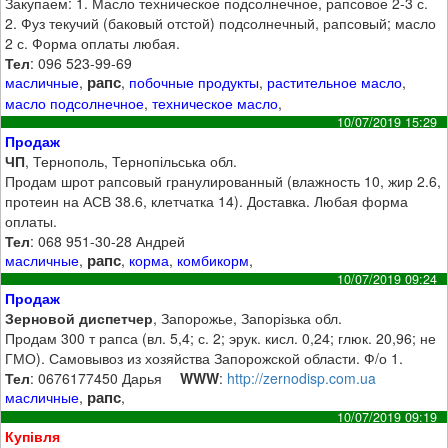
Закупаем: 1. Масло техническое подсолнечное, рапсовое 2-3 с.
2. Фуз текучий (баковый отстой) подсолнечный, рапсовый; масло
2 с. Форма оплаты любая.
Тел
: 096 523-99-69
рапс
масличные
,
,
побочные продукты
,
растительное масло
,
масло подсолнечное
,
техническое масло
,
10/07/2019 15:29
Продаж
ЧП
, Тернополь, Тернопільська обл.
Продам шрот рапсовый гранулированный (влажность 10, жир 2.6,
протеин на АСВ 38.6, клетчатка 14). Доставка. Любая форма
оплаты.
Тел
: 068 951-30-28 Андрей
рапс
масличные
,
,
корма
,
комбикорм
,
10/07/2019 09:24
Продаж
Зерновой диспетчер
, Запорожье, Запорізька обл.
Продам 300 т рапса (вл. 5,4; с. 2; эрук. кисл. 0,24; глюк. 20,96; не
ГМО). Самовывоз из хозяйства Запорожской области. Ф/о 1.
Тел
: 0676177450 Дарья
WWW
:
http://zernodisp.com.ua
рапс
масличные
,
,
10/07/2019 09:19
Купівля