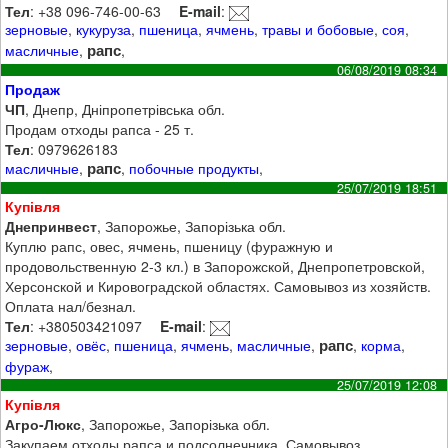
Тел
: +38 096-746-00-63
E-mail
:
зерновые
,
кукуруза
,
пшеница
,
ячмень
,
травы и бобовые
,
соя
,
рапс
масличные
,
,
06/08/2019 08:34
Продаж
ЧП
, Днепр, Дніпропетрівська обл.
Продам отходы рапса - 25 т.
Тел
: 0979626183
рапс
масличные
,
,
побочные продукты
,
25/07/2019 18:51
Купівля
Днепринвест
, Запорожье, Запорізька обл.
Куплю рапс, овес, ячмень, пшеницу (фуражную и
продовольственную 2-3 кл.) в Запорожской, Днепропетровской,
Херсонской и Кировоградской областях. Самовывоз из хозяйств.
Оплата нал/безнал.
Тел
: +380503421097
E-mail
:
рапс
зерновые
,
овёс
,
пшеница
,
ячмень
,
масличные
,
,
корма
,
фураж
,
25/07/2019 12:08
Купівля
Агро-Люкс
, Запорожье, Запорізька обл.
Закупаем отходы рапса и подсолнечника. Самовывоз.