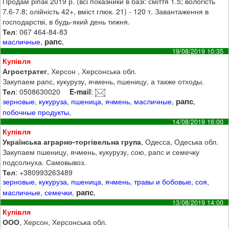
Продам ріпак 2019 р. (всі показники в базі: сміття 1.5; вологість
7.6-7.8; олійність 42+, вміст глюк. 21) - 120 т. Завантаження в
господарстві, в будь-який день тижня.
Тел
: 067 464-84-83
рапс
масличные
,
,
19/08/2019 10:35
Купівля
Агростратег
, Херсон , Херсонська обл.
Закупаем рапс, кукурузу, ячмень, пшеницу, а также отходы.
Тел
: 0508630020
E-mail
:
рапс
зерновые
,
кукуруза
,
пшеница
,
ячмень
,
масличные
,
,
побочные продукты
,
14/08/2019 16:00
Купівля
Українська аграрно-торгівельна група
, Одесса, Одеська обл.
Закупаем пшеницу, ячмень, кукурузу, сою, рапс и семечку
подсолнуха. Самовывоз.
Тел
: +380993263489
зерновые
,
кукуруза
,
пшеница
,
ячмень
,
травы и бобовые
,
соя
,
рапс
масличные
,
семечки
,
,
13/08/2019 14:00
Купівля
ООО
, Херсон, Херсонська обл.