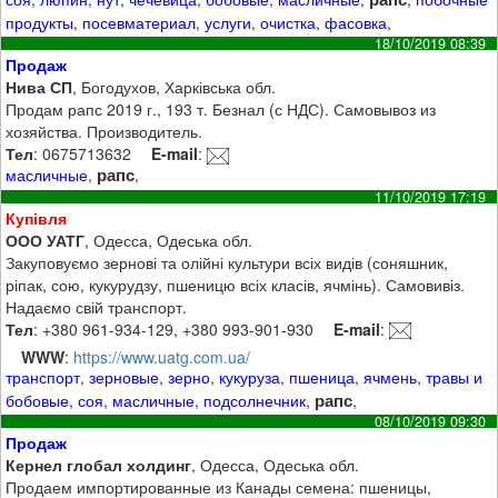
продукты
,
посевматериал
,
услуги
,
очистка
,
фасовка
,
18/10/2019 08:39
Продаж
Нива СП
, Богодухов, Харківська обл.
Продам рапс 2019 г., 193 т. Безнал (с НДС). Самовывоз из
хозяйства. Производитель.
Тел
: 0675713632
E-mail
:
рапс
масличные
,
,
11/10/2019 17:19
Купівля
ООО УАТГ
, Одесса, Одеська обл.
Закуповуємо зернові та олійні культури всіх видів (соняшник,
ріпак, сою, кукурудзу, пшеницю всіх класів, ячмінь). Самовивіз.
Надаємо свій транспорт.
Тел
: +380 961-934-129, +380 993-901-930
E-mail
:
WWW
:
https://www.uatg.com.ua/
транспорт
,
зерновые
,
зерно
,
кукуруза
,
пшеница
,
ячмень
,
травы и
рапс
бобовые
,
соя
,
масличные
,
подсолнечник
,
,
08/10/2019 09:30
Продаж
Кернел глобал холдинг
, Одесса, Одеська обл.
Продаем импортированные из Канады семена: пшеницы,