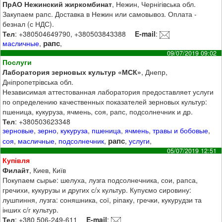
ПрАО Нежинский жиркомбинат
, Нежин, Чернігівська обл.
Закупаем рапс. Доставка в Нежин или самовывоз. Оплата -
безнал (с НДС).
Тел
: +380504649790, +380503843388
E-mail
:
рапс
масличные
,
,
09/07/2019 09:02
Послуги
Лаборатория зерновых культур «МСК»
, Днепр,
Дніпропетрівська обл.
Независимая аттестованная лаборатория предоставляет услуги
по определению качественных показателей зерновых культур:
пшеница, кукуруза, ячмень, соя, рапс, подсолнечник и др.
Тел
: +380503623348
зерновые
,
зерно
,
кукуруза
,
пшеница
,
ячмень
,
травы и бобовые
,
рапс
соя
,
масличные
,
подсолнечник
,
,
услуги
,
05/07/2019 12:51
Купівля
Филайт
, Киев, Київ
Покупаем сырье: шелуха, лузга подсолнечника, сои, рапса,
гречихи, кукурузы и других с/х культур. Купуємо сировину:
лушпиння, лузга: соняшника, сої, ріпаку, гречки, кукурудзи та
інших с/г культур.
Тел
: +380 506-249-611
E-mail
: