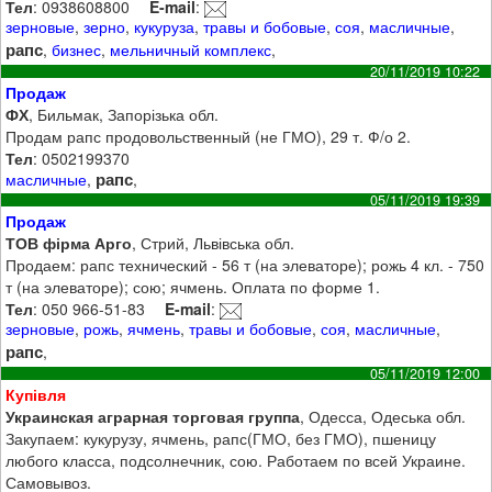
Тел
: 0938608800
E-mail
:
зерновые
,
зерно
,
кукуруза
,
травы и бобовые
,
соя
,
масличные
,
рапс
,
бизнес
,
мельничный комплекс
,
20/11/2019 10:22
Продаж
ФХ
, Бильмак, Запорізька обл.
Продам рапс продовольственный (не ГМО), 29 т. Ф/о 2.
Тел
: 0502199370
рапс
масличные
,
,
05/11/2019 19:39
Продаж
ТОВ фірма Арго
, Стрий, Львівська обл.
Продаем: рапс технический - 56 т (на элеваторе); рожь 4 кл. - 750
т (на элеваторе); сою; ячмень. Оплата по форме 1.
Тел
: 050 966-51-83
E-mail
:
зерновые
,
рожь
,
ячмень
,
травы и бобовые
,
соя
,
масличные
,
рапс
,
05/11/2019 12:00
Купівля
Украинская аграрная торговая группа
, Одесса, Одеська обл.
Закупаем: кукурузу, ячмень, рапс(ГМО, без ГМО), пшеницу
любого класса, подсолнечник, сою. Работаем по всей Украине.
Самовывоз.