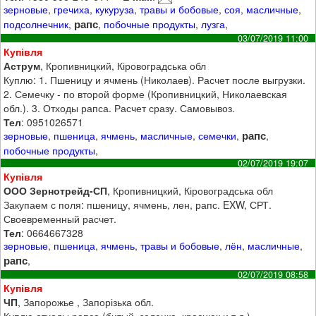
зерновые
,
гречиха
,
кукуруза
,
травы и бобовые
,
соя
,
масличные
,
рапс
подсолнечник
,
,
побочные продукты
,
лузга
,
03/07/2019 11:00
Купівля
Аструм
, Кропивницкий, Кіровоградська обл
Куплю: 1. Пшеницу и ячмень (Николаев). Расчет после выгрузки.
2. Семечку - по второй форме (Кропивницкий, Николаевская
обл.). 3. Отходы рапса. Расчет сразу. Самовывоз.
Тел
: 0951026571
рапс
зерновые
,
пшеница
,
ячмень
,
масличные
,
семечки
,
,
побочные продукты
,
02/07/2019 19:07
Купівля
ООО Зернотрейд-СП
, Кропивницкий, Кіровоградська обл
Закупаем с поля: пшеницу, ячмень, лен, рапс. EXW, СРТ.
Своевременный расчет.
Тел
: 0664667328
зерновые
,
пшеница
,
ячмень
,
травы и бобовые
,
лён
,
масличные
,
рапс
,
02/07/2019 08:58
Купівля
ЧП
, Запорожье , Запорізька обл.
Куплю отходы рапса (битый, зеленка, краснюк и т.д.).