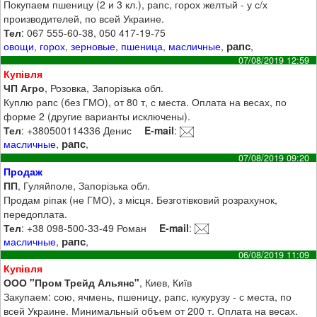
Покупаем пшеницу (2 и 3 кл.), рапс, горох желтый - у с/х
производителей, по всей Украине.
Тел
: 067 555-60-38, 050 417-19-75
рапс
овощи
,
горох
,
зерновые
,
пшеница
,
масличные
,
,
07/08/2019 12:59
Купівля
ЧП Агро
, Розовка, Запорізька обл.
Куплю рапс (без ГМО), от 80 т, с места. Оплата на весах, по
форме 2 (другие варианты исключены).
Тел
: +380500114336 Денис
E-mail
:
рапс
масличные
,
,
07/08/2019 09:20
Продаж
ПП
, Гуляйполе, Запорізька обл.
Продам ріпак (не ГМО), з місця. Безготівковий розрахунок,
передоплата.
Тел
: +38 098-500-33-49 Роман
E-mail
:
рапс
масличные
,
,
06/08/2019 11:09
Купівля
ООО "Пром Трейд Альянс"
, Киев, Київ
Закупаем: сою, ячмень, пшеницу, рапс, кукурузу - с места, по
всей Украине. Минимальный объем от 200 т. Оплата на весах.