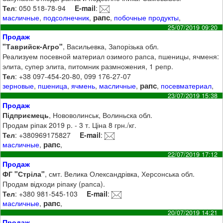
Тел
: 050 518-78-94
E-mail
:
рапс
масличные
,
подсолнечник
,
,
побочные продукты
,
25/07/2019 09:20
Продаж
"Таврийск-Агро"
, Васильевка, Запорізька обл.
Реализуем посевной материал озимого рапса, пшеницы, ячменя:
элита, супер элита, питомник размножения, 1 репр.
Тел
: +38 097-454-20-80, 099 176-27-07
рапс
зерновые
,
пшеница
,
ячмень
,
масличные
,
,
посевматериал
,
23/07/2019 15:38
Продаж
Підприємець
, Нововолинськ, Волиньска обл.
Продам ріпак 2019 р. - 3 т. Ціна 8 грн./кг.
Тел
: +380969175827
E-mail
:
рапс
масличные
,
,
22/07/2019 17:12
Продаж
ФГ "Стріла"
, смт. Велика Олександрівка, Херсонська обл.
Продам відходи ріпаку (рапса).
Тел
: +380 981-545-103
E-mail
:
рапс
масличные
,
,
20/07/2019 14:21
Продаж