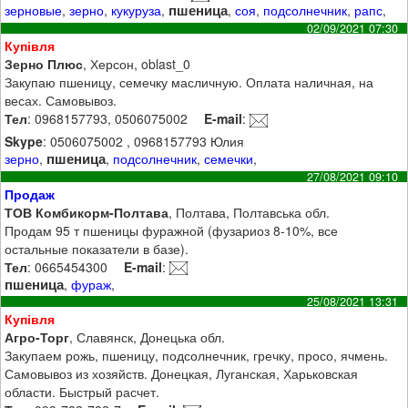
пшеница
зерновые
,
зерно
,
кукуруза
,
,
соя
,
подсолнечник
,
рапс
,
02/09/2021 07:30
Купівля
Зерно Плюс
, Херсон, oblast_0
Закупаю пшеницу, семечку масличную. Оплата наличная, на
весах. Самовывоз.
Тел
: 0968157793, 0506075002
E-mail
:
Skype
: 0506075002 , 0968157793 Юлия
пшеница
зерно
,
,
подсолнечник
,
семечки
,
27/08/2021 09:10
Продаж
ТОВ Комбикорм-Полтава
, Полтава, Полтавська обл.
Продам 95 т пшеницы фуражной (фузариоз 8-10%, все
остальные показатели в базе).
Тел
: 0665454300
E-mail
:
пшеница
,
фураж
,
25/08/2021 13:31
Купівля
Агро-Торг
, Славянск, Донецька обл.
Закупаем рожь, пшеницу, подсолнечник, гречку, просо, ячмень.
Самовывоз из хозяйств. Донецкая, Луганская, Харьковская
области. Быстрый расчет.