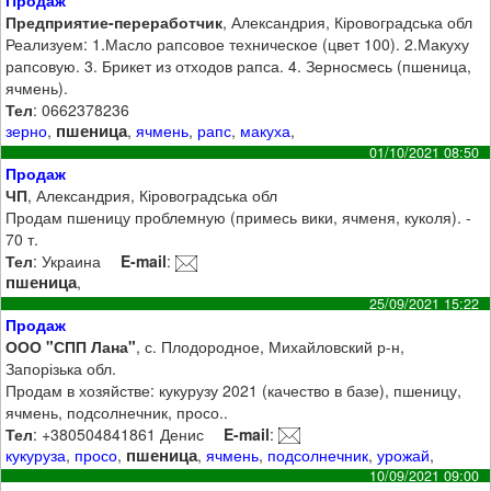
Продаж
Предприятие-переработчик
, Александрия, Кіровоградська обл
Реализуем: 1.Масло рапсовое техническое (цвет 100). 2.Макуху
рапсовую. 3. Брикет из отходов рапса. 4. Зерносмесь (пшеница,
ячмень).
Тел
: 0662378236
пшеница
зерно
,
,
ячмень
,
рапс
,
макуха
,
01/10/2021 08:50
Продаж
ЧП
, Александрия, Кіровоградська обл
Продам пшеницу проблемную (примесь вики, ячменя, куколя). -
70 т.
Тел
: Украина
E-mail
:
пшеница
,
25/09/2021 15:22
Продаж
ООО "СПП Лана"
, с. Плодородное, Михайловский р-н,
Запорізька обл.
Продам в хозяйстве: кукурузу 2021 (качество в базе), пшеницу,
ячмень, подсолнечник, просо..
Тел
: +380504841861 Денис
E-mail
:
пшеница
кукуруза
,
просо
,
,
ячмень
,
подсолнечник
,
урожай
,
10/09/2021 09:00