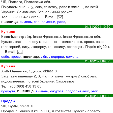
ЧП
, Полтава, Полтавська обл.
Покупаем пшеницу, сою, семечку, рапс и ячмень, по всей
Украине. Самовывоз. Безналичный расчет.
Тел
: 0632096423 Игорь
E-mail
:
пшеница
,
ячмень
,
соя
,
семечки
,
рапс
,
01/11/2021 10:50
Купівля
Крок-Імекстрейд
, Івано-Франківськ, Івано-Франківська обл.
Куплю : насіння льону коричневого і золотистого, просо, овес
голозерний, вику, люцерну, конюшину, еспарцет . Партія від 20 т.
E-mail
:
пшеница
овёс
,
просо
,
,
лён
,
люцерна
,
семена
,
28/10/2021 09:00
Купівля
Хлiб Одещини
, Одесса, oblast_0
Закупаем пшеницу 2, 3, 4 кл.; ячмень; кукурузу; сою; рапс;
подсолнечник, по всей Украине. Самовывоз.
Тел
: +38(093) 458 13 65
пшеница
кукуруза
,
,
ячмень
,
кукуруза
,
подсолнечник
,
рапс
,
28/10/2021 09:00
Продаж
ЧП
, Сумы, oblast_0
Продам пшеницу 3 кл., 500 т,, в хозяйстве Сумской области.