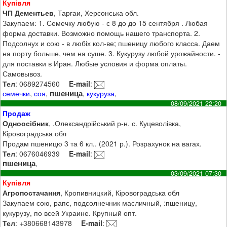
Купівля
ЧП Дементьев
, Таргаи, Херсонська обл.
Закупаем: 1. Семечку любую - с 8 до до 15 сентября . Любая
форма доставки. Возможно помощь нашего транспорта. 2.
Подсолнух и сою - в любіх кол-ве; пшеницу любого класса. Даем
на порту больше, чем на суше. 3. Кукурузу любой урожайности. -
для поставки в Иран. Любые условия и форма оплаты.
Самовывоз.
Тел
: 0689274560
E-mail
:
пшеница
семечки
,
соя
,
,
кукуруза
,
08/09/2021 22:20
Продаж
Одноосібник
, .Олександрійський р-н. с. Куцеволівка,
Кіровоградська обл
Продам пшеницю 3 та 6 кл.. (2021 р.). Розрахунок на вагах.
Тел
: 0676046939
E-mail
:
пшеница
,
03/09/2021 07:30
Купівля
Агропостачання
, Кропивницкий, Кіровоградська обл
Закупаем сою, рапс, подсолнечник масличный, :пшеницу,
кукурузу, по всей Украине. Крупный опт.
Тел
: +380668143978
E-mail
: