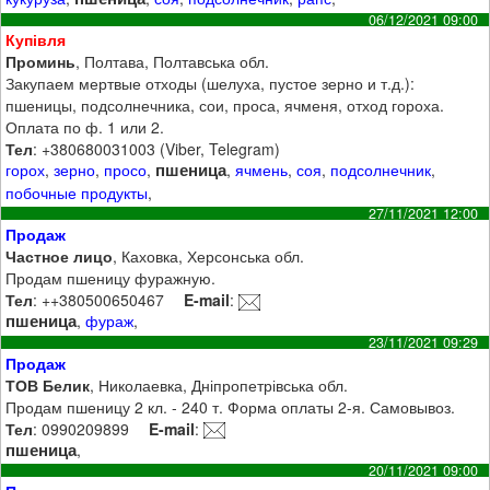
06/12/2021 09:00
Купівля
Проминь
, Полтава, Полтавська обл.
Закупаем мертвые отходы (шелуха, пустое зерно и т.д.):
пшеницы, подсолнечника, сои, проса, ячменя, отход гороха.
Оплата по ф. 1 или 2.
Тел
: +380680031003 (Viber, Telegram)
пшеница
горох
,
зерно
,
просо
,
,
ячмень
,
соя
,
подсолнечник
,
побочные продукты
,
27/11/2021 12:00
Продаж
Частное лицо
, Каховка, Херсонська обл.
Продам пшеницу фуражную.
Тел
: ++380500650467
E-mail
:
пшеница
,
фураж
,
23/11/2021 09:29
Продаж
ТОВ Белик
, Николаевка, Дніпропетрівська обл.
Продам пшеницу 2 кл. - 240 т. Форма оплаты 2-я. Самовывоз.
Тел
: 0990209899
E-mail
:
пшеница
,
20/11/2021 09:00