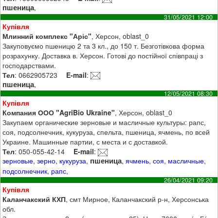
пшеница
,
31/05/2021 12:00
Купівля
Млинний комплекс "Аріс"
, Херсон, oblast_0
Закуповуємо пшеницю 2 та 3 кл., до 150 т. Безготівкова форма
розрахунку. Доставка в. Херсон. Готові до постійної співпраці з
господарствами.
Тел
: 0662905723
E-mail
:
пшеница
,
12/05/2021 08:30
Купівля
Компания ООО "AgriBio Ukraine"
, Херсон, oblast_0
Закупаем органические зерновые и масличные культуры: рапс,
соя, подсолнечник, кукуруза, спельта, пшеница, ячмень, по всей
Украине. Машинные партии, с места и с доставкой.
Тел
: 050-055-42-14
E-mail
:
пшеница
зерновые
,
зерно
,
кукуруза
,
,
ячмень
,
соя
,
масличные
,
подсолнечник
,
рапс
,
26/04/2021 09:20
Купівля
Каланчакский КХП
, смт Мирное, Каланчакский р-н, Херсонська
обл.