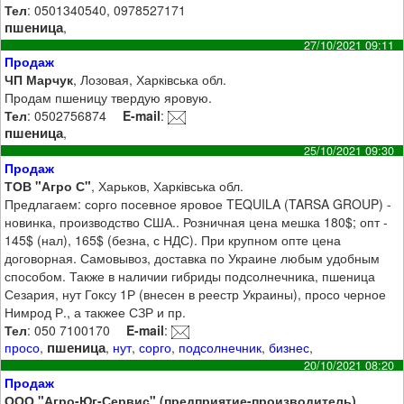
Тел
: 0501340540, 0978527171
пшеница
,
27/10/2021 09:11
Продаж
ЧП Марчук
, Лозовая, Харківська обл.
Продам пшеницу твердую яровую.
Тел
: 0502756874
E-mail
:
пшеница
,
25/10/2021 09:30
Продаж
ТОВ "Агро С"
, Харьков, Харківська обл.
Предлагаем: сорго посевное яровое TEQUILA (TARSA GROUP) -
новинка, производство США.. Розничная цена мешка 180$; опт -
145$ (нал), 165$ (безна, с НДС). При крупном опте цена
договорная. Самовывоз, доставка по Украине любым удобным
способом. Также в наличии гибриды подсолнечника, пшеница
Сезария, нут Гоксу 1Р (внесен в реестр Украины), просо черное
Нимрод Р., а такжее СЗР и пр.
Тел
: 050 7100170
E-mail
:
пшеница
просо
,
,
нут
,
сорго
,
подсолнечник
,
бизнес
,
20/10/2021 08:20
Продаж
ООО "Агро-Юг-Сервис" (предприятие-производитель)
,