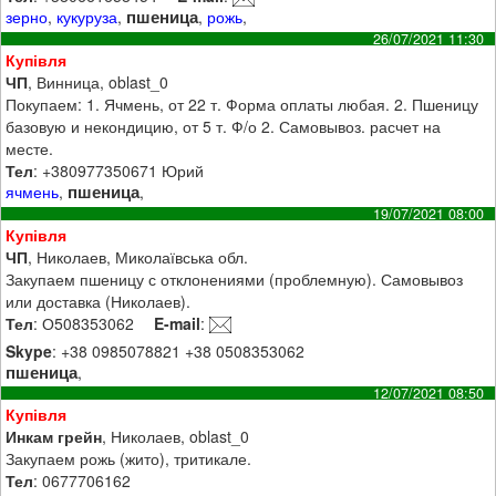
пшеница
зерно
,
кукуруза
,
,
рожь
,
26/07/2021 11:30
Купівля
ЧП
, Винница, oblast_0
Покупаем: 1. Ячмень, от 22 т. Форма оплаты любая. 2. Пшеницу
базовую и некондицию, от 5 т. Ф/о 2. Самовывоз. расчет на
месте.
Тел
: +380977350671 Юрий
пшеница
ячмень
,
,
19/07/2021 08:00
Купівля
ЧП
, Николаев, Миколаївська обл.
Закупаем пшеницу с отклонениями (проблемную). Самовывоз
или доставка (Николаев).
Тел
: О508353062
E-mail
:
Skype
: +38 0985078821 +38 0508353062
пшеница
,
12/07/2021 08:50
Купівля
Инкам грейн
, Николаев, oblast_0
Закупаем рожь (жито), тритикале.
Тел
: 0677706162