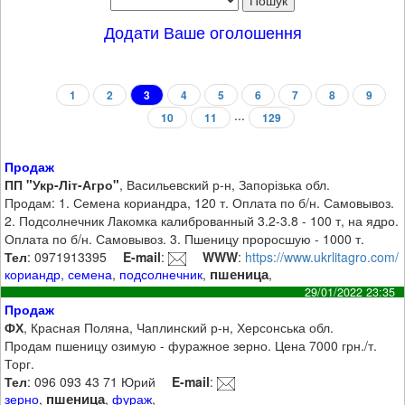
Додати Ваше оголошення
1
2
3
4
5
6
7
8
9
...
10
11
129
Продаж
ПП "Укр-Літ-Агро"
, Васильевский р-н, Запорізька обл.
Продам: 1. Семена кориандра, 120 т. Оплата по б/н. Самовывоз.
2. Подсолнечник Лакомка калиброванный 3.2-3.8 - 100 т, на ядро.
Оплата по б/н. Самовывоз. 3. Пшеницу проросшую - 1000 т.
Тел
: 0971913395
E-mail
:
WWW
:
https://www.ukrlitagro.com/
пшеница
кориандр
,
семена
,
подсолнечник
,
,
29/01/2022 23:35
Продаж
ФХ
, Красная Поляна, Чаплинский р-н, Херсонська обл.
Продам пшеницу озимую - фуражное зерно. Цена 7000 грн./т.
Торг.
Тел
: 096 093 43 71 Юрий
E-mail
:
пшеница
зерно
,
,
фураж
,