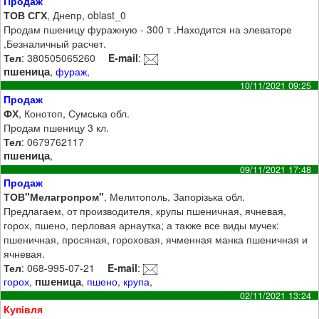
Продаж
ТОВ СГХ
, Днепр, oblast_0
Продам пшеницу фуражную - 300 т .Находится на элеваторе
,Безналичный расчет.
Тел
: 380505065260
E-mail
:
пшеница
,
фураж
,
10/11/2021 09:25
Продаж
ФХ
, Конотоп, Сумська обл.
Продам пшеницу 3 кл.
Тел
: 0679762117
пшеница
,
09/11/2021 17:48
Продаж
ТОВ"Мелагропром"
, Мелитополь, Запорізька обл.
Предлагаем, от производителя, крупы пшеничная, ячневая,
горох, пшено, перловая арнаутка; а также все виды мучек:
пшеничная, просяная, гороховая, ячменная манка пшеничная и
ячневая.
Тел
: 068-995-07-21
E-mail
:
пшеница
горох
,
,
пшено
,
крупа
,
02/11/2021 13:24
Купівля