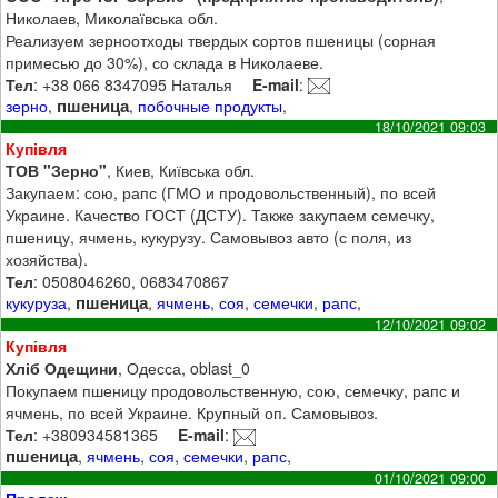
Николаев, Миколаївська обл.
Реализуем зерноотходы твердых сортов пшеницы (сорная
примесью до 30%), со склада в Николаеве.
Тел
: +38 066 8347095 Наталья
E-mail
:
пшеница
зерно
,
,
побочные продукты
,
18/10/2021 09:03
Купівля
ТОВ "Зерно"
, Киев, Київська обл.
Закупаем: сою, рапс (ГМО и продовольственный), по всей
Украине. Качество ГОСТ (ДСТУ). Также закупаем семечку,
пшеницу, ячмень, кукурузу. Самовывоз авто (с поля, из
хозяйства).
Тел
: 0508046260, 0683470867
пшеница
кукуруза
,
,
ячмень
,
соя
,
семечки
,
рапс
,
12/10/2021 09:02
Купівля
Хліб Одещини
, Одесса, oblast_0
Покупаем пшеницу продовольственную, сою, семечку, рапс и
ячмень, по всей Украине. Крупный оп. Самовывоз.
Тел
: +380934581365
E-mail
:
пшеница
,
ячмень
,
соя
,
семечки
,
рапс
,
01/10/2021 09:00