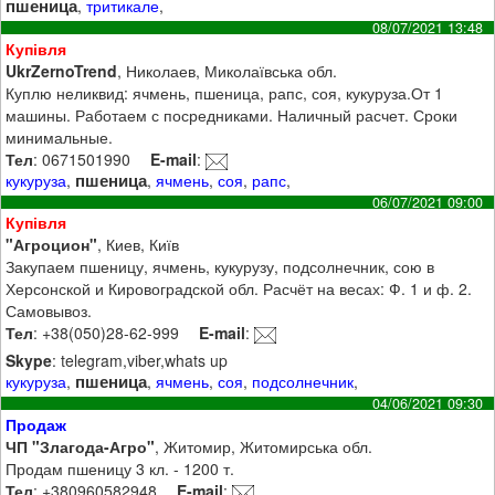
пшеница
,
тритикале
,
08/07/2021 13:48
Купівля
UkrZernoTrend
, Николаев, Миколаївська обл.
Куплю неликвид: ячмень, пшеница, рапс, соя, кукуруза.От 1
машины. Работаем с посредниками. Наличный расчет. Сроки
минимальные.
Тел
: 0671501990
E-mail
:
пшеница
кукуруза
,
,
ячмень
,
соя
,
рапс
,
06/07/2021 09:00
Купівля
"Агроцион"
, Киев, Київ
Закупаем пшеницу, ячмень, кукурузу, подсолнечник, сою в
Херсонской и Кировоградской обл. Расчёт на весах: Ф. 1 и ф. 2.
Самовывоз.
Тел
: +38(050)28-62-999
E-mail
:
Skype
: telegram,viber,whats up
пшеница
кукуруза
,
,
ячмень
,
соя
,
подсолнечник
,
04/06/2021 09:30
Продаж
ЧП "Злагода-Агро"
, Житомир, Житомирська обл.
Продам пшеницу 3 кл. - 1200 т.
Тел
: +380960582948
E-mail
: