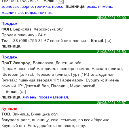
Тел
: 099-782-782-7
E-mail
:
пшеница
зерновые
,
зерно
,
гречиха
,
просо
,
,
рожь
,
ячмень
,
масличные
,
подсолнечник
,
25/08/2021 09:00
Продаж
ФОП
, Берислав, Херсонська обл.
Продам пшеницу - 24 т.
Тел
: +38 (099) 755-31-67 сергей николаевич
E-mail
:
пшеница
,
21/08/2021 06:50
Продаж
ПраТ Экопрод
, Волноваха, Донецька обл.
Продам посевной материал: пшеница озимая: Наснага (элита),
.Ветеран (элита), Перемога (элита), Гурт (1Р.) Благодатная
(элита).; пшеница твердая 1Р: Гардемарин, Бурштын; ячмень
озимый 1Р: Девятый Вал, Паладин, Мироновский.
E-mail
:
пшеница
,
ячмень
,
посевматериал
,
20/08/2021 09:57
Купівля
ТОВ
, Винница, Вінницька обл.
Закупаем рапс, пшеницу, сою, семечку, по всей Украине.
Крупный опт. Есть доработка по влаге, сору.