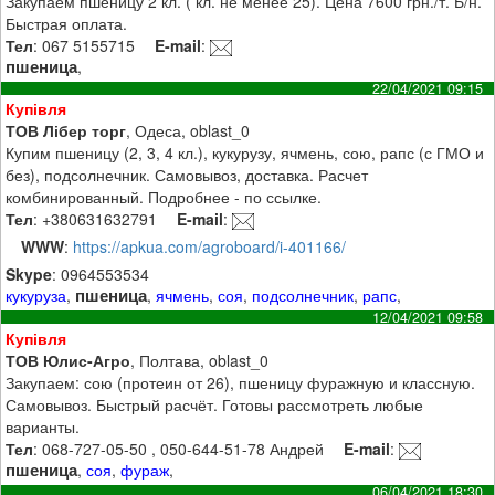
Закупаем пшеницу 2 кл. ( кл. не менее 25). Цена 7600 грн./т. Б/н.
Быстрая оплата.
Тел
: 067 5155715
E-mail
:
пшеница
,
22/04/2021 09:15
Купівля
ТОВ Лібер торг
, Одеса, oblast_0
Купим пшеницу (2, 3, 4 кл.), кукурузу, ячмень, сою, рапс (с ГМО и
без), подсолнечник. Самовывоз, доставка. Расчет
комбинированный. Подробнее - по ссылке.
Тел
: +380631632791
E-mail
:
WWW
:
https://apkua.com/agroboard/i-401166/
Skype
: 0964553534
пшеница
кукуруза
,
,
ячмень
,
соя
,
подсолнечник
,
рапс
,
12/04/2021 09:58
Купівля
ТОВ Юлис-Агро
, Полтава, oblast_0
Закупаем: сою (протеин от 26), пшеницу фуражную и классную.
Самовывоз. Быстрый расчёт. Готовы рассмотреть любые
варианты.
Тел
: 068-727-05-50 , 050-644-51-78 Андрей
E-mail
:
пшеница
,
соя
,
фураж
,
06/04/2021 18:30