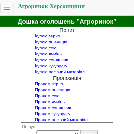
Агроринок Херсонщини
Toggle
navigation
Дошка оголошень "Агроринок"
Попит
Куплю зерно
Куплю пшеницю
Куплю сою
Куплю ячмінь
Куплю соняшник
Куплю кукурудзу
Куплю посівний матеріал
Пропозиція
Продам зерно
Продам пшеницю
Продам сою
Продам ячмінь
Продам соняшник
Продам кукурудзу
Продам посівний матеріал