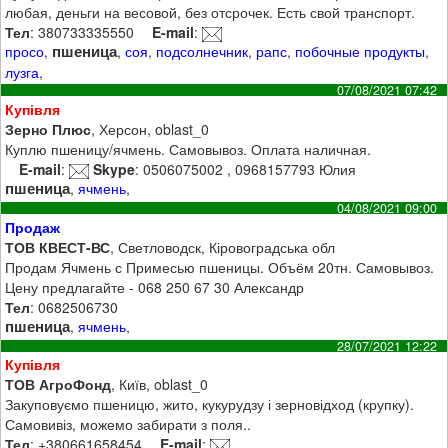
любая, деньги на весовой, без отсрочек. Есть свой транспорт.
Тел
: 380733335550
E-mail
:
пшеница
просо
,
,
соя
,
подсолнечник
,
рапс
,
побочные продукты
,
лузга
,
07/08/2021 07:42
Купівля
Зерно Плюс
, Херсон, oblast_0
Куплю пшеницу/ячмень. Самовывоз. Оплата наличная.
E-mail
:
Skype
: 0506075002 , 0968157793 Юлия
пшеница
,
ячмень
,
04/08/2021 09:00
Продаж
ТОВ КВЕСТ-ВС
, Светловодск, Кіровоградська обл
Продам Ячмень с Примесью пшеницы. Объём 20тн. Самовывоз.
Цену предлагайте - 068 250 67 30 Александр
Тел
: 0682506730
пшеница
,
ячмень
,
28/07/2021 12:22
Купівля
ТОВ АгроФонд
, Київ, oblast_0
Закуповуємо пшеницю, жито, кукурудзу і зерновідход (крупку).
Самовивіз, можемо забирати з поля..
Тел
: +380661658454
E-mail
: