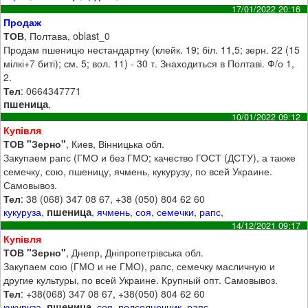
17/01/2022 20:16
Продаж
ТОВ
, Полтава, oblast_0
Продам пшеницю нестандартну (клейк. 19; біл. 11,5; зерн. 22 (15
мілкі+7 биті); см. 5; вол. 11) - 30 т. Знаходиться в Полтаві. Ф/о 1,
2.
Тел
: 0664347771
пшеница
,
10/01/2022 09:12
Купівля
ТОВ "Зерно"
, Киев, Вінницька обл.
Закупаем рапс (ГМО и без ГМО; качество ГОСТ (ДСТУ), а также
семечку, сою, пшеницу, ячмень, кукурузу, по всей Украине.
Самовывоз.
Тел
: 38 (068) 347 08 67, +38 (050) 804 62 60
пшеница
кукуруза
,
,
ячмень
,
соя
,
семечки
,
рапс
,
14/12/2021 09:17
Купівля
ТОВ "Зерно"
, Днепр, Дніпропетрівська обл.
Закупаем сою (ГМО и не ГМО), рапс, семечку масличную и
другие культуры, по всей Украине. Крупный опт. Самовывоз.
Тел
: +38(068) 347 08 67, +38(050) 804 62 60
пшеница
кукуруза
,
,
соя
,
подсолнечник
,
рапс
,