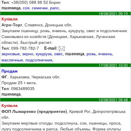
Тел
: +38(050) 088 98 52 Борис
пшеница
,
соя
,
семечки
,
рапс
,
19/08/2021 09:10
Купівля
Агро-Торг
, Славянск, Донецька обл.
Закупаем пшеницу, рожь, ячмень, кукурузу, овес и подсолнечник
Самовывоз из хозяйств (Донецкая, Харьковская, Луганская
области). Быстрый расчет.
Тел
: 099-782-782-7
E-mail
:
пшеница
зерновые
,
зерно
,
кукуруза
,
овёс
,
,
рожь
,
ячмень
,
масличные
,
подсолнечник
,
17/08/2021 10:00
Продаж
ФГ
, Харьковка, Черкаська обл.
Продам 25 т жита.
Тел
: 0963489035
пшеница
,
12/08/2021 09:48
Купівля
ФОП Лымаренко (предприятие)
, Кривой Рог, Дніпропетрівська
обл.
Закупаем мертвые отходы :подсолнуха, сои, пшеницы, проса,
лузгу подсолнечника и рапса. Любые объемы. Форма оплаты