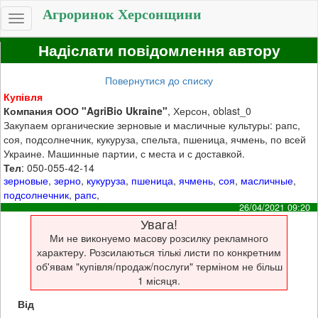
Агроринок Херсонщини
Toggle
navigation
Надіслати повідомлення автору
Повернутися до списку
Купівля
Компания ООО "AgriBio Ukraine"
, Херсон, oblast_0
Закупаем органические зерновые и масличные культуры: рапс,
соя, подсолнечник, кукуруза, спельта, пшеница, ячмень, по всей
Украине. Машинные партии, с места и с доставкой.
Тел
: 050-055-42-14
зерновые
,
зерно
,
кукуруза
,
пшеница
,
ячмень
,
соя
,
масличные
,
подсолнечник
,
рапс
,
26/04/2021 09:20
Увага!
Ми не виконуемо масову розсилку рекламного
характеру. Розсилаються тількі листи по конкретним
об'явам "купівля/продаж/послуги" терміном не більш
1 місяця.
Від