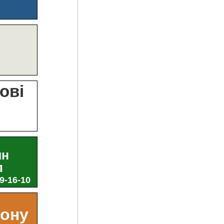
?
ові
и
ин
л
29-16-10
ьону