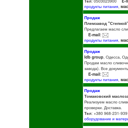
Тел
: 0503023900
E-m
ма
продукты питания
,
Продаж
Племзавод "Степной
Предлагаем масло слив
E-mail
:
ма
продукты питания
,
Продаж
Idb group
, Одесса, Од
Продам масло сливочно
завода). Все документы
E-mail
:
ма
продукты питания
,
Продаж
Томаковский маслоз
Реализуем масло сливо
проверки. Доставка.
Тел
: +380 968-231-939
оборудование и мате