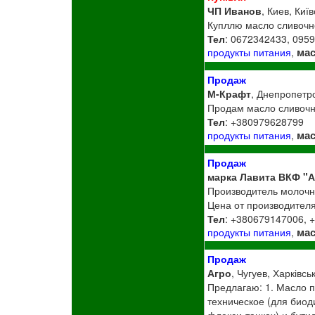
ЧП Иванов
, Киев, Киї
Купллю масло сливочн
Тел
: 0672342433, 095
ма
продукты питания
,
Продаж
М-Крафт
, Днепропетро
Продам масло сливоч
Тел
: +380979628799
ма
продукты питания
,
Продаж
марка Лавита ВКФ "
Производитель молочн
Цена от производителя
Тел
: +380679147006, 
ма
продукты питания
,
Продаж
Агро
, Чугуев, Харківсь
Предлагаю: 1. Масло п
техническое (для биод