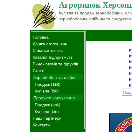
Агроринок Херсон
Купівля та продаж зернобобових, олій
зернобобовим, олійним та продуктам
Головна
Дошка оголошень
К
Сільгосптехніка
К
Каталог підприємств
К
Ринок овочів та фруктів
К
Статті
К
Зернобобові та олійні
К
Продаж (ask)
К
Купівля (bid)
Продукти харчування
Продаж (ask)
Купівля (bid)
Наші партнери
Контакти