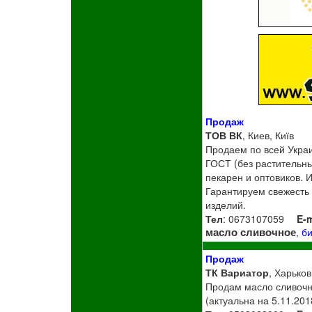
Продаж
ТОВ ВК
, Киев, Київ
Продаем по всей Укра
ГОСТ (без растительны
пекарен и оптовиков. 
Гарантируем свежесть 
изделий.
Тел
: 0673107059
E-m
масло сливочное
,
б
Продаж
ТК Вариатор
, Харьков
Продам масло сливочно
(актуальна на 5.11.2018