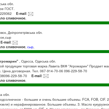
вська обл.
ое ГОСТ.
9229362
E-mail
:
сло сливочное
,
вск, Дніпропетрівська обл.
ное,сыр
E-mail
:
сло сливочное
,
сыр
,
Агромарин"
, Одесса, Одеська обл.
ой продукции торговая марка Лавита ВКФ "Агромарин" Продает ма
. Цена договорная. Тел. 067-914-70-06 096-229-58-70
+38096-229-58-70
E-mail
:
сло сливочное
,
ка обл.
одсолнечное - большие и очень большие объемы. FCA, FOB, CIF. 
изеля) и нерафинированное. Большие объемы. 3. Масло кукурузное