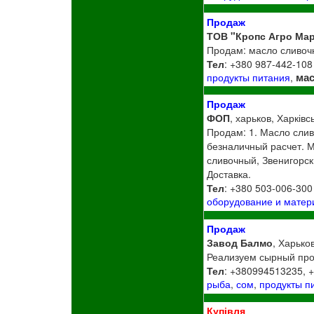
Продаж
ТОВ "Кропс Агро Мар
Продам: масло сливочн
Тел
: +380 987-442-108
ма
продукты питания
,
Продаж
ФОП
, харьков, Харківс
Продам: 1. Масло слив
безналичный расчет. 
сливочный, Звенигорск
Доставка.
Тел
: +380 503-006-300
оборудование и мате
Продаж
Завод Балмо
, Харьков
Реализуем сырный про
Тел
: +380994513235, 
рыба
,
сом
,
продукты п
Купівля