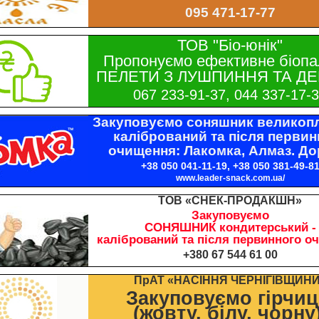
095 471-17-77
ТОВ "Біо-юнік"
Пропонуємо ефективне біопа
ПЕЛЕТИ З ЛУШПИННЯ ТА ДЕ
067 233-91-37, 044 337-17-
Закуповуємо соняшник великопл
калібрований та після первин
очищення: Лакомка, Алмаз. До
+38 050 041-11-19, +38 050 381-49-8
www.leader-snack.com.ua/
ТОВ «СНЕК-ПРОДАКШН»
Закуповуємо
СОНЯШНИК кондитерський -
калібрований та після первинного о
+380 67 544 61 00
ПрАТ «НАСІННЯ ЧЕРНІГІВЩИН
Закуповуємо гірчи
(жовту, білу, чорну)