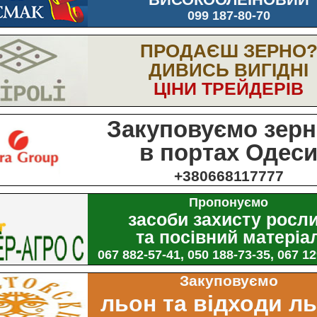
099 187-80-70
ПРОДАЄШ ЗЕРНО
ДИВИСЬ ВИГІДНІ
ЦІНИ ТРЕЙДЕРІВ
Закуповуємо зерн
в портах Одес
+380668117777
Пропонуємо
засоби захисту росл
та посівний матеріа
067 882-57-41, 050 188-73-35, 067 1
Закуповуємо
льон та відходи л