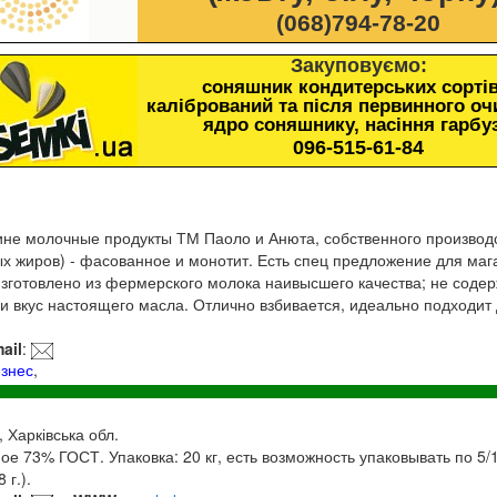
(068)794-78-20
Закуповуємо:
соняшник кондитерських сортів
калібрований та після первинного о
ядро соняшнику, насіння гарбу
096-515-61-84
ине молочные продукты ТМ Паоло и Анюта, собственного производ
х жиров) - фасованное и монотит. Есть спец предложение для маг
Изготовлено из фермерского молока наивысшего качества; не содер
и вкус настоящего масла. Отлично взбивается, идеально подходит
ail
:
изнес
,
, Харківська обл.
е 73% ГОСТ. Упаковка: 20 кг, есть возможность упаковывать по 5/10
 г.).