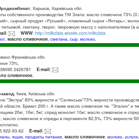
Продкомбинат
, Харьков, Харківська обл.
ы собственного производства ТМ Злата: масло сливочное 73% (0.2; 
ий», сырный продукт «Руський», плавленый сырок «Янтарь»; моло
т питьевой, сметану, творог, творожную массу с наполнителями (в 
ail
:
WWW
:
http://milkzlata.wixsite.com/milkzlata
масло сливочное
рог
,
,
сметана
,
сыр
,
молоко
,
Івано-Франківська обл.
чное 73%.
+38095 2426781
E-mail
:
сло сливочное
,
озавод
, Киев, Київська обл.
ое "Экстра" 83% жирности и "Селянське"73% жирности производст
 области. Брикет 200 г. А также масло сливочное тм. "Эталон" и т
ящики 20кг, 10кг, 5кг; спред монолит 10кг; масло сливочное и спр
, масло сливочное и спреды в пергаменте 82,5%, 73% жирности 500г
есплатно.
95 922-93-62
E-mail
:
масло сливочное
риалы
,
ящик
,
продукты питания
,
,
молоко
,
услуги