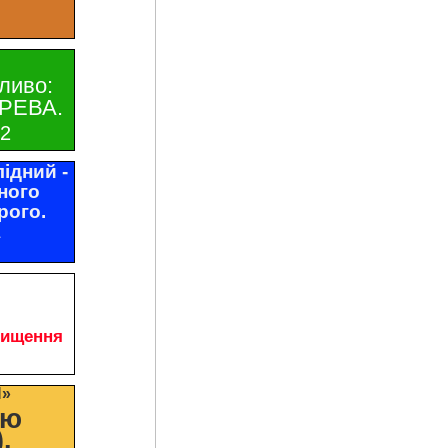
ливо:
РЕВА.
32
ідний -
ного
рого.
1
чищення
И»
цю
.