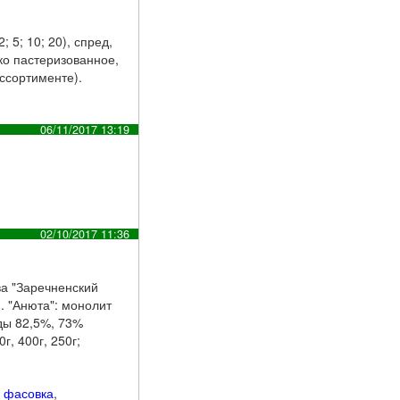
5; 10; 20), спред,
ко пастеризованное,
ассортименте).
06/11/2017 13:19
02/10/2017 11:36
ва "Заречненский
м. "Анюта": монолит
еды 82,5%, 73%
, 400г, 250г;
,
фасовка
,