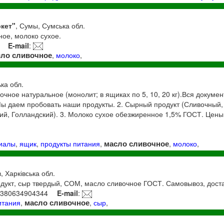
кет"
, Сумы, Сумська обл.
ое, молоко сухое.
E-mail
:
сло сливочное
,
молоко
,
ька обл.
очное натуральное (монолит; в ящиках по 5, 10, 20 кг).Вся докуме
Мы даем пробовать наши продукты. 2. Сырный продукт (Сливочный,
ий, Голландский). 3. Молоко сухое обезжиренное 1,5% ГОСТ. Цены
масло сливочное
риалы
,
ящик
,
продукты питания
,
,
молоко
,
, Харківська обл.
дукт, сыр твердый, СОМ, масло сливочное ГОСТ. Самовывоз, доста
+380634904344
E-mail
:
масло сливочное
итания
,
,
сыр
,