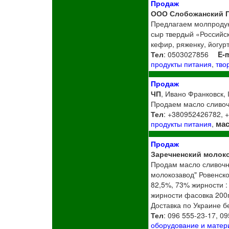
Продаж
ООО Слобожанский 
Предлагаем молпродукт
сыр твердый «Российск
кефир, ряженку, йогур
Тел
: 0503027856
E-m
продукты питания
,
тво
Продаж
ЧП
, Ивано Франковск, 
Продаем масло сливо
Тел
: +380952426782, 
ма
продукты питания
,
Продаж
Заречненский молок
Продам масло сливочн
молокозавод" Ровенской
82,5%, 73% жирности : 
жирности фасовка 200г
Доставка по Украине б
Тел
: 096 555-23-17, 0
оборудование и мате