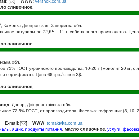
ail
:
WWW
:
vershok.com.ua
сло сливочное
,
"
, Каменка Днепровская, Запорізька обл.
очное натуральное 72,5% - 11 т, собственного производства. Цена 
сло сливочное
,
еська обл.
е 73% ГОСТ украинского производства, 10-20 т (монолит 20 кг, с 
 и сертификаты. Цена 68 грн./кг или 2$.
сло сливочное
,
авод
, Днепр, Дніпропетрівська обл.
чное 72.5% ГОСТ, от производителя. Фасовка: гофроящик (5, 10, 2
E-mail
:
WWW
:
tomakivka.com.ua
масло сливочное
риалы
,
ящик
,
продукты питания
,
,
услуги
,
фасовк