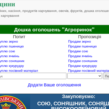
щини
них, насіння, продуктів харчування, овочів, фруктів, дошка оголоше
 харчування
Дошка оголошень "Агроринок"
Попит
Пропозиція
уплю зерно
Продам зерно
уплю пшеницю
Продам пшеницю
уплю сою
Продам сою
уплю ячмінь
Продам ячмінь
уплю соняшник
Продам соняшник
уплю кукурудзу
Продам кукурудзу
уплю посівний матеріал
Продам посівний матері
Додати Ваше оголошення
Закуповуємо:
СОЮ, СОНЯШНИК, СОНЯ
ВИСОКООЛЕЇНОВИЙ