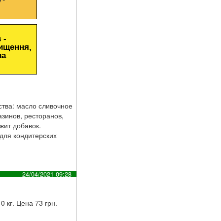
 -
чищення,
за
ства: масло сливочное
азинов, ресторанов,
жит добавок.
 для кондитерских
24/04/2021 09:28
 кг. Цена 73 грн.