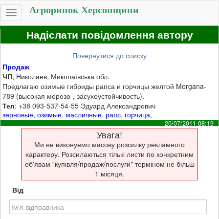
Агроринок Херсонщини
Toggle
navigation
Надіслати повідомлення автору
Повернутися до списку
Продаж
ЧП
, Николаев, Миколаївська обл.
Предлагаю озимые гибриды рапса и горчицы желтой Morgana-
789 (высокая морозо-, засухоустойчивость).
Тел
: +38 093-537-54-55 Эдуард Александрович
зерновые
,
озимые
,
масличные
,
рапс
,
горчица
,
20/07/2011 08:19
Увага!
Ми не виконуемо масову розсилку рекламного
характеру. Розсилаються тількі листи по конкретним
об'явам "купівля/продаж/послуги" терміном не більш
1 місяця.
Від