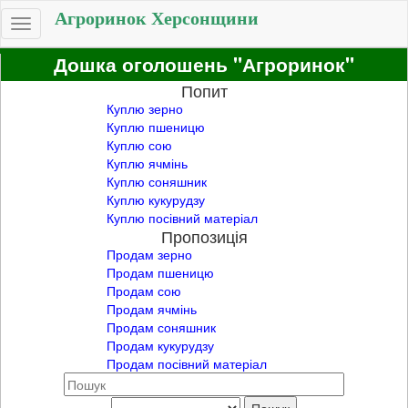
Агроринок Херсонщини
Toggle
navigation
Дошка оголошень "Агроринок"
Попит
Куплю зерно
Куплю пшеницю
Куплю сою
Куплю ячмінь
Куплю соняшник
Куплю кукурудзу
Куплю посівний матеріал
Пропозиція
Продам зерно
Продам пшеницю
Продам сою
Продам ячмінь
Продам соняшник
Продам кукурудзу
Продам посівний матеріал