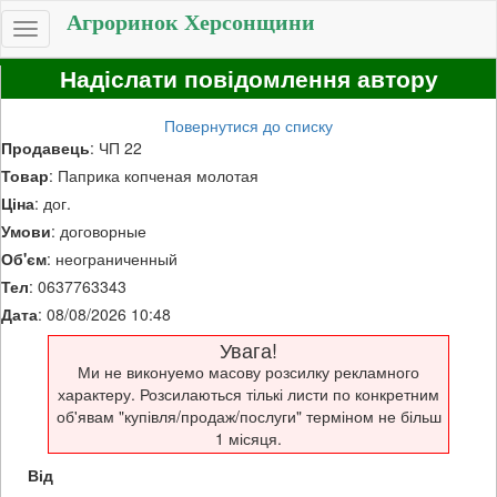
Агроринок Херсонщини
Toggle
navigation
Надіслати повідомлення автору
Повернутися до списку
Продавець
: ЧП 22
Товар
: Паприка копченая молотая
Ціна
: дог.
Умови
: договорные
Об'єм
: неограниченный
Тел
: 0637763343
Дата
: 08/08/2026 10:48
Увага!
Ми не виконуемо масову розсилку рекламного
характеру. Розсилаються тількі листи по конкретним
об'явам "купівля/продаж/послуги" терміном не більш
1 місяця.
Від