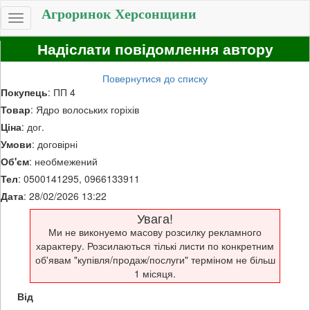
Агроринок Херсонщини
Toggle
navigation
Надіслати повідомлення автору
Повернутися до списку
Покупець
: ПП 4
Товар
: Ядро волоських горіхів
Ціна
: дог.
Умови
: договірні
Об'єм
: необмежений
Тел
: 0500141295, 0966133911
Дата
: 28/02/2026 13:22
Увага!
Ми не виконуемо масову розсилку рекламного
характеру. Розсилаються тількі листи по конкретним
об'явам "купівля/продаж/послуги" терміном не більш
1 місяця.
Від