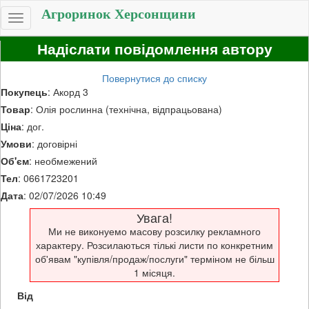
Агроринок Херсонщини
Toggle
navigation
Надіслати повідомлення автору
Повернутися до списку
Покупець
: Акорд 3
Товар
: Олія рослинна (технічна, відпрацьована)
Ціна
: дог.
Умови
: договірні
Об'єм
: необмежений
Тел
: 0661723201
Дата
: 02/07/2026 10:49
Увага!
Ми не виконуемо масову розсилку рекламного
характеру. Розсилаються тількі листи по конкретним
об'явам "купівля/продаж/послуги" терміном не більш
1 місяця.
Від