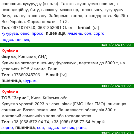
соняшник. кукурудзу (з поля). Також закуповуємо пшеницю
некондиційну, биту, сашкову, макозьор, головньову; кукурудзу
биту, вологу, зіпсовану. Заберемо з поля, господарства. Від 25 т.
Вся Україна. Форма оплати - 1 і 2.
Тел
: 0671074740, 0631352091 Олег
E-mail
:
пшеница
кукуруза
,
овёс
,
просо
,
,
ячмень
,
соя
,
сорго
,
подсолнечник
,
04/07/2024 09:29
Купівля
Фирма
, Кишинев, СНД
Купим на экспорт пшеницу фуражную, партиями до 5000 т, на
условиях FOB Измаил, Рени.
Тел
: +37369245706
E-mail
:
пшеница
,
фураж
,
30/03/2024 11:22
Купівля
ТОВ "Зерно"
, Киев, Київська обл.
Купуємо урожай 2023 р.: сою, ріпак (ГМО і без ГМО), пшеницю,
соняшник. Базові показники. За наявності обсягу від 300 т
можливий самовивіз з поля або господарства.
Тел
: +38 (068)872 04 74, +38 (095) 565 77 64 Андрій
пшеница
зерно
,
,
соя
,
подсолнечник
,
рапс
,
30/03/2024 11:20