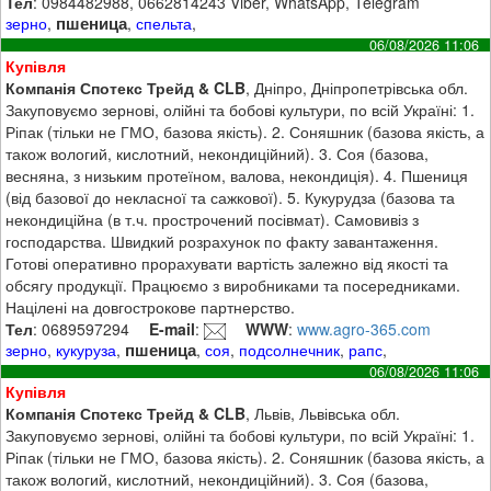
Тел
: 0984482988, 0662814243 Viber, WhatsApp, Telegram
пшеница
зерно
,
,
спельта
,
06/08/2026 11:06
Купівля
Компанія Спотекс Трейд & CLB
, Дніпро, Дніпропетрівська обл.
Закуповуємо зернові, олійні та бобові культури, по всій Україні: 1.
Ріпак (тільки не ГМО, базова якість). 2. Соняшник (базова якість, а
також вологий, кислотний, некондиційний). 3. Соя (базова,
весняна, з низьким протеїном, валова, некондиція). 4. Пшениця
(від базової до некласної та сажкової). 5. Кукурудза (базова та
некондиційна (в т.ч. прострочений посівмат). Самовивіз з
господарства. Швидкий розрахунок по факту завантаження.
Готові оперативно прорахувати вартість залежно від якості та
обсягу продукції. Працюємо з виробниками та посередниками.
Націлені на довгострокове партнерство.
Тел
: 0689597294
E-mail
:
WWW
:
www.agro-365.com
пшеница
зерно
,
кукуруза
,
,
соя
,
подсолнечник
,
рапс
,
06/08/2026 11:06
Купівля
Компанія Спотекс Трейд & CLB
, Львів, Львівська обл.
Закуповуємо зернові, олійні та бобові культури, по всій Україні: 1.
Ріпак (тільки не ГМО, базова якість). 2. Соняшник (базова якість, а
також вологий, кислотний, некондиційний). 3. Соя (базова,