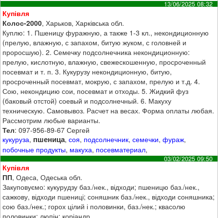
13/06/2025 08:32
Купівля
Колос-2000
, Харьков, Харківська обл.
Куплю: 1. Пшеницу​ фуражную, а также 1-3 кл., некондиционную
(прелую, влажную, с запахом, битую жуком, с головней и
проросшую). 2. Семечку подсолнечника некондиционную:
прелую, кислотную, влажную, свежескошенную, просроченный
посевмат и т. п. 3. Кукурузу некондиционную, битую,
просроченный посевмат, мокрую, с запахом, прелую и т.д. ​4.
Сою, некондицию сои, посевмат и отходы. 5. Жидкий фуз
(баковый отстой) соевый и подсолнечный. 6. Макуху
техническую. Самовывоз. Расчет на весах. Форма оплаты любая.
Рассмотрим любые варианты.
Тел
: 097-956-89-67 Сергей
пшеница
кукуруза
,
,
соя
,
подсолнечник
,
семечки
,
фураж
,
побочные продукты
,
макуха
,
посевматериал
,
03/02/2025 09:50
Купівля
ПП
, Одеса, Одеська обл.
Закуповуємо: кукурудзу баз./нек., відходи; пшеницю баз./нек.,
сажкову, відходи пшениці; соняшник баз./нек., відходи соняшника;
сою баз./нек.; горох цілий і половинки, баз./нек.; квасолю
половинки; люпін; коріандр.