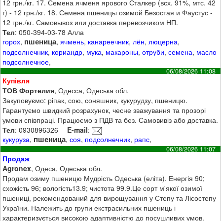
12 грн./кг. 17. Семена ячменя ярового Сталкер (всх. 91%, мтс. 42
г) - 12 грн./кг. 18. Семена пшеницы озимой Безостая и Фаустус -
12 грн./кг. Самовывоз или доставка перевозчиком НП.
Тел
: 050-394-03-78 Алла
пшеница
горох
,
,
ячмень
,
канареечник
,
лён
,
люцерна
,
подсолнечник
,
кориандр
,
мука
,
макароны
,
отруби
,
семена
,
масло
подсолнечное
,
06/08/2026 11:08
Купівля
ТОВ Фортелия
, Одесса, Одеська обл.
Закуповуємо: ріпак, сою, соняшник, кукурудзу, пшеницю.
Гарантуємо швидкий розрахунок, чесне зважування та прозорі
умови співпраці. Працюємо з ПДВ та без. Самовивіз або доставка.
Тел
: 0930896326
E-mail
:
пшеница
кукуруза
,
,
соя
,
подсолнечник
,
рапс
,
06/08/2026 11:07
Продаж
Agronex
, Одеса, Одеська обл.
Продам озиму пшеницю Мудрість Одеська (еліта). Енергія 90;
схожість 96; вологість13.9; чистота 99.9.Це сорт м'якої озимої
пшениці, рекомендований для вирощування у Степу та Лісостепу
України. Належить до групи екстрасильних пшениць і
характеризується високою адаптивністю до посушливих умов.