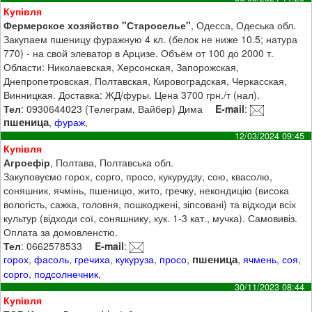
Купівля
Фермерское хозяйство "Староселье"
, Одесса, Одеська обл.
Закупаем пшеницу фуражную 4 кл. (белок не ниже 10.5; натура
770) - на свой элеватор в Арцизе. Объём от 100 до 2000 т.
Области: Николаевская, Херсонская, Запорожская,
Днепропетровская, Полтавская, Кировоградская, Черкасская,
Винницкая. Доставка: ЖД/фуры. Цена 3700 грн./т (нал).
Тел
: 0930644023 (Телеграм, Вайбер) Дима
E-mail
:
пшеница
,
фураж
,
12/03/2024 09:45
Купівля
Агроефір
, Полтава, Полтавська обл.
Закуповуємо горох, сорго, просо, кукурудзу, сою, квасолю,
соняшник, ячмінь, пшеницю, жито, гречку, некондицію (висока
вологість, сажка, головня, пошкоджені, зіпсовані) та відходи всіх
культур (відходи сої, соняшнику, кук. 1-3 кат., мучка). Самовивіз.
Оплата за домовленстю.
Тел
: 0662578533
E-mail
:
пшеница
горох
,
фасоль
,
гречиха
,
кукуруза
,
просо
,
,
ячмень
,
соя
,
сорго
,
подсолнечник
,
30/11/2023 08:44
Купівля