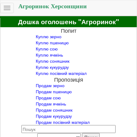
Агроринок Херсонщини
Toggle
navigation
Дошка оголошень "Агроринок"
Попит
Куплю зерно
Куплю пшеницю
Куплю сою
Куплю ячмінь
Куплю соняшник
Куплю кукурудзу
Куплю посівний матеріал
Пропозиція
Продам зерно
Продам пшеницю
Продам сою
Продам ячмінь
Продам соняшник
Продам кукурудзу
Продам посівний матеріал