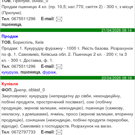
ТОВ
, Прилуки, oblast_0
Продам пшеницю 4 кл. (пр. 10,5; нат.770; сміття 2) - 300 т, з місця
(Прилуки).
Тел
: 0675511296
E-mail
:
пшеница
,
21/04/2026 08:14
Продаж
ТОВ
, Бориспіль, Київ
Продам: 1. Кукурудзу фуражну - 1000 т. Якість базова. Розрахунок
по ф. 1. Самовивіз, Київська обл. 2. Пшеницю 2 кл. - 200 т; та 3
кл. - 300 т. Доставка, ф. 1.
Тел
: 0675511296
E-mail
:
пшеница
кукуруза
,
,
фураж
,
20/04/2026 08:19
Купівля
ФОП
, Днепр, oblast_0
Закуповуємо: кукурудзу (непридатну до сівби, некондиційну,
побічні продукти, прострочений посівмат), сою (побічну
продукцію, зернові залишки, некондицію), пшеницю (сажкову,
некласну, з домішками), ячмінь, просо (зернові залишки, вторинну
продукцію), соняшник (некондицію, побічні продукти переробки,
відходи). Самовивіз з господарств. Розрахунок на вагах.
Тел
: 0672797733
E-mail
: