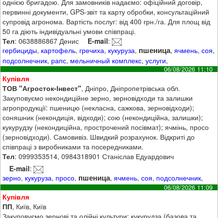
однією бригадою. Для замовників надаємо: офіційний договір,
первинні документи, GPS-звіт та карту обробки, консультаційний
супровід агронома. Вартість послуг: від 400 грн./га. Для площ від
50 га діють індивідуальні умови співпраці.
Тел
: 0638886867 Денис
E-mail
:
пшеница
гербициды
,
картофель
,
гречиха
,
кукуруза
,
,
ячмень
,
соя
,
подсолнечник
,
рапс
,
мельничный комплекс
,
услуги
,
06/08/2026 11:10
Купівля
ТОВ "Агросток-Інвест"
, Дніпро, Дніпропетрівська обл.
Закуповуємо некондиційне зерно, зерновідходи та залишки
агропродукції: пшеницю (некласна, сажкова, зерновідходи);
соняшник (некондиція, відходи); сою (некондиційна, залишки);
кукурудзу (некондиційна, прострочений посівмат); ячмінь, просо
(зерновідходи). Самовивіз. Швидкий розрахунок. Відкриті до
співпраці з виробниками та посередниками.
Тел
: 0999353514, 0984318901 Станіслав Едуардович
E-mail
:
пшеница
зерно
,
кукуруза
,
просо
,
,
ячмень
,
соя
,
подсолнечник
,
06/08/2026 11:09
Купівля
ПП
, Київ, Київ
Закуповуємо зернові та олійні культури: кукурудза (базова та