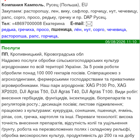
Компания Камполь
, Русец (Польша), EU
Закупаем: расторопшу, лен, вику, сафлор, горчицу, нут, чечевицу,
рапс, сорго, просо, редьку, гречку и пр. DAP Русец.
Тел
: +48697000008 Екатерина
E-mail
:
пшеница
редька
,
гречиха
,
просо
,
,
лён
,
нут
,
сорго
,
чечевица
,
расторопша
,
рапс
,
горчица
,
06/08/2026 11:10
Послуги
ПП
, Кропивницький, Кіровоградська обл
Надаємо послуги обробки сільськогосподарських культур
агродронами по всій території України. За 5 років роботи
обробили понад 100 000 гектарів посівів. Співпрацюємо з
агрохолдингами, фермерськими господарствами та приватними
агровиробниками. Наш парк агродронів: XAG P100 Pro, XAG
XP2020, DJI Agras T50, DJI Agras T40, DJI Agras T100. Види робіт:
внесення гербіцидів, фунгіцидів, інсектицидів, біопрепаратів та
регуляторів росту.; десикація посівів; листове підживлення;
працюємо з культурами: кукурудза, соняшник, пшениця, ячмінь,
ріпак, соя, гречка, картопля та інші. Переваги технології: висока
точність внесення препаратів, відсутність колії та ущільнення
ґрунту, робота на перезволожених полях і складному рельєфі,
обробка високорослих культур, продуктивність до 200 га на добу