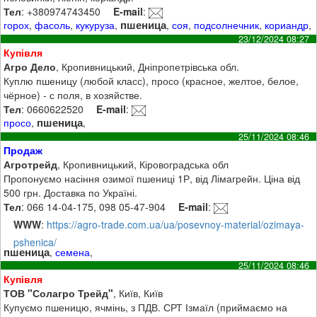
Тел
: +380974743450
E-mail
:
пшеница
горох
,
фасоль
,
кукуруза
,
,
соя
,
подсолнечник
,
кориандр
,
23/12/2024 08:27
Купівля
Агро Дело
, Кропивницький, Дніпропетрівська обл.
Куплю пшеницу (любой класс), просо (красное, желтое, белое,
чёрное) - с поля, в хозяйстве.
Тел
: 0660622520
E-mail
:
пшеница
просо
,
,
25/11/2024 08:46
Продаж
Агротрейд
, Кропивницький, Кіровоградська обл
Пропонуємо насіння озимої пшениці 1Р, від Лімагрейн. Ціна від
500 грн. Доставка по Україні.
Тел
: 066 14-04-175, 098 05-47-904
E-mail
:
WWW
:
https://agro-trade.com.ua/ua/posevnoy-material/ozimaya-
pshenica/
пшеница
,
семена
,
25/11/2024 08:46
Купівля
ТОВ "Солагро Трейд"
, Київ, Київ
Купуємо пшеницю, ячмінь, з ПДВ. СРТ Ізмаїл (приймаємо на