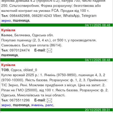
зернова домішка 4.2 (пророслі 0.2); натура 700; число падіння
250. Сільгоспвиробник. Форма розрахунку: безготівкова або
валютний контракт на умовах FCA. Продаж від 100 т.
Тел
: 0984482988, 0662814243 Viber, WhatsApp, Telegram
пшеница
зерно
,
,
04/11/2025 08:48
Купівля
Колос
, Беляевка, Одеська обл.
Покупаю пшеницу (2, 3, 4 кл.), от 500 т, у производителя.
Самовывоз. Быстрая оплата (86/14).
Тел
: 0970124474
E-mail
:
пшеница
,
04/11/2025 08:48
Купівля
ТОВ
, Одеса, oblast_0
Куплю врожай 2025 р.: 1. Ячмінь (9750-9850), пшеницю 4, 3, 2
(9700-10300). Якість базова. Розрахунок: ф. 1, 2, 3. Приймання:
ТІС Зерно, Рені. Можливе придбання з місця. Ціна на запит. 2.
Ріпак не ГМО (25000), від 100 т. Якість базова. Розрахунок: ф. 2.
Одеська, Миколаївська та інші області.
Тел
: 0675511296
E-mail
:
пшеница
зерно
,
,
ячмень
,
рапс
,
20/10/2025 09:31