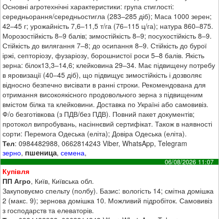
Основні агротехнічні характеристики: група стиглості:
середньорання/середньостигла (283–285 діб); Маса 1000 зерен;
42–45 г; урожайність 7,6–11,5 т/га (76–115 ц/га); натура 860–875.
Морозостійкість 8–9 балів; зимостійкість 8–9; посухостійкість 8–9.
Стійкість до вилягання 7–8; до осипання 8–9. Стійкість до бурої
іржі, септоріозу, фузаріозу, борошнистої роси 5–8 балів. Якість
зерна: білок13,3–14,6; клейковина 29–34. Має підвищену потребу
в яровизації (40–45 діб), що підвищує зимостійкість і дозволяє
відносно безпечно висівати в ранні строки. Рекомендована для
отримання високоякісного продовольчого зерна з підвищеним
вмістом білка та клейковини. Доставка по Україні або самовивіз.
Ф/о безготівкова (з ПДВ/без ПДВ). Повний пакет документів;
протокол випробувань, насіннєвий сертифікат. Також в наявності
сорти: Перемога Одеська (еліта); Довіра Одеська (еліта).
Тел
: 0984482988, 0662814243 Viber, WhatsApp, Telegram
пшеница
зерно
,
,
семена
,
06/08/2026 11:07
Купівля
ПП Агро
, Київ, Київська обл.
Закуповуємо спельту (полбу). Базис: вологість 14; смітна домішка
2 (макс. 9); зернова домішка 10. Можливий підробіток. Самовивіз
з господарств та елеваторів.