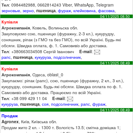
Тел
: 0984482988, 0662814243 Viber, WhatsApp, Telegram
пшеница
зерновые
,
зерно
,
,
фураж
,
клейковина
,
фасовка
,
04/11/2025 08:50
Купівля
Агрокомпанія
, Ковель, Волиньска обл.
Закуповуємо сою, пшеницю (фуражну, 2-3 кл.), кукурудзу,
соняшник, ріпак (з ГМО та без ГМО), по всій Україні. Будь-які
обсяги. Швидка оплата, ф. 1. Самовивіз або доставка.
Тел
: +380663034508 Сергій Іванович
E-mail
:
пшеница
рапс
,
,
кукуруза
,
подсолнечник
,
04/11/2025 08:49
Купівля
Агрокомпанія
, Одеса, oblast_0
Закупаємо: ріпак (рапс), сою, пшеницю (фуражну, 2 кл., 3 кл.),
кукурудзу, соняшник. Будь-які обсяги. Швидка оплата по ф. 1.
Самовивіз або доставка. Працюємо по всій Україні.
Тел
: +38 099 429 11 04
E-mail
:
пшеница
кукуруза
,
,
соя
,
подсолнечник
,
рапс
,
фураж
,
04/11/2025 08:49
Продаж
Agronex
, Київ, Київська обл.
Продам жито 2 кл. - 1300 т. Вологість 13.5; смітна домішка 1;