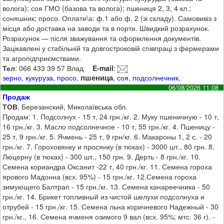
волога); соя ГМО (базова та волога); пшениця 2, 3, 4 кл.;
соняшник; просо. Оплати\а: ф.1 або ф. 2 (зі складу). Самовивіз з
місця або доставка на заводи та в порти. Швидкий розрахунок.
Розрахунок — після зважування та оформлення документів.
Зацікавлені у стабільній та довгостроковій співпраці з фермерами
та агропідприємствами.
Тел
: 066 433 39 57 Влад
E-mail
:
пшеница
зерно
,
кукуруза
,
просо
,
,
соя
,
подсолнечник
,
06/08/2026 11:08
Продаж
ТОВ
, Березанский, Миколаївська обл.
Продам: 1. Подсолнух - 15 т, 24 грн./кг. 2. Муку пшеничную - 10 т,
16 грн./кг. 3. Масло подсолнечное - 10 т, 55 грн./кг. 4. Пшеницу -
25 т, 9 грн./кг. 5. Ячмень - 25 т, 9 грн/кг. 6. Макароны 1, 2 с. - 20
грн./кг. 7. Гороховянку и просянку (в тюках) - 3000 шт., 80 грн. 8.
Люцерну (в тюках) - 300 шт., 150 грн. 9. Дерть - 8 грн./кг. 10.
Семена кориандра Оксанит -22 т, 40 грн./кг. 11. Семена гороха
ярового Мадонна (всх. 95%) - 15 грн./кг. 12.Семена гороха
зимующего Балтрап - 15 грн./кг. 13. Семена канареечника - 50
грн./кг. 14. Брикет топливный из чистой шелухи подсолнуха и
отрубей - 15 грн./кг. 15. Семена льна коричневого Надежный - 30
грн./кг., 16. Семена ячменя озимого 9 вал (всх. 95%; мтс. 36 г). -