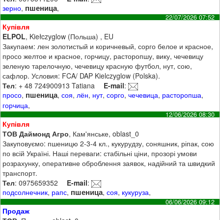
пшеница
зерно
,
,
22/07/2026 07:52
Купівля
ELPOL
, Kiełczyglow (Польша) , EU
Закупаем: лен золотистый и коричневый, сорго белое и красное,
просо желтое и красное, горчицу, расторопшу, вику, чечевицу
зеленую тарелочную, чечевицу красную футбол, нут, сою,
сафлор. Условия: FCA/ DAP Kielczyglow (Polska).
Тел
: + 48 724900913 Tatiana
E-mail
:
пшеница
просо
,
,
соя
,
лён
,
нут
,
сорго
,
чечевица
,
расторопша
,
горчица
,
12/06/2026 08:30
Купівля
ТОВ Даймонд Агро
, Кам'янське, oblast_0
Закуповуємо: пшеницю 2-3-4 кл., кукурудзу, соняшник, ріпак, сою
по всій Україні. Наші переваги: стабільні ціни, прозорі умови
розрахунку, оперативне оброблення заявок, надійний та швидкий
транспорт.
Тел
: 0975659352
E-mail
:
пшеница
подсолнечник
,
рапс
,
,
соя
,
кукуруза
,
06/06/2026 09:12
Продаж