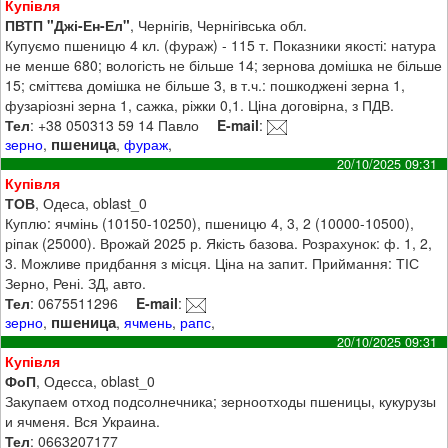
Купівля
ПВТП "Джі-Ен-Ел"
, Чернігів, Чернігівська обл.
Купуємо пшеницю 4 кл. (фураж) - 115 т. Показники якості: натура
не менше 680; вологість не більше 14; зернова домішка не більше
15; сміттєва домішка не більше 3, в т.ч.: пошкоджені зерна 1,
фузаріозні зерна 1, сажка, ріжки 0,1. Ціна договірна, з ПДВ.
Тел
: +38 050313 59 14 Павло
E-mail
:
пшеница
зерно
,
,
фураж
,
20/10/2025 09:31
Купівля
ТОВ
, Одеса, oblast_0
Куплю: ячмінь (10150-10250), пшеницю 4, 3, 2 (10000-10500),
ріпак (25000). Врожай 2025 р. Якість базова. Розрахунок: ф. 1, 2,
3. Можливе придбання з місця. Ціна на запит. Приймання: ТІС
Зерно, Рені. ЗД, авто.
Тел
: 0675511296
E-mail
:
пшеница
зерно
,
,
ячмень
,
рапс
,
20/10/2025 09:31
Купівля
ФоП
, Одесса, oblast_0
Закупаем отход подсолнечника; зерноотходы пшеницы, кукурузы
и ячменя. Вся Украина.
Тел
: 0663207177