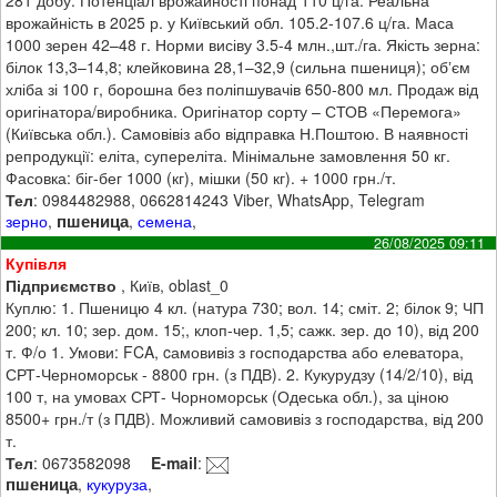
врожайність в 2025 р. у Київський обл. 105.2-107.6 ц/га. Маса
1000 зерен 42–48 г. Норми висіву 3.5-4 млн.,шт./га. Якість зерна:
білок 13,3–14,8; клейковина 28,1–32,9 (сильна пшениця); обʼєм
хліба зі 100 г, борошна без поліпшувачів 650-800 мл. Продаж від
оригінатора/виробника. Оригінатор сорту – СТОВ «Перемога»
(Київська обл.). Самовівіз або відправка Н.Поштою. В наявності
репродукції: еліта, супереліта. Мінімальне замовлення 50 кг.
Фасовка: біг-бег 1000 (кг), мішки (50 кг). + 1000 грн./т.
Тел
: 0984482988, 0662814243 Viber, WhatsApp, Telegram
пшеница
зерно
,
,
семена
,
26/08/2025 09:11
Купівля
Підприємство
, Київ, oblast_0
Куплю: 1. Пшеницю 4 кл. (натура 730; вол. 14; сміт. 2; білок 9; ЧП
200; кл. 10; зер. дом. 15;, клоп-чер. 1,5; сажк. зер. до 10), від 200
т. Ф/о 1. Умови: FCA, cамовивіз з господарства або елеватора,
СРТ-Черноморськ - 8800 грн. (з ПДВ). 2. Кукурудзу (14/2/10), від
100 т, на умовах СРТ- Чорноморськ (Одеська обл.), за ціною
8500+ грн./т (з ПДВ). Можливий самовивіз з господарства, від 200
т.
Тел
: 0673582098
E-mail
:
пшеница
,
кукуруза
,