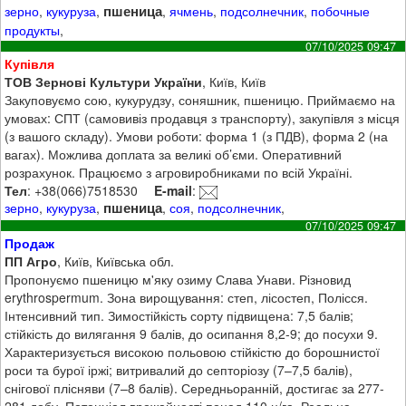
пшеница
зерно
,
кукуруза
,
,
ячмень
,
подсолнечник
,
побочные
продукты
,
07/10/2025 09:47
Купівля
ТОВ Зернові Культури України
, Київ, Київ
Закуповуємо сою, кукурудзу, соняшник, пшеницю. Приймаємо на
умовах: СПТ (самовивіз продавця з транспорту), закупівля з місця
(з вашого складу). Умови роботи: форма 1 (з ПДВ), форма 2 (на
вагах). Можлива доплата за великі об’єми. Оперативний
розрахунок. Працюємо з агровиробниками по всій Україні.
Тел
: +38(066)7518530
E-mail
:
пшеница
зерно
,
кукуруза
,
,
соя
,
подсолнечник
,
07/10/2025 09:47
Продаж
ПП Агро
, Київ, Київська обл.
Пропонуємо пшеницю м'яку озиму Слава Унави. Різновид
erythrospermum. Зона вирощування: степ, лісостеп, Полісся.
Інтенсивний тип. Зимостійкість сорту підвищена: 7,5 балів;
стійкість до вилягання 9 балів, до осипання 8,2-9; до посухи 9.
Характеризується високою польовою стійкістю до борошнистої
роси та бурої іржі; витривалий до септоріозу (7–7,5 балів),
снігової плісняви (7–8 балів). Середньоранній, достигає за 277-
281 добу. Потенціал врожайності понад 110 ц/га. Реальна