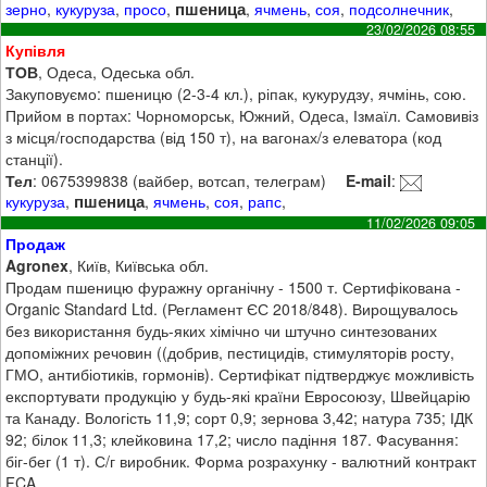
пшеница
зерно
,
кукуруза
,
просо
,
,
ячмень
,
соя
,
подсолнечник
,
23/02/2026 08:55
Купівля
ТОВ
, Одеса, Одеська обл.
Закуповуємо: пшеницю (2-3-4 кл.), ріпак, кукурудзу, ячмінь, сою.
Прийом в портах: Чорноморськ, Южний, Одеса, Ізмаїл. Самовивіз
з місця/господарства (від 150 т), на вагонах/з елеватора (код
станції).
Тел
: 0675399838 (вайбер, вотсап, телеграм)
E-mail
:
пшеница
кукуруза
,
,
ячмень
,
соя
,
рапс
,
11/02/2026 09:05
Продаж
Agronex
, Київ, Київська обл.
Продам пшеницю фуражну органічну - 1500 т. Сертифікована -
Organic Standard Ltd. (Регламент ЄС 2018/848). Вирощувалось
без використання будь-яких хімічно чи штучно синтезованих
допоміжних речовин ((добрив, пестицидів, стимуляторів росту,
ГМО, антибіотиків, гормонів). Сертифікат підтверджує можливість
експортувати продукцію у будь-які країни Евросоюзу, Швейцарію
та Канаду. Вологість 11,9; сорт 0,9; зернова 3,42; натура 735; ІДК
92; білок 11,3; клейковина 17,2; число падіння 187. Фасування:
біг-бег (1 т). С/г виробник. Форма розрахунку - валютний контракт
FCA.