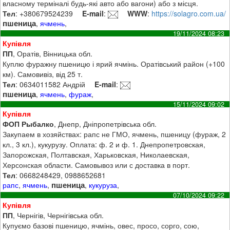
власному терміналі будь-які авто або вагони) або з місця.
Тел
: +380679524239
E-mail
:
WWW
:
https://solagro.com.ua/
пшеница
,
ячмень
,
19/11/2024 08:23
Купівля
ПП
, Оратів, Вінницька обл.
Куплю фуражну пшеницю і ярий ячмінь. Оратівський район (+100
км). Самовивіз, від 25 т.
Тел
: 0634011582 Андрій
E-mail
:
пшеница
,
ячмень
,
фураж
,
15/11/2024 09:02
Купівля
ФОП Рыбалко
, Днепр, Дніпропетрівська обл.
Закупаем в хозяйствах: рапс не ГМО, ячмень, пшеницу (фураж, 2
кл., 3 кл.), кукурузу. Оплата: ф. 2 и ф. 1. Днепропетровская,
Запорожская, Полтавская, Харьковская, Николаевская,
Херсонская области. Самовывоз или с доставка в порт.
Тел
: 0668248429, 0988652681
пшеница
рапс
,
ячмень
,
,
кукуруза
,
07/10/2024 09:22
Купівля
ПП
, Чернігів, Чернігівська обл.
Купуємо базові пшеницю, ячмінь, овес, просо, сорго, сою,