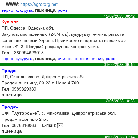
WWW
:
https://agrotorg.net
пшеница
зерно
,
кукуруза
,
,
рожь
,
12/09/2023 08:42
Купівля
ПП
, Одесса, Одеська обл.
Закуповуємо пшеницю (2/3/4 кл.), кукурудзу, ячмінь, ріпак та
соняшник, по всій Україні. Приймаємо в портах та вивозимо з
місця. Ф. 2. Швидкий розрахунок. Контрактуємо.
Тел
: +380994626018
пшеница
зерно
,
кукуруза
,
,
ячмень
,
подсолнечник
,
рапс
,
01/09/2023 09:15
Продаж
ЧП
, Синельниково, Дніпропетрівська обл.
Продам пшеницу, 20-23 т. Цена 4,700.
Тел
: 0989829339
пшеница
,
12/06/2023 10:23
Продаж
СФГ "Хуторське"
, с. Миколаївка, Дніпропетрівська обл.
Продам пшеницю 2 кл.
Тел
: 0676316063
E-mail
:
пшеница
,
06/03/2023 07:14