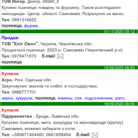
ТОВ Интер
, Днепр, oblast_0
Купимо пшеницю товарну та фуражну. Також розглядаємо
некондицію. Центр. області. Самовивіз. Розрахунок на вагах.
Тел
: 0991316622
пшеница
,
фураж
,
01/11/2023 09:12
Продаж
ТОВ "Еліт Овоч"
, Чернігів, Чернігівська обл.
Продається пшениця. 2023 р. Самовивіз (Чернігівський р-н).
Тел
: 0979471970
E-mail
:
пшеница
,
19/09/2023 08:50
Купівля
Агро
, Рені, Одеська обл.
Закуповуємо зернові та олійні, в господарствах.
Тел
: 0988777701
пшеница
зерно
,
кукуруза
,
,
ячмень
,
соя
,
подсолнечник
,
рапс
,
19/09/2023 08:50
Купівля
Підприємство
, Броди, Львівська обл.
Купуємо пшеницю, жито, кукурудзу та зерновідходи (крупку).
Самовивіз, можемо забирати з поля.
Тел
: +380671364460, 0661658454
E-mail
: