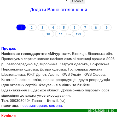
Додати Ваше оголошення
1
2
3
4
5
6
7
8
9
...
10
11
129
Продаж
Насіннєве господарство «Мічуріна+»
, Вінниця, Вінницька обл.
Пропонуємо сертифіковане насіння озимої пшениці врожаю 2026
р., безпосередньо від виробника: Катруся одеська, Покровська,
Перспектива одеська, Довіра одеська, Господарка одеська,
Шестопалівка, РЖТ Депот, Авеню, KWS Ультім, KWS Сфера.
Категорії насіння: еліта; перша репродукція; друга репродукція
(для окремих сортів). Фасування в мішки та біг-беги.
Відвантаження з Одеської області. Допоможемо підібрати сорт
відповідно до ваших умов вирощування.
Тел
: 0503080404 Ганна
E-mail
:
пшеница
,
посевматериал
,
семена
,
06/08/2026 11:10
Купівля