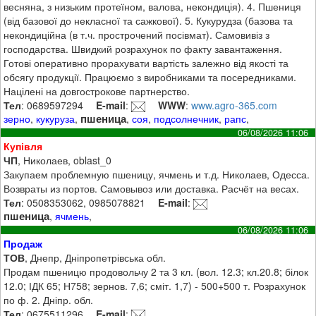
весняна, з низьким протеїном, валова, некондиція). 4. Пшениця
(від базової до некласної та сажкової). 5. Кукурудза (базова та
некондиційна (в т.ч. прострочений посівмат). Самовивіз з
господарства. Швидкий розрахунок по факту завантаження.
Готові оперативно прорахувати вартість залежно від якості та
обсягу продукції. Працюємо з виробниками та посередниками.
Націлені на довгострокове партнерство.
Тел
: 0689597294
E-mail
:
WWW
:
www.agro-365.com
пшеница
зерно
,
кукуруза
,
,
соя
,
подсолнечник
,
рапс
,
06/08/2026 11:06
Купівля
ЧП
, Николаев, oblast_0
Закупаем проблемную пшеницу, ячмень и т.д. Николаев, Одесса.
Возвраты из портов. Самовывоз или доставка. Расчёт на весах.
Тел
: 0508353062, 0985078821
E-mail
:
пшеница
,
ячмень
,
06/08/2026 11:06
Продаж
ТОВ
, Днепр, Дніпропетрівська обл.
Продам пшеницю продовольчу 2 та 3 кл. (вол. 12.3; кл.20.8; білок
12.0; ІДК 65; Н758; зернов. 7,6; сміт. 1,7) - 500+500 т. Розрахунок
по ф. 2. Дніпр. обл.
Тел
: 0675511296
E-mail
: