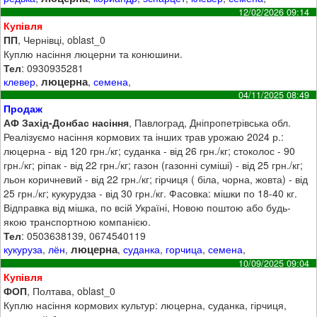
12/02/2026 09:14
Купівля
ПП
, Чернівці, oblast_0
Куплю насіння люцерни та конюшини.
Тел
: 0930935281
люцерна
клевер
,
,
семена
,
04/11/2025 08:49
Продаж
АФ Захід-Донбас насіння
, Павлоград, Дніпропетрівська обл.
Реалізуємо насіння кормових та інших трав урожаю 2024 р.:
люцерна - від 120 грн./кг; суданка - від 26 грн./кг; стоколос - 90
грн./кг; ріпак - від 22 грн./кг; газон (газонні суміші) - від 25 грн./кг;
льон коричневий - від 22 грн./кг; гірчиця ( біла, чорна, жовта) - від
25 грн./кг; кукурудза - від 30 грн./кг. Фасовка: мішки по 18-40 кг.
Відправка від мішка, по всій Україні, Новою поштою або будь-
якою транспортною компанією.
Тел
: 0503638139, 0674540119
люцерна
кукуруза
,
лён
,
,
суданка
,
горчица
,
семена
,
10/09/2025 09:04
Купівля
ФОП
, Полтава, oblast_0
Куплю насіння кормових культур: люцерна, суданка, гірчиця,