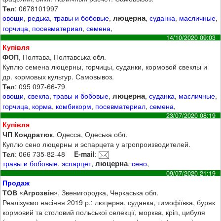
Тел
: 0678101997
люцерна
овощи
,
редька
,
травы и бобовые
,
,
суданка
,
масличные
,
горчица
,
посевматериал
,
семена
,
14/10/2020 09:03
Купівля
ФОП
, Полтава, Полтавська обл.
Куплю семена люцерны, горчицы, суданки, кормовой свеклы и
др. кормовых культур. Самовывоз.
Тел
: 095 097-66-79
люцерна
овощи
,
свекла
,
травы и бобовые
,
,
суданка
,
масличные
,
горчица
,
корма
,
комбикорм
,
посевматериал
,
семена
,
23/07/2020 08:19
Купівля
ЧП Кондратюк
, Одесса, Одеська обл.
Куплю сено люцерны и эспарцета у агропроизводителей.
Тел
: 066 735-82-48
E-mail
:
люцерна
травы и бобовые
,
эспарцет
,
,
сено
,
09/07/2020 21:19
Продаж
ТОВ «Агрозвін»
, Звенигородка, Черкаська обл.
Реалізуємо насіння 2019 р.: люцерна, суданка, тимофіївка, буряк
кормовий та столовий польської селекції, морква, кріп, цибуля