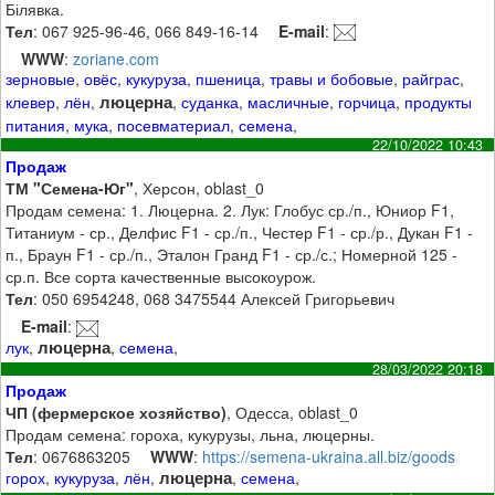
Білявка.
Тел
: 067 925-96-46, 066 849-16-14
E-mail
:
WWW
:
zoriane.com
зерновые
,
овёс
,
кукуруза
,
пшеница
,
травы и бобовые
,
райграс
,
люцерна
клевер
,
лён
,
,
суданка
,
масличные
,
горчица
,
продукты
питания
,
мука
,
посевматериал
,
семена
,
22/10/2022 10:43
Продаж
ТМ "Семена-Юг"
, Херсон, oblast_0
Продам семена: 1. Люцерна. 2. Лук: Глобус ср./п., Юниор F1,
Титаниум - ср., Делфис F1 - ср./п., Честер F1 - ср./р., Дукан F1 -
п., Браун F1 - ср./п., Эталон Гранд F1 - ср./с.; Номерной 125 -
ср.п. Все сорта качественные высокоурож.
Тел
: 050 6954248, 068 3475544 Алексей Григорьевич
E-mail
:
люцерна
лук
,
,
семена
,
28/03/2022 20:18
Продаж
ЧП (фермерское хозяйство)
, Одесса, oblast_0
Продам семена: гороха, кукурузы, льна, люцерны.
Тел
: 0676863205
WWW
:
https://semena-ukraina.all.biz/goods
люцерна
горох
,
кукуруза
,
лён
,
,
семена
,