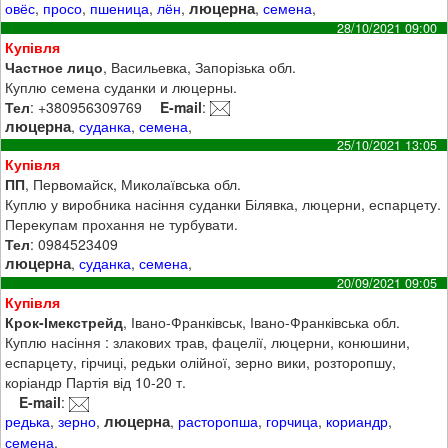
люцерна
овёс
,
просо
,
пшеница
,
лён
,
,
семена
,
28/10/2021 09:00
Купівля
Частное лицо
, Васильевка, Запорізька обл.
Куплю семена суданки и люцерны.
Тел
: +380956309769
E-mail
:
люцерна
,
суданка
,
семена
,
25/10/2021 13:05
Купівля
ПП
, Первомайск, Миколаївська обл.
Куплю у виробника насіння суданки Білявка, люцерни, еспарцету.
Перекупам прохання не турбувати.
Тел
: 0984523409
люцерна
,
суданка
,
семена
,
20/09/2021 09:05
Купівля
Крок-Імекстрейд
, Івано-Франківськ, Івано-Франківська обл.
Куплю насіння : злакових трав, фацелії, люцерни, конюшини,
еспарцету, гірчиці, редьки олійної, зерно вики, розторопшу,
коріандр Партія від 10-20 т.
E-mail
:
люцерна
редька
,
зерно
,
,
расторопша
,
горчица
,
кориандр
,
семена
,