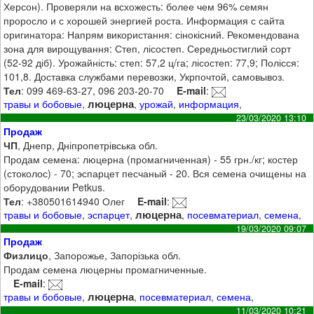
Херсон). Проверяли на всхожесть: более чем 96% семян
проросло и с хорошей энергией роста. Информация с сайта
оригинатора: Напрям використання: сінокісний. Рекомендована
зона для вирощування: Степ, лісостеп. Середньостиглий сорт
(52-92 діб). Урожайність: степ: 57,2 ц/га; лісостеп: 77,9; Полісся:
101,8. Доставка службами перевозки, Укрпочтой, самовывоз.
Тел
: 099 469-63-27, 096 203-20-70
E-mail
:
люцерна
травы и бобовые
,
,
урожай
,
информация
,
23/03/2020 13:10
Продаж
ЧП
, Днепр, Дніпропетрівська обл.
Продам семена: люцерна (промагниченная) - 55 грн./кг; костер
(стоколос) - 70; эспарцет песчаный - 20. Вся семена очищены на
оборудовании Petkus.
Тел
: +380501614940 Олег
E-mail
:
люцерна
травы и бобовые
,
эспарцет
,
,
посевматериал
,
семена
,
19/03/2020 09:07
Продаж
Физлицо
, Запорожье, Запорізька обл.
Продам семена люцерны промагниченные.
E-mail
:
люцерна
травы и бобовые
,
,
посевматериал
,
семена
,
11/03/2020 10:21