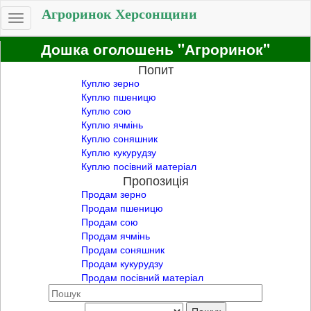
Агроринок Херсонщини
Toggle
navigation
Дошка оголошень "Агроринок"
Попит
Куплю зерно
Куплю пшеницю
Куплю сою
Куплю ячмінь
Куплю соняшник
Куплю кукурудзу
Куплю посівний матеріал
Пропозиція
Продам зерно
Продам пшеницю
Продам сою
Продам ячмінь
Продам соняшник
Продам кукурудзу
Продам посівний матеріал