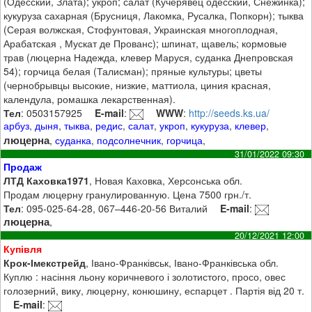
(Одесский, Злата); укроп; салат (Кучерявец одесский, Снежинка);
кукуруза сахарная (Брусниця, Лакомка, Русалка, Попкорн); тыква
(Серая волжская, Стофунтовая, Украинская многоплодная,
Арабатская , Мускат де Прованс); шпинат, щавель; кормовые
трав (люцерна Надежда, клевер Маруся, суданка Днепровская
54); горчица белая (Талисман); пряные культуры; цветы
(чернобрывцы высокие, низкие, маттиола, циния красная,
календула, ромашка лекарственная).
Тел
: 0503157925
E-mail
:
WWW
:
http://seeds.ks.ua/
арбуз
,
дыня
,
тыква
,
редис
,
салат
,
укроп
,
кукуруза
,
клевер
,
люцерна
,
суданка
,
подсолнечник
,
горчица
,
31/01/2022 09:30
Продаж
ЛТД Каховка1971
, Новая Каховка, Херсонська обл.
Продам люцерну гранулированную. Цена 7500 грн./т.
Тел
: 095-025-64-28, 067–446-20-56 Виталий
E-mail
:
люцерна
,
20/12/2021 12:00
Купівля
Крок-Імекстрейд
, Івано-Франківськ, Івано-Франківська обл.
Куплю : насіння льону коричневого і золотистого, просо, овес
голозерний, вику, люцерну, конюшину, еспарцет . Партія від 20 т.
E-mail
: