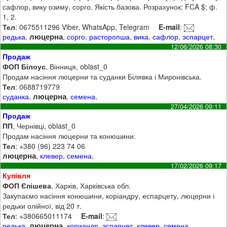
сафлор, вику озиму, сорго. Якість базова. Розрахунок: FCA $; ф.
1, 2.
Тел
: 0675511296 Viber, WhatsApp, Telegram
E-mail
:
люцерна
редька
,
,
сорго
,
расторопша
,
вика
,
сафлор
,
эспарцет
,
12/06/2026 08:30
Продаж
ФОП Білоус
, Вінниця, oblast_0
Продам насіння люцерни та суданки Білявка і Миронівська.
Тел
: 0688719779
люцерна
суданка
,
,
семена
,
27/04/2026 09:11
Продаж
ПП
, Чернівці, oblast_0
Продам насіння люцерни та конюшини.
Тел
: +380 (96) 223 74 06
люцерна
,
клевер
,
семена
,
17/02/2026 09:17
Купівля
ФОП Єпішева
, Харків, Харківська обл.
Закупаємо насіння конюшини, коріандру, еспарцету, люцерни і
редьки олійної, від 20 т.
Тел
: +380665011174
E-mail
:
люцерна
редька
,
,
кориандр
,
эспарцет
,
клевер
,
семена
,