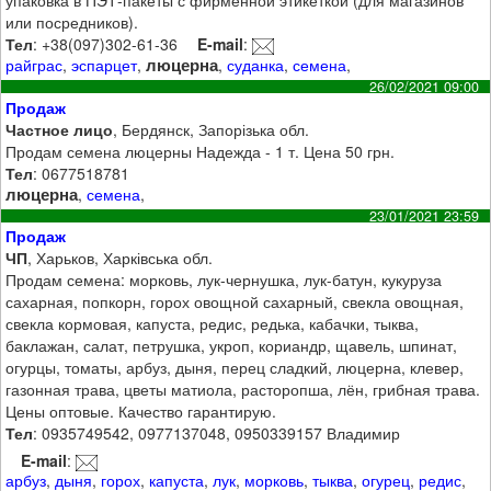
упаковка в ПЭТ-пакеты с фирменной этикеткой (для магазинов
или посредников).
Тел
: +38(097)302-61-36
E-mail
:
люцерна
райграс
,
эспарцет
,
,
суданка
,
семена
,
26/02/2021 09:00
Продаж
Частное лицо
, Бердянск, Запорізька обл.
Продам семена люцерны Надежда - 1 т. Цена 50 грн.
Тел
: 0677518781
люцерна
,
семена
,
23/01/2021 23:59
Продаж
ЧП
, Харьков, Харківська обл.
Продам семена: морковь, лук-чернушка, лук-батун, кукуруза
сахарная, попкорн, горох овощной сахарный, свекла овощная,
свекла кормовая, капуста, редис, редька, кабачки, тыква,
баклажан, салат, петрушка, укроп, кориандр, щавель, шпинат,
огурцы, томаты, арбуз, дыня, перец сладкий, люцерна, клевер,
газонная трава, цветы матиола, расторопша, лён, грибная трава.
Цены оптовые. Качество гарантирую.
Тел
: 0935749542, 0977137048, 0950339157 Владимир
E-mail
:
арбуз
,
дыня
,
горох
,
капуста
,
лук
,
морковь
,
тыква
,
огурец
,
редис
,