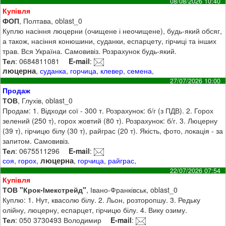
08/08/2026 10:40
Купівля
ФОП
, Полтава, oblast_0
Куплю насіння люцерни (очищене і неочищене), будь-який обсяг,
а також, насіння конюшини, суданки, еспарцету, гірчиці та інших
трав. Вся Україна. Самовивіз. Розрахунок будь-який.
Тел
: 0684811081
E-mail
:
люцерна
,
суданка
,
горчица
,
клевер
,
семена
,
27/07/2026 10:00
Продаж
ТОВ
, Глухів, oblast_0
Продам: 1. Відходи сої - 300 т. Розрахунок: б/г (з ПДВ). 2. Горох
зелений (250 т), горох жовтий (80 т). Розрахунок: б/г. 3. Люцерну
(39 т), гірчицю білу (30 т), райграс (20 т). Якість, фото, локація - за
запитом. Самовивіз.
Тел
: 0675511296
E-mail
:
люцерна
соя
,
горох
,
,
горчица
,
райграс
,
22/07/2026 07:54
Купівля
ТОВ "Крок-Імекстрейд"
, Івано-Франківськ, oblast_0
Куплю: 1. Нут, квасолю білу. 2. Льон, розторопшу. 3. Редьку
олійну, люцерну, еспарцет, гірчицю білу. 4. Вику озиму.
Тел
: 050 3730493 Володимир
E-mail
: