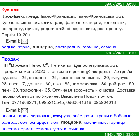
09/07/2021 09:30
Купівля
Крок-Імекстрейд
, Івано-Франківськ, Івано-Франківська обл.
Куплю насіння: злакових трав, фацелії, люцерни, конюшини,
еспарцету, гірчиці, редьки олійної, зерно вики, розторопшу.
Партія 10-20 т.
E-mail
:
люцерна
редька
,
зерно
,
,
расторопша
,
горчица
,
семена
,
07/07/2021 10:10
Продаж
ПП "Врожай Плюс С"
, Пятихатки, Дніпропетрівська обл.
Продам семена 2020 г., оптом и в розницу: люцерна - 75 грн./кг,
суданка - 25; эспарцет - 25; вико-овсяная смесь - 20; кукуруза -
28; овес - 7; донник - 60; ежа - 85; тимофеевка - 80; райграс - 50;
лен - 30, трифолин - 35. Отличная всхожесть и очистка. Доставка
любых объемов по Украине. Высылаем Новой почтой.
Тел
: 0974908271, 0995215545, 0960041346, 095904013
E-mail
:
овощи
,
горох
,
зерновые
,
кукуруза
,
овёс
,
рожь
,
травы и бобовые
,
люцерна
райграс
,
соя
,
эспарцет
,
лён
,
,
масличные
,
горчица
,
посевматериал
,
семена
,
услуги
,
очистка
,
16/06/2021 00:00