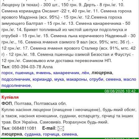
Люцерну (в тюках) - 300 шт., 150 грн. 9. Дерть - 8 грн./кг. 10.
Семена кориандра Оксанит -22 т, 40 грн./кг. 11. Семена гороха
ярового Мадонна (всх. 95%) - 15 грн./кг. 12.Семена гороха
зимующего Балтрап - 15 грн./кг. 13. Семена канареечника - 50
грн./кг. 14. Брикет топливный из чистой шелухи подсолнуха и
отрубей - 15 грн./кг. 15. Семена льна коричневого Надежный - 30
грн./кг., 16. Семена ячменя озимого 9 вал (всх. 95%; мтс. 36 г). -
12 грн./кг. 17. Семена ячменя ярового Сталкер (всх. 91%, мтс. 42
г) - 12 грн./кг. 18. Семена пшеницы озимой Безостая и Фаустус -
12 грн./кг. Самовывоз или доставка перевозчиком НП.
Тел
: 050-394-03-78 Алла
люцерна
горох
,
пшеница
,
ячмень
,
канареечник
,
лён
,
,
подсолнечник
,
кориандр
,
мука
,
макароны
,
отруби
,
семена
,
масло
подсолнечное
,
08/08/2026 10:42
Купівля
ФОП
, Полтава, Полтавська обл.
Куплю насіння люцерни (очищене і неочищене), будь-який обсяг,
а також, насіння конюшини, суданки, еспарцету, гірчиці та інших
трав. Вся Україна. Самовивіз. Розрахунок будь-який.
Тел
: 0684811081
E-mail
:
люцерна
,
суданка
,
горчица
,
семена
,