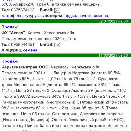
6763, Амарок290, Гран 6; а также семена люцерны.
Тел
: 0675674163
E-mail
:
люцерна
картофель
,
кукуруза
,
,
подсолнечник
,
семена
,
02/04/2021 09:00
Продаж
ФХ "Акела"
, Херсон, Херсонська обл.
Продам семена люцерны.2020 г.. Торг.
Тел
: 0958044851
E-mail
:
люцерна
,
семена
,
11/03/2021 08:30
Продаж
Черкаснасинтрав ООО
, Черкассы, Черкаська обл.
Продам семена 2021 г.: 1. Люцерна Надежда (чистота 99,5%;
всхожесть 95%; 1 тыс. - 1,92 г). Цена 75 грн./кг. 2. Суданская
трава Мироновская 2Р (чистота 99,4%; всхожесть 88%, 1 тыс. -
11,4 г). Цена 27 грн./кг. 3. Эспарцет Аметист 2Р (влажность 11%;
чистота 99,8%; всхожесть 84%, 1 тыс. - 15,9 г). Цена 24 грн./кг. 4.
Райграс (многолетний, многоукосный) Святошинский 2Р (чистота
98,8%; всхожесть 83%; 1 тыс. - 2 г). Цена 85 грн./кг. 5. Трава
газонная. Цена 95 грн./кг. Опт, розница. Доставка или отправка
(Новая почта, Деливери). Оплата: безналичный расчёт (с НДС);
на карточку Приват банка или наложенным платежом. Возможна