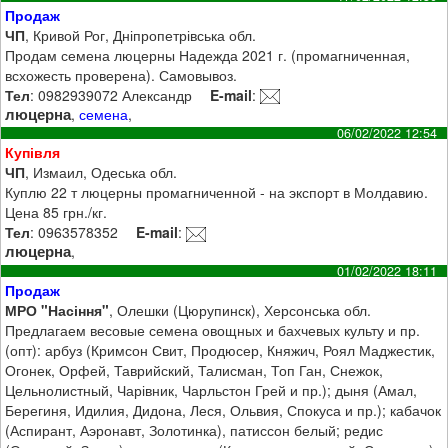
Продаж
ЧП
, Кривой Рог, Дніпропетрівська обл.
Продам семена люцерны Надежда 2021 г. (промагниченная,
всхожесть проверена). Самовывоз.
Тел
: 0982939072 Александр
E-mail
:
люцерна
,
семена
,
06/02/2022 12:54
Купівля
ЧП
, Измаил, Одеська обл.
Куплю 22 т люцерны промагниченной - на экспорт в Молдавию.
Цена 85 грн./кг.
Тел
: 0963578352
E-mail
:
люцерна
,
01/02/2022 18:11
Продаж
МРО "Насіння"
, Олешки (Цюрупинск), Херсонська обл.
Предлагаем весовые семена овощных и бахчевых культу и пр.
(опт): арбуз (Кримсон Свит, Продюсер, Княжич, Роял Маджестик,
Огонек, Орфей, Таврийский, Талисман, Топ Ган, Снежок,
Цельнолистный, Чарівник, Чарльстон Грей и пр.); дыня (Амал,
Берегиня, Идилия, Дидона, Леся, Ольвия, Спокуса и пр.); кабачок
(Аспирант, Аэронавт, Золотинка), патиссон белый; редис