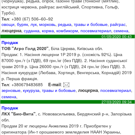
(чорнушка), редька, огірок, газонні трави (тонконіг (мятлик),
костриця червона, райграс англійський, Спортивна, Гольф,
Турбо).
Тел
: +380 (67) 506–60–92
овощи
,
буряк
,
лук
,
морковь
,
редька
,
травы и бобовые
,
райграс
,
люцерна
,
суданка
,
корма
,
комбикорм
,
посевматериал
,
семена
,
01/05/2020 00:43
Продаж
ТОВ "Агро Голд 2020"
, Біла Церква, Київська обл.
Продам: 1. Насіння люцерни 1Р 2019 р. (схожість 92%). Ціна
87000 грн./т (з ПДВ), 69 грн./кг (без ПДВ). 2. Насіння суданської
трави 2019 р. Ціна 26000 грн./т (з ПДВ), 24 грн./кг (без ПДВ). 3.
Насіння кукурудзи (Любава, Хортиця, Венгерська, Корнадій) 2019
р. Перша фракція.
Тел
: +380679483685
E-mail
:
люцерна
зерновые
,
кукуруза
,
травы и бобовые
,
,
посевматериал
,
семена
,
27/03/2020 09:34
Продаж
ЛКХ "Био-Вита"
, с. Нововасильевка, Бердянский р-н, Запорізька
обл.
Продам 20 кг люцерны Анжелика 2019 г. Приобретен у
оригинатора (Ин-т орошаемого земледелия НААН Украины,