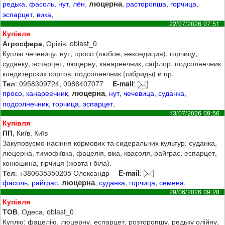
люцерна
редька
,
фасоль
,
нут
,
лён
,
,
расторопша
,
горчица
,
эспарцет
,
вика
,
22/07/2026 07:51
Купівля
Агросфера
, Оріхів, oblast_0
Куплю чечевицу, нут, просо (любое, некондиция), горчицу,
суданку, эспарцет, люцерну, канареечник, сафлор, подсолнечник
кондитерских сортов, подсолнечник (гибриды) и пр.
Тел
: 0958309724, 0986407077
E-mail
:
люцерна
просо
,
канареечник
,
,
нут
,
чечевица
,
суданка
,
подсолнечник
,
горчица
,
эспарцет
,
13/07/2026 09:56
Купівля
ПП
, Київ, Київ
Закуповуємо насіння кормових та сидеральних культур: суданка,
люцерна, тимофіївка, фацелія, віка, квасоля, райграс, еспарцет,
конюшина, гірчиця (жовта і біла).
Тел
: +380635350205 Олександр
E-mail
:
люцерна
фасоль
,
райграс
,
,
суданка
,
горчица
,
семена
,
29/06/2026 09:28
Купівля
ТОВ
, Одеса, oblast_0
Куплю: фацелію, люцерну, еспарцет, розторопшу, редьку олійну,