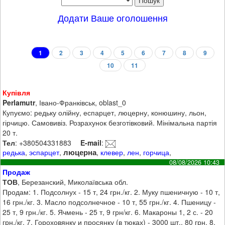
Додати Ваше оголошення
1
2
3
4
5
6
7
8
9
10
11
Купівля
Perlamutr
, Івано-Франківськ, oblast_0
Купуємо: редьку олійну, еспарцет, люцерну, конюшину, льон,
гірчицю. Самовивіз. Розрахунок безготівковий. Мінімальна партія
20 т.
Тел
: +380504331883
E-mail
:
люцерна
редька
,
эспарцет
,
,
клевер
,
лен
,
горчица
,
08/08/2026 10:43
Продаж
ТОВ
, Березанский, Миколаївська обл.
Продам: 1. Подсолнух - 15 т, 24 грн./кг. 2. Муку пшеничную - 10 т,
16 грн./кг. 3. Масло подсолнечное - 10 т, 55 грн./кг. 4. Пшеницу -
25 т, 9 грн./кг. 5. Ячмень - 25 т, 9 грн/кг. 6. Макароны 1, 2 с. - 20
грн./кг. 7. Гороховянку и просянку (в тюках) - 3000 шт., 80 грн. 8.