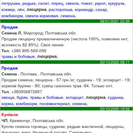
петрушка
,
редька
,
салат
,
перец
,
свекла
,
томат
,
укроп
,
кукуруза
,
люцерна
клевер
,
лён
,
,
расторопша
,
кориандр
,
сахар
,
комбикорм
,
свекла кормовая
,
семена
,
08/01/2021 23:59
Продаж
Семена Л
, Миргород, Полтавська обл.
Продам люцерну промагниченную (чистота 100%, повилики нет;
всхожесть 82-85%). Своя линия.
Тел
: +380 995-569-099
люцерна
травы и бобовые
,
,
30/10/2020 08:11
Продаж
Семена
, Полтава , Полтавська обл.
Продам семена: люцерна - 57 грн./кг; суданка - 19; эспарцет - 19;
кормові буряки - 90; суміш газонних трав -84. Только опт.
Тел
: +380956872857
люцерна
овощи
,
буряк
,
травы и бобовые
,
эспарцет
,
,
суданка
,
корма
,
комбикорм
,
посевматериал
,
семена
,
23/10/2020 19:02
Купівля
ЧП
, Кременчуг, Полтавська обл.
Куплю семена горчицы, суданки, редьки масличной, люцерны,
фацелии, вики. Наличный расчёт. Самовывоз.