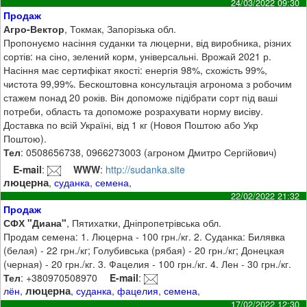
24/03/2022 09:30
Продаж
Агро-Вектор
, Токмак, Запорізька обл.
Пропонуємо насіння суданки та люцерни, від виробника, різних
сортів: на сіно, зелений корм, універсальні. Врожай 2021 р.
Насіння має сертифікат якості: енергія 98%, схожість 99%,
чистота 99,99%. Бескоштовна консультація агронома з робочим
стажем понад 20 років. Він допоможе підібрати сорт під ваші
потреби, область та допоможе розрахувати норму висіву.
Доставка по всій Україні, від 1 кг (Новоя Поштою або Укр
Поштою).
Тел
: 0508656738, 0966273003 (агроном Дмитро Сергійович)
E-mail
:
WWW
:
http://sudanka.site
люцерна
,
суданка
,
семена
,
22/02/2022 21:32
Продаж
СФХ "Диана"
, Пятихатки, Дніпропетрівська обл.
Продам семена: 1. Люцерна - 100 грн./кг. 2. Суданка: Билявка
(белая) - 22 грн./кг; Голубивська (рябая) - 20 грн./кг; Донецкая
(черная) - 20 грн./кг. 3. Фацелия - 100 грн./кг. 4. Лен - 30 грн./кг.
Тел
: +380970508970
E-mail
:
люцерна
лён
,
,
суданка
,
фацелия
,
семена
,
17/02/2022 12:30