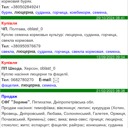
кормовий буряк.
Тел
: +380502849241
люцерна
буряк
,
,
суданка
,
горчица
,
комбикорм
,
семена
,
29/10/2024 08:41
Купівля
ЧП
, Полтава, oblast_0
Куплю семена кормовых культур: люцерна, суданка, горчица,
свекла кормовая.
Тел
: +380950976679
люцерна
свекла
,
,
суданка
,
горчица
,
свекла кормовая
,
семена
,
13/09/2023 09:04
Купівля
ПП Шкода
, Херсон, oblast_0
Куплю насіння люцерни та фацелії.
Тел
: 0682780270
E-mail
:
люцерна
фацелия
,
,
семена
,
21/02/2023 08:38
Продаж
СФГ "Зоряне"
, Пятихатки, Дніпропетрівська обл.
Продам насіння: тимофіївка; вівсяниця; люпин; кукурудза (Хотин,
Яровець, Дніпровський, Любава, Солонянський, Галетея, Оржиця,
Почаєвський, Кремень); овес; вика; вика-овес; гірчиця; люцерна;
стоколос; жито; еспарцет; фацелія; райграс; конюшина; суданка