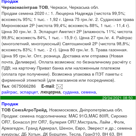
Продаж
Черкаснасінтрав ТОВ
, Черкаси, Черкаська обл.
Продам семена 2020 г.: 1. Люцерна Надежда (чистота 99,5%;
всхожесть 95%; 1 тыс. - 1,92 г. Цена 75 грн./кг. 2. Суданская трава
Мироновская 2Р (чистота 99,4%; всхожесть 88%, 1 тыс. - 11,4 г).
Цена 30 грн./кг. 3. Эспарцет Аметист 2Р (влажность 11%; чистота
99,8%; всхожесть 84%, 1 тыс. - 15,9 г). Цена 27 грн./кг. 4. Райграс
(многолетний, многоукосный) Святошинский 2Р (чистота 98,8%;
всхожесть 83%; 1 тыс. - 2 г). Цена 80 грн./кг. 5. Трава газонная.
Цена 95 грн./кг. Опт, розница. Доставка или отправка (Новая
почта, Деливери). Оплата возможна: по безналичному расчёту с
ПДВ; на карточку Приват банка или наложенным платежом
(оплата при получении). Возможна упаковка в ПЭТ пакеты с
фирменной этикеткой (для магазинов или посредников).
Тел
: 0675066286
E-mail
:
люцерна
райграс
,
эспарцет
,
,
суданка
,
семена
,
29/04/2021 08:50
Продаж
ТОВ СоюзАгроТрейд
, Новомосковск, Дніпропетрівська обл.
Продам: семена подсолнечника: MAC 91G,MAC 80IR, Сирокко
OR7, Бонасол jmr OR7, Булерия OR7,Мистраль, Лайм , Фолк,
Армагедон, Гранд Адмирал, Шенон, Евро, Эверест и др.; семена
кукурузы: ДБ Хотын, ДК Бурштин, Тесла, Гран310, ВН 63, ВН