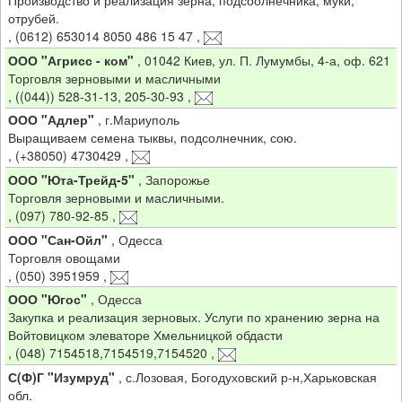
Производство и реализация зерна, подсоолнечника, муки,
отрубей.
,
(0612) 653014 8050 486 15 47
,
ООО "Агрисс - ком"
,
01042 Киев, ул. П. Лумумбы, 4-а, оф. 621
Торговля зерновыми и масличными
,
((044)) 528-31-13, 205-30-93
,
ООО "Адлер"
,
г.Мариуполь
Выращиваем семена тыквы, подсолнечник, сою.
,
(+38050) 4730429
,
ООО "Юта-Трейд-5"
,
Запорожье
Торговля зерновыми и масличными.
,
(097) 780-92-85
,
ООО "Сан-Ойл"
,
Одесса
Торговля овощами
,
(050) 3951959
,
ООО "Югос"
,
Одесса
Закупка и реализация зерновых. Услуги по хранению зерна на
Войтовицком элеваторе Хмельницкой обдасти
,
(048) 7154518,7154519,7154520
,
С(Ф)Г "Изумруд"
,
с.Лозовая, Богодуховский р-н,Харьковская
обл.