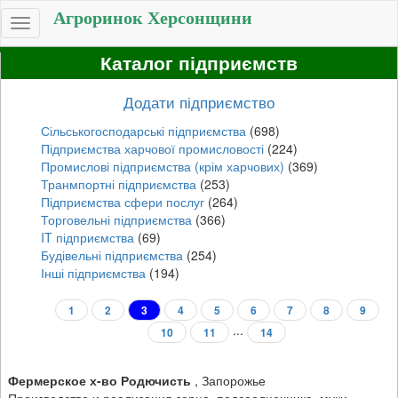
Агроринок Херсонщини
Toggle
navigation
Каталог підприємств
Додати підприємство
Сільськогосподарські підприємства
(698)
Підприємства харчової промисловості
(224)
Промислові підприємства (крім харчових)
(369)
Транмпортні підприємства
(253)
Підприємства сфери послуг
(264)
Торговельні підприємства
(366)
IT підприємства
(69)
Будівельні підприємства
(254)
Інші підприємства
(194)
1
2
3
4
5
6
7
8
9
...
10
11
14
Фермерское х-во Родючисть
,
Запорожье