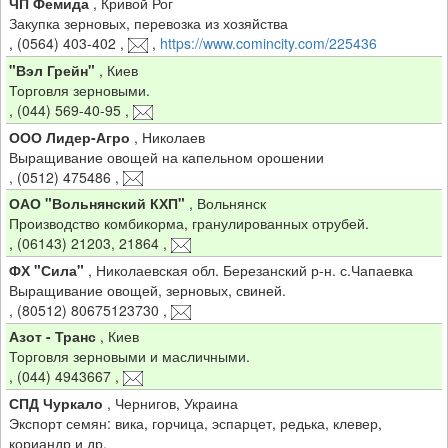
ЧП Фемида
,
Кривой Рог
Закупка зерновых, перевозка из хозяйства
,
(0564) 403-402
,
,
https://www.comincity.com/225436
"Вэл Грейн"
,
Киев
Торговля зерновыми.
,
(044) 569-40-95
,
ООО Лидер-Агро
,
Николаев
Выращивание овощей на капельном орошении
,
(0512) 475486
,
ОАО "Вольнянский КХП"
,
Вольнянск
Производство комбикорма, гранулированных отрубей.
,
(06143) 21203, 21864
,
ФХ "Сила"
,
Николаевская обл. Березанский р-н. с.Чапаевка
Выращивание овощей, зерновых, свиней.
,
(80512) 80675123730
,
Азот - Транс
,
Киев
Торговля зерновыми и масличными.
,
(044) 4943667
,
СПД Чуркало
,
Чернигов, Украина
Экспорт семян: вика, горчица, эспарцет, редька, клевер,
кориандр и др.