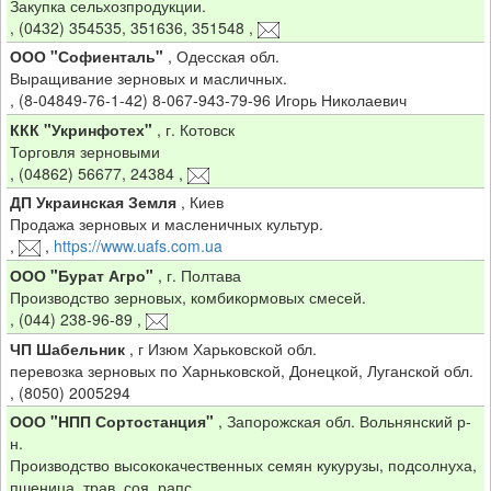
Закупка сельхозпродукции.
,
(0432) 354535, 351636, 351548
,
ООО "Софиенталь"
,
Одесская обл.
Выращивание зерновых и масличных.
,
(8-04849-76-1-42) 8-067-943-79-96 Игорь Николаевич
ККК "Укринфотех"
,
г. Котовск
Торговля зерновыми
,
(04862) 56677, 24384
,
ДП Украинская Земля
,
Киев
Продажа зерновых и масленичных культур.
,
,
https://www.uafs.com.ua
ООО "Бурат Агро"
,
г. Полтава
Производство зерновых, комбикормовых смесей.
,
(044) 238-96-89
,
ЧП Шабельник
,
г Изюм Харьковской обл.
перевозка зерновых по Харньковской, Донецкой, Луганской обл.
,
(8050) 2005294
ООО "НПП Сортостанция"
,
Запорожская обл. Вольнянский р-
н.
Производство высококачественных семян кукурузы, подсолнуха,
пшеница, трав, соя, рапс.