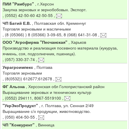
ПИИ "Рамбурс"
,
г.Херсон
Закупка зерновых и зернобобовых. Экспорт.
,
(0552) 42-50-60 42-50-55
,
ЧП Батий Е.В.
,
Полтавская обл. Кременчуг
Торговля зерновыми и масличными
,
(8 (05366) ) 8 (05366) 3-09-65, 8 (068) 641-31-08
,
ООО "Агрофирма "Песчанская"
,
Харьков
Производство и реализация посевного материала (кукуруза,
ячмень, соя, подсолнечник, пшеница).
,
(057) 330-37-74
,
Украгроимпекс
,
Полтава
Торговля зерновыми
,
(8(0532)) 612677;612678
,
ФГ Альона
,
Херсонская обл Голопристанский район
Выращивание зерновых и технических культур
,
(0552) 294111, 8067-5519100
,
"УкрЭкоПродукт"
,
г. Полтава, ул. Сенная 2/49
Выращивание с/х продукции, животноводство.
,
(050) 404-50-55
,
ЧП "Конкурент"
,
Винница