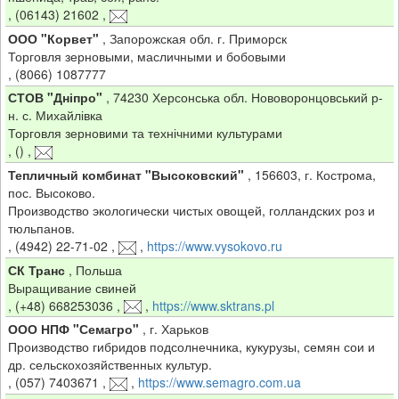
,
(06143) 21602
,
ООО "Корвет"
,
Запорожская обл. г. Приморск
Торговля зерновыми, масличными и бобовыми
,
(8066) 1087777
СТОВ "Дніпро"
,
74230 Херсонська обл. Нововоронцовський р-
н. с. Михайлівка
Торговля зерновими та технічними культурами
,
()
,
Тепличный комбинат "Высоковский"
,
156603, г. Кострома,
пос. Высоково.
Производство экологически чистых овощей, голландских роз и
тюльпанов.
,
(4942) 22-71-02
,
,
https://www.vysokovo.ru
СК Транс
,
Польша
Выращивание свиней
,
(+48) 668253036
,
,
https://www.sktrans.pl
ООО НПФ "Семагро"
,
г. Харьков
Производство гибридов подсолнечника, кукурузы, семян сои и
др. сельскохозяйственных культур.
,
(057) 7403671
,
,
https://www.semagro.com.ua