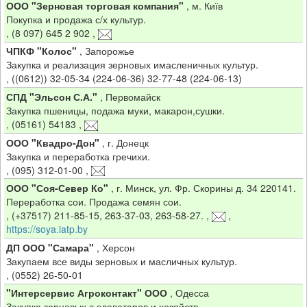
ООО "Зерновая торговая компания"
,
м. Київ
Покупка и продажа с/х культур.
,
(8 097) 645 2 902
,
ЧПКФ "Колос"
,
Запорожье
Закупка и реализация зерновых имасленичных культур.
,
((0612)) 32-05-34 (224-06-36) 32-77-48 (224-06-13)
СПД "Эльсон С.А."
,
Первомайск
Закупка пшеницы, подажа муки, макарон,сушки.
,
(05161) 54183
,
ООО "Квадро-Дон"
,
г. Донецк
Закупка и переработка гречихи.
,
(095) 312-01-00
,
ООО "Соя-Север Ко"
,
г. Минск, ул. Фр. Скорины д. 34 220141.
Переработка сои. Продажа семян сои.
,
(+37517) 211-85-15, 263-37-03, 263-58-27.
,
,
https://soya.iatp.by
ДП ООО "Самара"
,
Херсон
Закупаем все виды зерновых и масличных культур.
,
(0552) 26-50-01
"Интерсервис Агроконтакт" ООО
,
Одесса
Закупка зерновых с элеваторов и хозяйств.