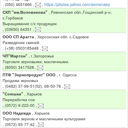
,
(050) 4651666
,
,
https://photos.yahoo.com/semenaey
СХП "им.Воловикова"
,
Ривненская обл.,Гощанский р-н,
с.Горбаков
Выращивание с/х продукции.
,
(03650) 64351
,
ООО СП Аратта
,
Херсонская обл. с.Садовое
Разведение свиней.
,
(+38) 0503185448
,
ЧП"Мартон"
,
г.Запорожье
Торговля зерновыми, масличными.
,
(8050) 3417528
,
ПТФ "Зернопродукт" ООО
,
г. Одесса
Продажа зерновых
,
(0482) 37-99-51(52), 68-50-78
,
"Союшка"
,
Харьков
Переработка сои
,
(0572) 9-222-00
,
ООО Надежда
,
Харьков
Торговля зерном и масличными культурами
,
(0572) 93-77-42
,