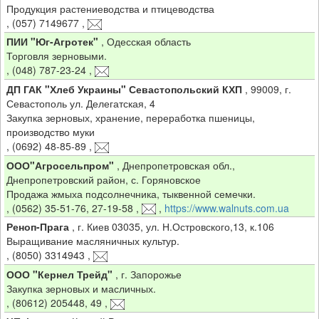
Продукция растениеводства и птицеводства
,
(057) 7149677
,
ПИИ "Юг-Агротек"
,
Одесская область
Торговля зерновыми.
,
(048) 787-23-24
,
ДП ГАК "Хлеб Украины" Севастопольский КХП
,
99009, г.
Севастополь ул. Делегатская, 4
Закупка зерновых, хранение, переработка пшеницы,
производство муки
,
(0692) 48-85-89
,
ООО"Агросельпром"
,
Днепропетровская обл.,
Днепропетровский район, с. Горяновское
Продажа жмыха подсолнечника, тыквенной семечки.
,
(0562) 35-51-76, 27-19-58
,
,
https://www.walnuts.com.ua
Реноп-Прага
,
г. Киев 03035, ул. Н.Островского,13, к.106
Выращивание масляничных культур.
,
(8050) 3314943
,
ООО "Кернел Трейд"
,
г. Запорожье
Закупка зерновых и масличных.
,
(80612) 205448, 49
,