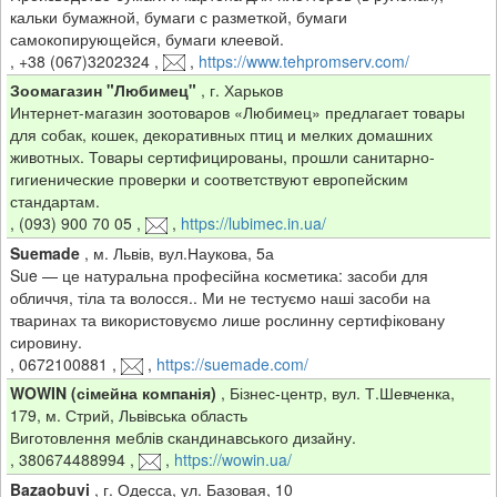
кальки бумажной, бумаги с разметкой, бумаги
самокопирующейся, бумаги клеевой.
,
+38 (067)3202324
,
,
https://www.tehpromserv.com/
Зоомагазин "Любимец"
,
г. Харьков
Интернет-магазин зоотоваров «Любимец» предлагает товары
для собак, кошек, декоративных птиц и мелких домашних
животных. Товары сертифицированы, прошли санитарно-
гигиенические проверки и соответствуют европейским
стандартам.
,
(093) 900 70 05
,
,
https://lubimec.in.ua/
Suemade
,
м. Львів, вул.Наукова, 5а
Sue — це натуральна професійна косметика: засоби для
обличчя, тіла та волосся.. Ми не тестуємо наші засоби на
тваринах та використовуємо лише рослинну сертифіковану
сировину.
,
0672100881
,
,
https://suemade.com/
WOWIN (сімейна компанія)
,
Бізнес-центр, вул. Т.Шевченка,
179, м. Стрий, Львівська область
Виготовлення меблів скандинавського дизайну.
,
380674488994
,
,
https://wowin.ua/
Bazaobuvi
,
г. Одесса, ул. Базовая, 10