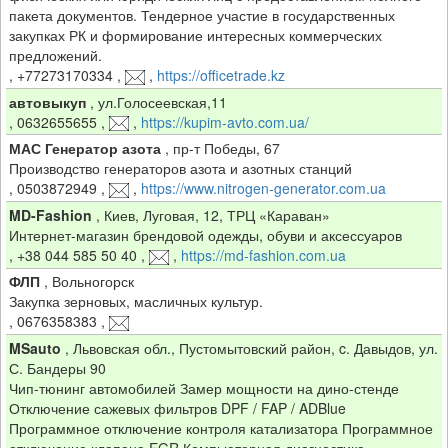
пакета документов. Тендерное участие в государственных
закупках РК и формирование интересных коммерческих
предложений.
,
+77273170334
,
,
https://officetrade.kz
автовыкуп
,
ул.Голосеевская,11
,
0632655655
,
,
https://kupim-avto.com.ua/
МАС Генератор азота
,
пр-т Победы, 67
Производство генераторов азота и азотных станций
,
0503872949
,
,
https://www.nitrogen-generator.com.ua
MD-Fashion
,
Киев, Луговая, 12, ТРЦ «Караван»
Интернет-магазин брендовой одежды, обуви и аксессуаров
,
+38 044 585 50 40
,
,
https://md-fashion.com.ua
ФЛП
,
Вольногорск
Закупка зерновых, масличных культур.
,
0676358383
,
MSauto
,
Львовская обл., Пустомытовский район, c. Давыдов, ул.
С. Бандеры 90
Чип-тюнинг автомобилей Замер мощности на дино-стенде
Отключение сажевых фильтров DPF / FAP / ADBlue
Программное отключение контроля катализатора Программное
отключение клапана EGR Компьютерная диагностика