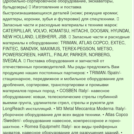
(дробильно-сортировочное оборудование, экскаваторы,
бульдозеры)  Изготовление и поставка
быстроизнашивающихся деталей (ножи; режущие кромки;
адаптеры, коронки, зубья и футеровки) для спецтехники. 
Запасные части и расходные материалы к технике марок:
CATERPILLAR, VOLVO, KOMATSU, HITACHI, DOOSAN, HYUNDAI,
NEW HOLLAND, LIEBHERR, JSB.  Запасные части и расходные
материалы к оборудованию: TRIMAN, ATLAS COPCO, EXTEC,
FINTEC, SANDVIK, MAXIMUS, TEREX-PEGSON, METSO,
POWERSCREEN, HARTL, FINLAY, PARKER, NORBERG,
SVEDALA.  Поставка оборудования и запчастей от
отечественных производителей. Мы рады предложить Вам
продукцию наших постоянных партнеров: • TRIMAN /Spain/-
стационарное, передвижное и мобильное оборудование для
дробления, сортировки, транспортировки и промывки
материалов горных пород. • COSBEN /Italy/- навесное
оборудование: ковши, телескопические стрелы глубинной
выемки грунта, удлинители стрел, стрелы и рукояти для
LongReach инсталляций. • M3 Metal Meccanica Moderna /Italy/-
уборочное оборудование для всех видов техники. • Atlas Copco
/Sweden/- оборудование навесное, компрессорное и горно-
шахтное. • Romea Equipmeht /Italy/- все виды грейферных
захватов, навесное оборудование для разрушения зданий. •