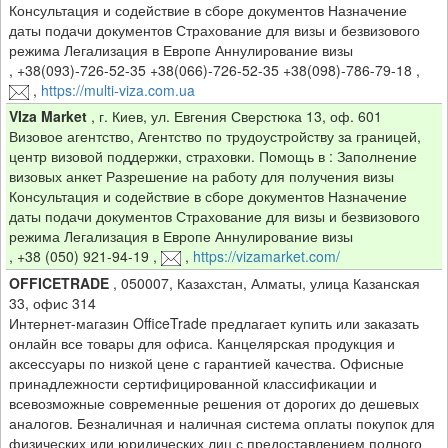
Консультация и содействие в сборе документов Назначение
даты подачи документов Страхование для визы и безвизового
режима Легализация в Европе Аннулирование визы
,
+38(093)-726-52-35 +38(066)-726-52-35 +38(098)-786-79-18
,
,
https://multi-viza.com.ua
VIza Market
,
г. Киев, ул. Евгения Сверстюка 13, оф. 601
Визовое агентство, Агентство по трудоустройству за границей,
центр визовой поддержки, страховки. Помощь в : Заполнение
визовых анкет Разрешение на работу для получения визы
Консультация и содействие в сборе документов Назначение
даты подачи документов Страхование для визы и безвизового
режима Легализация в Европе Аннулирование визы
,
+38 (050) 921-94-19
,
,
https://vizamarket.com/
OFFICETRADE
,
050007, Казахстан, Алматы, улица Казанская
33, офис 314
Интернет-магазин OfficeTrade предлагает купить или заказать
онлайн все товары для офиса. Канцелярская продукция и
аксессуары по низкой цене с гарантией качества. Офисные
принадлежности сертифицированной классификации и
всевозможные современные решения от дорогих до дешевых
аналогов. Безналичная и наличная система оплаты покупок для
физических или юридических лиц с предоставлением полного