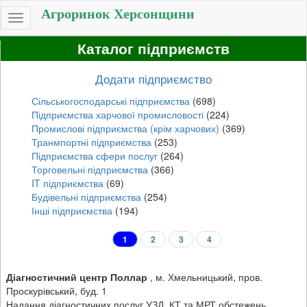
Агроринок Херсонщини
Toggle
navigation
Каталог підприємств
Додати підприємство
Сільськогосподарські підприємства
(698)
Підприємства харчової промисловості
(224)
Промислові підприємства (крім харчових)
(369)
Транмпортні підприємства
(253)
Підприємства сфери послуг
(264)
Торговельні підприємства
(366)
IT підприємства
(69)
Будівельні підприємства
(254)
Інші підприємства
(194)
1
2
3
4
Діагностичний центр Поллар
,
м. Хмельницький, пров.
Проскурівський, буд. 1
Надання діагностичних послуг УЗД, КТ та МРТ обстежень.