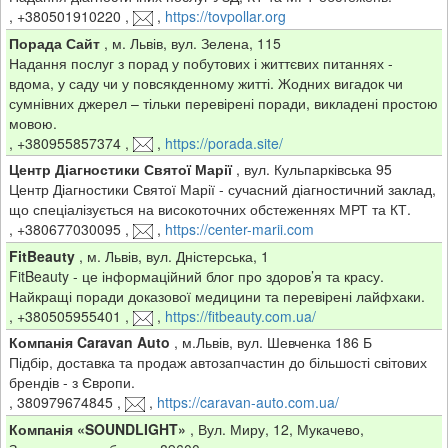
,
+380501910220
,
,
https://tovpollar.org
Порада Сайт
,
м. Львів, вул. Зелена, 115
Надання послуг з порад у побутових і життєвих питаннях -
вдома, у саду чи у повсякденному житті. Жодних вигадок чи
сумнівних джерел – тільки перевірені поради, викладені простою
мовою.
,
+380955857374
,
,
https://porada.site/
Центр Діагностики Святої Марії
,
вул. Кульпарківська 95
Центр Діагностики Святої Марії - сучасний діагностичний заклад,
що спеціалізується на високоточних обстеженнях МРТ та КТ.
,
+380677030095
,
,
https://center-marii.com
FitBeauty
,
м. Львів, вул. Дністерська, 1
FitBeauty - це інформаційний блог про здоров’я та красу.
Найкращі поради доказової медицини та перевірені лайфхаки.
,
+380505955401
,
,
https://fitbeauty.com.ua/
Компанія Caravan Auto
,
м.Львів, вул. Шевченка 186 Б
Підбір, доставка та продаж автозапчастин до більшості світових
брендів - з Європи.
,
380979674845
,
,
https://caravan-auto.com.ua/
Компанія «SOUNDLIGHT»
,
Вул. Миру, 12, Мукачево,