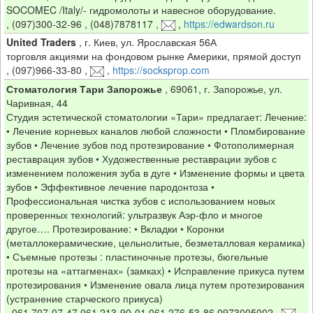
SOCOMEC /Italy/- гидромолоты и навесное оборудование.
,
(097)300-32-96 , (048)7878117
,
,
https://edwardson.ru
United Traders
,
г. Киев, ул. Ярославская 56А
торговля акциями на фондовом рынке Америки, прямой доступ
,
(097)966-33-80
,
,
https://socksprop.com
Стоматология Тари Запорожье
,
69061, г. Запорожье, ул.
Чаривная, 44
Студия эстетической стоматологии «Тари» предлагает: Лечение:
• Лечение корневых каналов любой сложности • Пломбирование
зубов • Лечение зубов под протезирование • Фотополимерная
реставрация зубов • Художественные реставрации зубов с
изменением положения зуба в дуге • Изменение формы и цвета
зубов • Эффективное лечение пародонтоза •
Профессиональная чистка зубов с использованием новых
проверенных технологий: ультразвук Аэр-фло и многое
другое…. Протезирование: • Вкладки • Коронки
(металлокерамические, цельнолитые, безметалловая керамика)
• Съемные протезы : пластиночные протезы, бюгельные
протезы на «аттагменах» (замках) • Исправление прикуса путем
протезирования • Изменение овала лица путем протезирования
(устранение старческого прикуса)
,
061 707-07-47 061 213-90-01 061 276-53-86 0973005002
,
,