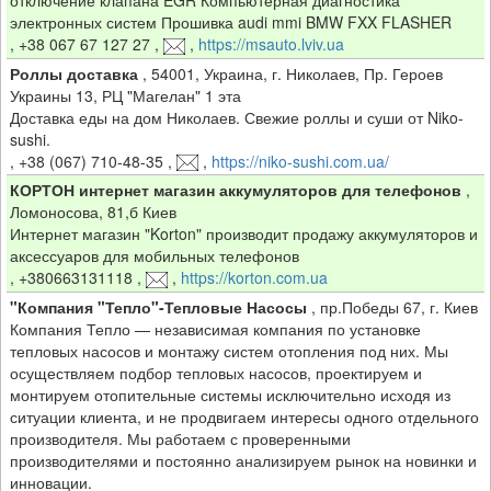
электронных систем Прошивка audi mmi BMW FXX FLASHER
,
+38 067 67 127 27
,
,
https://msauto.lviv.ua
Роллы доставка
,
54001, Украина, г. Николаев, Пр. Героев
Украины 13, РЦ "Магелан" 1 эта
Доставка еды на дом Николаев. Свежие роллы и суши от Niko-
sushi.
,
+38 (067) 710-48-35
,
,
https://niko-sushi.com.ua/
КОРТОН интернет магазин аккумуляторов для телефонов
,
Ломоносова, 81,б Киев
Интернет магазин "Korton" производит продажу аккумуляторов и
аксессуаров для мобильных телефонов
,
+380663131118
,
,
https://korton.com.ua
"Компания "Тепло"-Тепловые Насосы
,
пр.Победы 67, г. Киев
Компания Тепло — независимая компания по установке
тепловых насосов и монтажу систем отопления под них. Мы
осуществляем подбор тепловых насосов, проектируем и
монтируем отопительные системы исключительно исходя из
ситуации клиента, и не продвигаем интересы одного отдельного
производителя. Мы работаем с проверенными
производителями и постоянно анализируем рынок на новинки и
инновации.