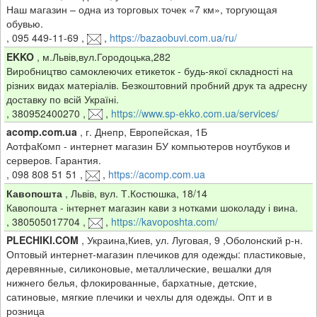
Наш магазин – одна из торговых точек «7 км», торгующая
обувью.
,
095 449-11-69
,
,
https://bazaobuvi.com.ua/ru/
EKKO
,
м.Львів,вул.Городоцька,282
Виробництво самоклеючих етикеток - будь-якої складності на
різних видах матеріалів. Безкоштовний пробний друк та адресну
доставку по всій Україні.
,
380952400270
,
,
https://www.sp-ekko.com.ua/services/
acomp.com.ua
,
г. Днепр, Европейская, 1Б
АотфаКомп - интернет магазин БУ компьютеров ноутбуков и
серверов. Гарантия.
,
098 808 51 51
,
,
https://acomp.com.ua
Кавопошта
,
Львів, вул. Т.Костюшка, 18/14
Кавопошта - інтернет магазин кави з нотками шоколаду і вина.
,
380505017704
,
,
https://kavoposhta.com/
PLECHIKI.COM
,
Украина,Киев, ул. Луговая, 9 ,Оболонский р-н.
Оптовый интернет-магазин плечиков для одежды: пластиковые,
деревянные, силиконовые, металлические, вешалки для
нижнего белья, флокированные, бархатные, детские,
сатиновые, мягкие плечики и чехлы для одежды. Опт и в
розница