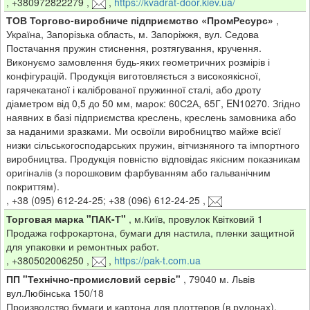
,
+380972822279
,
,
https://kvadrat-door.kiev.ua/
ТОВ Торгово-виробниче підприємство «ПромРесурс»
,
Україна, Запорізька область, м. Запоріжжя, вул. Седова
Постачання пружин стиснення, розтягування, кручення.
Виконуємо замовлення будь-яких геометричних розмірів і
конфігурацій. Продукція виготовляється з високоякісної,
гарячекатаної і каліброваної пружинної сталі, або дроту
діаметром від 0,5 до 50 мм, марок: 60С2А, 65Г, EN10270. Згідно
наявних в базі підприємства креслень, креслень замовника або
за наданими зразками. Ми освоїли виробництво майже всієї
низки сільськогосподарських пружин, вітчизняного та імпортного
виробництва. Продукція повністю відповідає якісним показникам
оригіналів (з порошковим фарбуванням або гальванічним
покриттям).
,
+38 (095) 612-24-25; +38 (096) 612-24-25
,
Торговая марка "ПАК-Т"
,
м.Київ, провулок Квітковий 1
Продажа гофрокартона, бумаги для настила, пленки защитной
для упаковки и ремонтных работ.
,
+380502006250
,
,
https://pak-t.com.ua
ПП "Технічно-промисловий сервіс"
,
79040 м. Львів
вул.Любінська 150/18
Производство бумаги и картона для плоттеров (в рулонах),