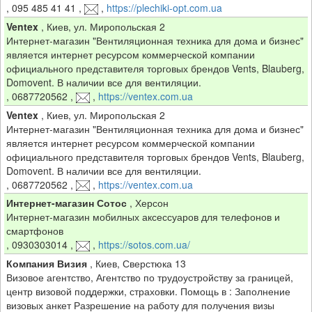
,
095 485 41 41
,
,
https://plechiki-opt.com.ua
Ventex
,
Киев, ул. Миропольская 2
Интернет-магазин "Вентиляционная техника для дома и бизнес"
является интернет ресурсом коммерческой компании
официального представителя торговых брендов Vents, Blauberg,
Domovent. В наличии все для вентиляции.
,
0687720562
,
,
https://ventex.com.ua
Ventex
,
Киев, ул. Миропольская 2
Интернет-магазин "Вентиляционная техника для дома и бизнес"
является интернет ресурсом коммерческой компании
официального представителя торговых брендов Vents, Blauberg,
Domovent. В наличии все для вентиляции.
,
0687720562
,
,
https://ventex.com.ua
Интернет-магазин Сотос
,
Херсон
Интернет-магазин мобилных аксессуаров для телефонов и
смартфонов
,
0930303014
,
,
https://sotos.com.ua/
Компания Визия
,
Киев, Сверстюка 13
Визовое агентство, Агентство по трудоустройству за границей,
центр визовой поддержки, страховки. Помощь в : Заполнение
визовых анкет Разрешение на работу для получения визы