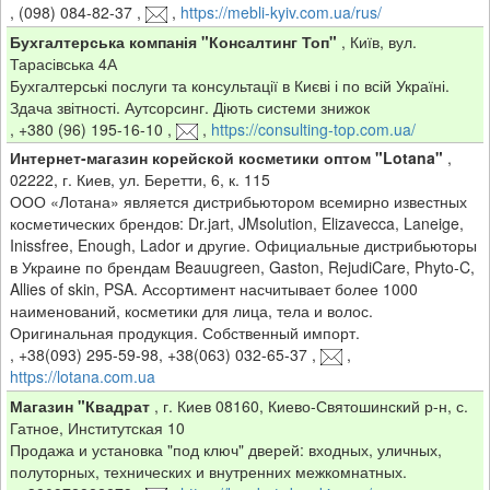
,
(098) 084-82-37
,
,
https://mebli-kyiv.com.ua/rus/
Бухгалтерська компанія "Консалтинг Топ"
,
Київ, вул.
Тарасівська 4А
Бухгалтерські послуги та консультації в Києві і по всій Україні.
Здача звітності. Аутсорсинг. Діють системи знижок
,
+380 (96) 195-16-10
,
,
https://consulting-top.com.ua/
Интернет-магазин корейской косметики оптом "Lotana"
,
02222, г. Киев, ул. Беретти, 6, к. 115
ООО «Лотана» является дистрибьютором всемирно известных
косметических брендов: Dr.jart, JMsolution, Elizavecca, Laneige,
Inissfree, Enough, Lador и другие. Официальные дистрибьюторы
в Украине по брендам Beauugreen, Gaston, RejudiCare, Phyto-C,
Allies of skin, PSA. Ассортимент насчитывает более 1000
наименований, косметики для лица, тела и волос.
Оригинальная продукция. Собственный импорт.
,
+38(093) 295-59-98, +38(063) 032-65-37
,
,
https://lotana.com.ua
Магазин "Квадрат
,
г. Киев 08160, Киево-Святошинский р-н, с.
Гатное, Институтская 10
Продажа и установка "под ключ" дверей: входных, уличных,
полуторных, технических и внутренних межкомнатных.