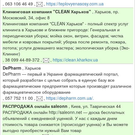
,
063 106 46 49
,
,
https://teplovyenasosy.com.ua
Клининговая компания "CLEAN Харьков"
,
Харьков, пр.
Московский, 34, офис 8
Клининговая компания "CLEAN Харьков" - полный спектр услуг
клининга в Харькове и ближнем пригороде: Генеральная и
периодическая уборка; мойка окон, витрин, фасадов; чистка
мебели и ковровых покрытий; уборка после ремонта, пожара,
потопа; услуги домашнего мастера; экологическая уборка (Эко-
Клининг)
,
38 099 44-89-372
,
,
https://clean.kharkov.ua
DePharm
,
Харьков
DePharm — первый в Украине фармацевтический портал,
который разработан с целью собрать в единую базу все
фармацевтические предприятия которые производят различное
фармацевтическое оборудование
,
057 752 11 00
,
,
https://depharm.com.ua/.
РАСПРОДАЖА онлайн saleonn
,
Киев, ул. Таврическая 44
РАСПРОДАЖА онлайн http://saleonn.net — доска бесплатных
объявлений с ежедневной уценкой. У нас с каждым днем
стоимость товара снижается (происходит уценка) и Вы можете
выгодно приобрести нужный Вам товар