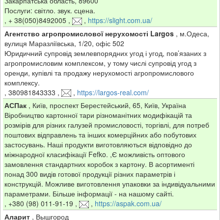
Закарпатська область, 89600
Послуги: світло. звук. сцена.
,
+ 38(050)8492005
,
,
https://slight.com.ua/
Агентство агропромислової нерухомості Largos
,
м.Одеса,
вулиця Маразліївська, 1/20, офіс 502
Юридичний супровід землевпорядних угод і угод, пов’язаних з
агропромисловим комплексом, у тому числі супровід угод з
оренди, купівлі та продажу нерухомості агропромислового
комплексу.
,
380981843333
,
,
https://largos-real.com/
АСПак
,
Київ, проспект Берестейський, 65, Київ, Україна
Віробництво картонної тари різноманітних модифікацій та
розмірів для різних галузей промисловості, торгівлі, для потреб
поштових відправлень та інших комерційних або побутових
застосувань. Наші продукти виготовляються відповідно до
міжнародної класифікації Fefko. ,Є можливість оптового
замовлення стандартних коробок з картону. В асортименті
понад 300 видів готової продукції різних параметрів і
конструкцій. Можливе виготовлення упаковки за індивідуальними
параметрами. Більше інформації - на нашому сайті.
,
+380 (98) 011-91-19
,
,
https://aspak.com.ua/
Аларит
,
Вышгород