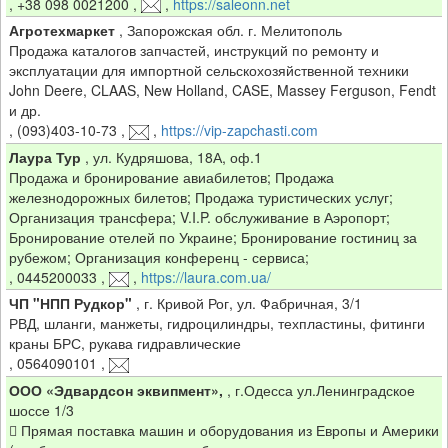
,
+38 098 0021200
,
,
https://saleonn.net
Агротехмаркет
,
Запорожская обл. г. Мелитополь
Продажа каталогов запчастей, инструкций по ремонту и
эксплуатации для импортной сельскохозяйственной техники
John Deere, CLAAS, New Holland, CASE, Massey Ferguson, Fendt
и др.
,
(093)403-10-73
,
,
https://vip-zapchasti.com
Лаура Тур
,
ул. Кудряшова, 18А, оф.1
Продажа и бронирование авиабилетов; Продажа
железнодорожных билетов; Продажа туристических услуг;
Организация трансфера; V.I.P. обслуживание в Аэропорт;
Бронирование отелей по Украине; Бронирование гостиниц за
рубежом; Организация конференц - сервиса;
,
0445200033
,
,
https://laura.com.ua/
ЧП "НПП Рудкор"
,
г. Кривой Рог, ул. Фабричная, 3/1
РВД, шланги, манжеты, гидроцилиндры, техпластины, фитинги
краны БРС, рукава гидравлические
,
0564090101
,
ООО «Эдвардсон эквипмент»,
,
г.Одесса ул.Ленинградское
шоссе 1/3
 Прямая поставка машин и оборудования из Европы и Америки