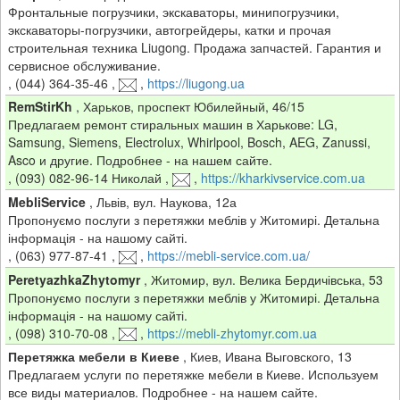
Фронтальные погрузчики, экскаваторы, минипогрузчики,
экскаваторы-погрузчики, автогрейдеры, катки и прочая
строительная техника Liugong. Продажа запчастей. Гарантия и
сервисное обслуживание.
,
(044) 364-35-46
,
,
https://liugong.ua
RemStirKh
,
Харьков, проспект Юбилейный, 46/15
Предлагаем ремонт стиральных машин в Харькове: LG,
Samsung, Siemens, Electrolux, Whirlpool, Bosch, AEG, Zanussi,
Asco и другие. Подробнее - на нашем сайте.
,
(093) 082-96-14 Николай
,
,
https://kharkivservice.com.ua
MebliService
,
Львів, вул. Наукова, 12а
Пропонуємо послуги з перетяжки меблів у Житомирі. Детальна
інформація - на нашому сайті.
,
(063) 977-87-41
,
,
https://mebli-service.com.ua/
PeretyazhkaZhytomyr
,
Житомир, вул. Велика Бердичівська, 53
Пропонуємо послуги з перетяжки меблів у Житомирі. Детальна
інформація - на нашому сайті.
,
(098) 310-70-08
,
,
https://mebli-zhytomyr.com.ua
Перетяжка мебели в Киеве
,
Киев, Ивана Выговского, 13
Предлагаем услуги по перетяжке мебели в Киеве. Используем
все виды материалов. Подробнее - на нашем сайте.