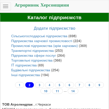
Агроринок Херсонщини
Toggle
navigation
Каталог підприємств
Додати підприємство
Сільськогосподарські підприємства
(698)
Підприємства харчової промисловості
(224)
Промислові підприємства (крім харчових)
(369)
Транмпортні підприємства
(253)
Підприємства сфери послуг
(264)
Торговельні підприємства
(366)
IT підприємства
(69)
Будівельні підприємства
(254)
Інші підприємства
(194)
1
2
3
4
5
6
7
8
9
...
10
11
14
ТОВ Агролендпак
,
г.Черкаси