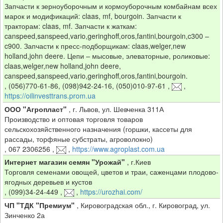
Запчасти к зерноуборочным и кормоуборочным комбайнам всех
марок и модификаций: claas, mf, bourgoin. Запчасти к
тракторам: claas, mf. Запчасти к жаткам:
canspeed,sanspeed,vario,geringhoff,oros,fantini,bourgoin,c300 –
c900. Запчасти к пресс-подборщикам: claas,welger,new
holland,john deere. Цепи – мысовые, элеваторные, роликовые:
claas,welger,new holland,john deere,
canspeed,sanspeed,vario,geringhoff,oros,fantini,bourgoin.
,
(056)770-61-86, (098)942-24-16, (050)010-97-61
,
,
https://oilinvesttrans.prom.ua
ООО "Агропласт"
,
г. Львов, ул. Шевченка 311А
Производство и оптовая торговля товаров
сельскохозяйственного назначения (горшки, кассеты для
рассады, торфяные субстраты, агроволокно)
,
067 2306256
,
,
https://www.agroplast.com.ua
Интернет магазин семян "Урожай"
,
г.Киев
Торговля семенами овощей, цветов и траи, саженцами плодово-
ягодных деревьев и кустов
,
(099)34-24-449
,
,
https://urozhai.com/
ЧП "ТДК "Премиум"
,
Кировоградская обл., г. Кировоград, ул.
Зинченко 2а