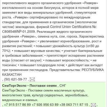
перспективного жидкого органического удобрения «Риверм»
изготовленного на основе биогумуса, которое в полной мере
заменяет все виды минеральных удобрений, стимуляторов
роста. «Риверм» сертифицировано по международным
стандартам, для применения в органическом (экологически
чистом) земледелии, фирмой Control Union Certifications №:
С808548INP-01.2009. Реализация жидкого органического
удобрения «Риверм», семена нута, сои, гороха. Характеристика
удобрения «Риверм»: • увеличивает корнеобразование, рост и
развитие растений; • повышает урожайность культур (от30 до
70%); • повышает вкусовые качества; • угнетает бактериальные
и грибковые заболевания; • препятствует испарению растением
воды (спасает от засухи); • повышает морозостойкость; • не
токсичен; • повышает плодородие почв; • действует как антидот
при применении пестицидов. Представительства: РЕСПУБЛИКА
КАЗАХСТАН
,
(50) 621-59-77
,
СемТоргЭкспо - Поставки семян
,
СНГ
СемТоргЭкспо - Поставки семян масличных культур,
многолетних трав, культур сидератных, зернобобовых,
медоносных и озимых.
,
+7 915 517 86 89 +7 926 956 63 89 +38 063 711 87 15
,
,