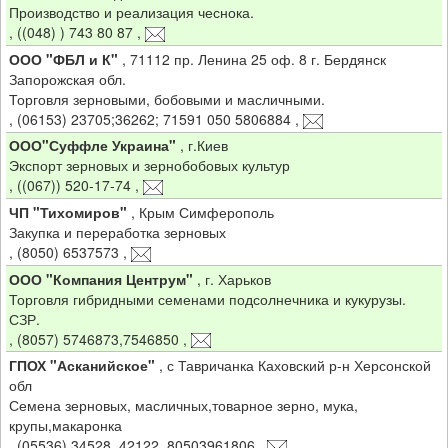
Производство и реализация чеснока.
,
((048) ) 743 80 87
,
ООО "ФБЛ и К"
,
71112 пр. Ленина 25 оф. 8 г. Бердянск
Запорожская обл.
Торговля зерновыми, бобовыми и масличными.
,
(06153) 23705;36262; 71591 050 5806884
,
ООО"Суффле Украина"
,
г.Киев
Экспорт зерновых и зернобобовых культур
,
((067)) 520-17-74
,
ЧП "Тихомиров"
,
Крым Симферополь
Закупка и переработка зерновых
,
(8050) 6537573
,
ООО "Компания Центрум"
,
г. Харьков
Торговля гибридными семенами подсолнечника и кукурузы.
СЗР.
,
(8057) 5746873,7546850
,
ГПОХ "Асканийское"
,
с Тавричанка Каховский р-н Херсонской
обл
Семена зерновых, масличных,товарное зерно, мука,
крупы,макаронка
,
(05536) 34528, 42122, 80503961806
,