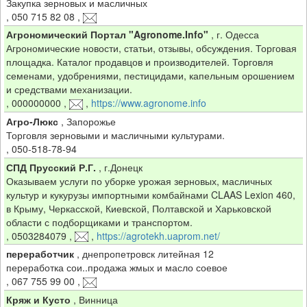
Закупка зерновых и масличных
,
050 715 82 08
,
Агрономический Портал "Agronome.Info"
,
г. Одесса
Агрономические новости, статьи, отзывы, обсуждения. Торговая
площадка. Каталог продавцов и производителей. Торговля
семенами, удобрениями, пестицидами, капельным орошением
и средствами механизации.
,
000000000
,
,
https://www.agronome.info
Агро-Люкс
,
Запорожье
Торговля зерновыми и масличными культурами.
,
050-518-78-94
СПД Прусский Р.Г.
,
г.Донецк
Оказываем услуги по уборке урожая зерновых, масличных
культур и кукурузы импортными комбайнами CLAAS Lexion 460,
в Крыму, Черкасской, Киевской, Полтавской и Харьковской
области с подборщиками и транспортом.
,
0503284079
,
,
https://agrotekh.uaprom.net/
переработчик
,
днепропетровск литейная 12
переработка сои..продажа жмых и масло соевое
,
067 755 99 00
,
Кряж и Кусто
,
Винница