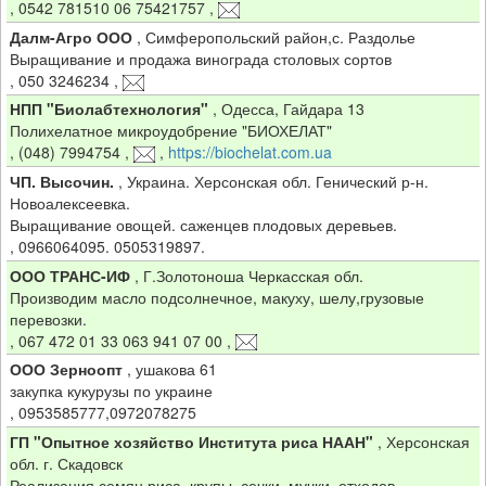
,
0542 781510 06 75421757
,
Далм-Агро ООО
,
Симферопольский район,с. Раздолье
Выращивание и продажа винограда столовых сортов
,
050 3246234
,
НПП "Биолабтехнология"
,
Одесса, Гайдара 13
Полихелатное микроудобрение "БИОХЕЛАТ"
,
(048) 7994754
,
,
https://biochelat.com.ua
ЧП. Высочин.
,
Украина. Херсонская обл. Генический р-н.
Новоалексеевка.
Выращивание овощей. саженцев плодовых деревьев.
,
0966064095. 0505319897.
ООО ТРАНС-ИФ
,
Г.Золотоноша Черкасская обл.
Производим масло подсолнечное, макуху, шелу,грузовые
перевозки.
,
067 472 01 33 063 941 07 00
,
ООО Зерноопт
,
ушакова 61
закупка кукурузы по украине
,
0953585777,0972078275
ГП "Опытное хозяйство Института риса НААН"
,
Херсонская
обл. г. Скадовск
Реализация семян риса, крупы, сечки, мучки, отходов