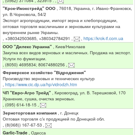
,
(0562) 371084 , 323915 .
,
"Крок-Имэкстрейд" ООО
,
76018, Украина, г. Ивано-Франковск,
ул. В.Чорновола, 54/2
Экспорт агропродукции, импорт зерна и хлебопродукции,
оптовая торговля масличными и зерновыми культурами на
внутреннем рынке Украины.
,
+380342503685, +380342784291
,
,
https://krok-if.com.ua
ООО "Дилекс Украина"
,
Киев/Николаев
Закупка всех видов зерновых и масличных. Продажа на экспорт.
Услуги по фумигации.
,
(8050) 4695834; 80674880256
,
Фермерское хозяйство "Відродження"
Производство зерновых и технических культур
,
https://www.cic.dp.ua/hp/vidrodzh.htm
ЧП "Евро-Агро Трейд"
,
Кировоград, ул. В. Терешковой, 170
Хранение, сушка, очистка зерновых.
,
(095) 614-18-15
,
Зерноторговая компания
,
г. Донецк
Оптовая торговля с/х продукцией по Донецкой обл.
,
(8(068)) 167-67-53
,
Garlic-Trade
,
Одесса