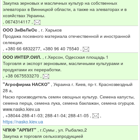
Закупка зерновых и масличных культур на собственных
элеваторах в Винницкой области, а также на элеваторах и в
хозяйствах Украины.
,
0674314117
,
ООО ЗиВеЛеОс
,
г. Харьков
Продажа посевного материала отечественной и иностранной
селекции.
,
+380 66 6832277, +380 96 40 75540
,
ООО ИНТЕР.ОИЛ.
,
г.Херсон, Одесская площадь 1
Торговля и экспорт зерновыми, масличными культурами и
продуктами их переработки.
,
+38 0675533270
,
"Агрофирма НАСКО"
,
Украина г. Киев, пр-т. Краснозвездный
28 а,
Наско производитель семян овощных культур. Семена капусты,
семена перца, семена лука, семена баклажан, семена огурцов.
www.nasko.kiev.ua
,
+38044-288-41-03; 288-41-04; 288-41-05
,
,
https://nasko.kiev.ua
ЧПКФ "АРПИТ"
,
г.Сумы , ул. Рыбалко,2
Закупка и торговля сельхозпродукцией