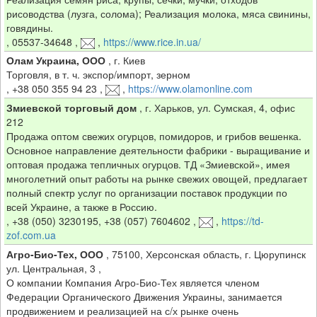
рисоводства (лузга, солома); Реализация молока, мяса свинины,
говядины.
,
05537-34648
,
,
https://www.rice.in.ua/
Олам Украина, ООО
,
г. Киев
Торговля, в т. ч. экспор/импорт, зерном
,
+38 050 355 94 23
,
,
https://www.olamonline.com
Змиевской торговый дом
,
г. Харьков, ул. Сумская, 4, офис
212
Продажа оптом свежих огурцов, помидоров, и грибов вешенка.
Основное направление деятельности фабрики - выращивание и
оптовая продажа тепличных огурцов. ТД «Змиевской», имея
многолетний опыт работы на рынке свежих овощей, предлагает
полный спектр услуг по организации поставок продукции по
всей Украине, а также в Россию.
,
+38 (050) 3230195, +38 (057) 7604602
,
,
https://td-
zof.com.ua
Агро-Био-Тех, ООО
,
75100, Херсонская область, г. Цюрупинск
ул. Центральная, 3 ,
О компании Компания Агро-Био-Тех является членом
Федерации Органического Движения Украины, занимается
продвижением и реализацией на с/х рынке очень