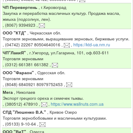
ЧП Перевертень
,
г.Кировоград
Закупка и переработка масличных культур. Продажа масла,
жмыха (подсолнух, лен).
,
(8067) 9394923
,
ООО "КТД"
,
Черкасская обл.
Торговля зерновыми, выращивание зерновых, биржевые услуги.
,
(04742) 22267 80504640016
,
,
https://ktd-ua.nm.ru
ЧП"ЛакиЯ"
,
г.Ужгород, ул.Гагарина, 101, оф.603-611
Торговля зерновыми
,
(0312) 661381 661382
,
ООО "Фараон"
,
Одесская обл.
Торговля зерновыми
,
(8048) 6840921 80979752453
,
Мега
,
Николаев
Экспорт грецкого ореха и семечек тыквы.
,
(380512) 478910
,
,
https://www.wallnuts.com.ua
СПД "Люшенко В.А."
,
Кривое Озеро
Торговля зернобобовыми и масличными культурами.
,
(05133) 9-10-64
,
ООО "ВиТ"
,
Одесса