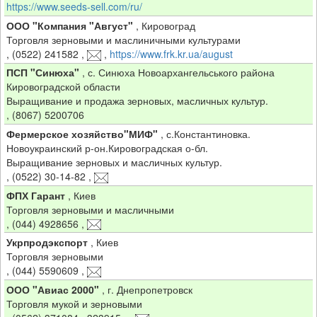
https://www.seeds-sell.com/ru/
ООО "Компания "Август"
,
Кировоград
Торговля зерновыми и маслиничными культурами
,
(0522) 241582
,
,
https://www.frk.kr.ua/august
ПСП "Синюха"
,
с. Синюха Новоархангельського района
Кировоградской области
Выращивание и продажа зерновых, масличных культур.
,
(8067) 5200706
Фермерское хозяйство"МИФ"
,
с.Константиновка.
Новоукраинский р-он.Кировоградская о-бл.
Выращивание зерновых и масличных культур.
,
(0522) 30-14-82
,
ФПХ Гарант
,
Киев
Торговля зерновыми и масличными
,
(044) 4928656
,
Укрпродэкспорт
,
Киев
Торговля зерновыми
,
(044) 5590609
,
ООО "Авиас 2000"
,
г. Днепропетровск
Торговля мукой и зерновыми