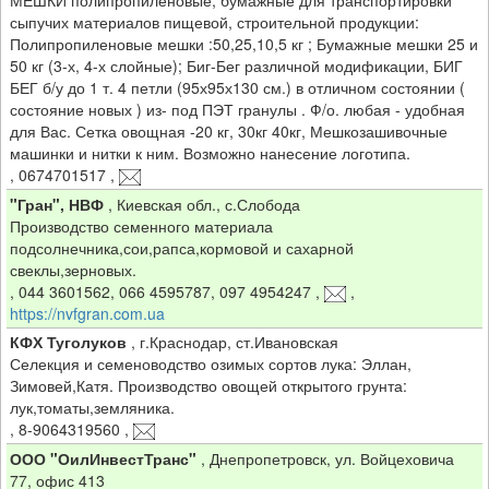
МЕШКИ полипропиленовые, бумажные для транспортировки
сыпучих материалов пищевой, строительной продукции:
Полипропиленовые мешки :50,25,10,5 кг ; Бумажные мешки 25 и
50 кг (3-х, 4-х слойные); Биг-Бег различной модификации, БИГ
БЕГ б/у до 1 т. 4 петли (95х95х130 см.) в отличном состоянии (
состояние новых ) из- под ПЭТ гранулы . Ф/о. любая - удобная
для Вас. Сетка овощная -20 кг, 30кг 40кг, Мешкозашивочные
машинки и нитки к ним. Возможно нанесение логотипа.
,
0674701517
,
"Гран", НВФ
,
Киевская обл., с.Слобода
Производство семенного материала
подсолнечника,сои,рапса,кормовой и сахарной
свеклы,зерновых.
,
044 3601562, 066 4595787, 097 4954247
,
,
https://nvfgran.com.ua
КФХ Туголуков
,
г.Краснодар, ст.Ивановская
Селекция и семеноводство озимых сортов лука: Эллан,
Зимовей,Катя. Производство овощей открытого грунта:
лук,томаты,земляника.
,
8-9064319560
,
ООО "ОилИнвестТранс"
,
Днепропетровск, ул. Войцеховича
77, офис 413