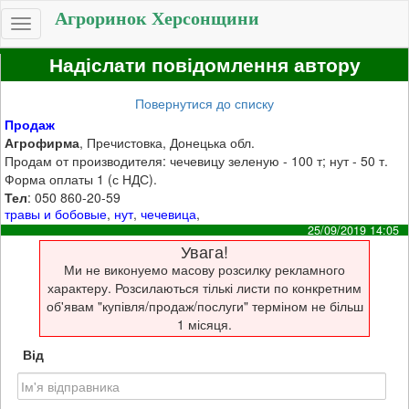
Агроринок Херсонщини
Toggle
navigation
Надіслати повідомлення автору
Повернутися до списку
Продаж
Агрофирма
, Пречистовка, Донецька обл.
Продам от производителя: чечевицу зеленую - 100 т; нут - 50 т.
Форма оплаты 1 (с НДС).
Тел
: 050 860-20-59
травы и бобовые
,
нут
,
чечевица
,
25/09/2019 14:05
Увага!
Ми не виконуемо масову розсилку рекламного
характеру. Розсилаються тількі листи по конкретним
об'явам "купівля/продаж/послуги" терміном не більш
1 місяця.
Від