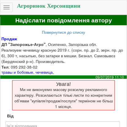
Агроринок Херсонщини
Toggle
navigation
Надіслати повідомлення автору
Повернутися до списку
Продаж
ДП "Запорожье-Агро"
, Осипенко, Запорізька обл.
Реализуем чечевицу красную 2019 г. (сорн. пр. до 2, зерн. пр. до
6), 300 т, насыпью, без затарки в мешки. Безнал. Самовывоз
(Бердянский р-н). Производитель.
Тел
: 095 292-38-02
травы и бобовые
,
чечевица
,
09/07/2019 11:10
Увага!
Ми не виконуемо масову розсилку рекламного
характеру. Розсилаються тількі листи по конкретним
об'явам "купівля/продаж/послуги" терміном не більш
1 місяця.
Від