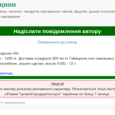
щини
них, насіння, продуктів харчування, овочів, фруктів, дошка оголоше
 харчування
Надіслати повідомлення автору
Повернутися до списку
радська обл
 - 1200 кг. Доставка в радиусе 200 км от Гайворона или самовывоз
опейная, анализ сделан, масло 0,65) - 12 т.
торопша
,
Увага!
о масову розсилку рекламного характеру. Розсилаються тількі лист
об'явам "купівля/продаж/послуги" терміном не більш 1 місяця.