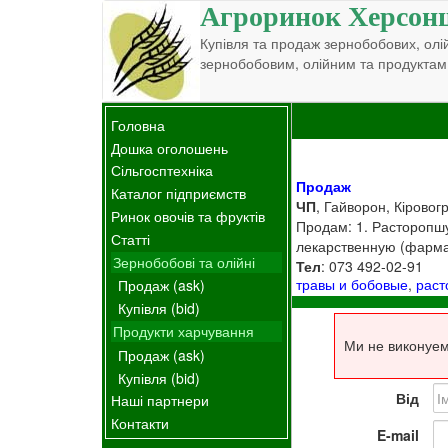
Агроринок Херсон
Купівля та продаж зернобобових, олій
зернобобовим, олійним та продуктам
Головна
Дошка оголошень
Сільгосптехніка
Продаж
Каталог підприємств
ЧП
, Гайворон, Кіровог
Ринок овочів та фруктів
Продам: 1. Расторопшу
Статті
лекарственную (фармак
Зернобобові та олійні
Тел
: 073 492-02-91
травы и бобовые
,
рас
Продаж (ask)
Купівля (bid)
Продукти харчування
Ми не виконуем
Продаж (ask)
Купівля (bid)
Від
Наші партнери
Контакти
E-mail