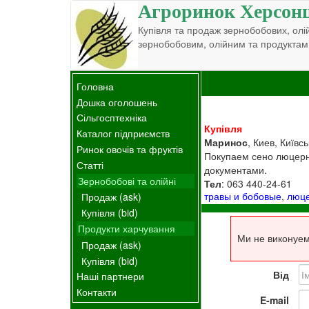
Агроринок Херсон
Купівля та продаж зернобобових, олій
зернобобовим, олійним та продуктам
Головна
Дошка оголошень
Сільгосптехніка
Купівля
Каталог підприємств
Маринос
, Киев, Київсь
Ринок овочів та фруктів
Покупаем сено люцерны 
Статті
документами.
Зернобобові та олійні
Тел
: 063 440-24-61
травы и бобовые
,
люц
Продаж (ask)
Купівля (bid)
Продукти харчування
Ми не виконуем
Продаж (ask)
Купівля (bid)
Від
Наші партнери
Контакти
E-mail