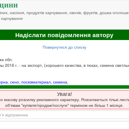
щини
них, насіння, продуктів харчування, овочів, фруктів, дошка оголоше
 харчування
Надіслати повідомлення автору
Повернутися до списку
ка обл.
2016 г. - на экспорт, (хорошего качества, в тюках, семена светлые)
ерна
,
сено
,
посевматериал
,
семена
,
Увага!
о масову розсилку рекламного характеру. Розсилаються тількі лист
об'явам "купівля/продаж/послуги" терміном не більш 1 місяця.