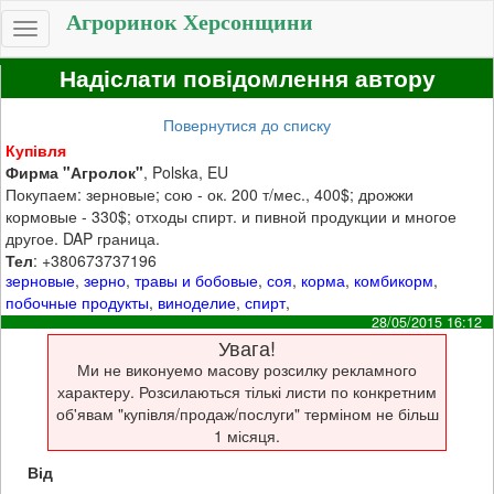
Агроринок Херсонщини
Toggle
navigation
Надіслати повідомлення автору
Повернутися до списку
Купівля
Фирма "Агролок"
, Polska, EU
Покупаем: зерновые; сою - ок. 200 т/мес., 400$; дрожжи
кормовые - 330$; отходы спирт. и пивной продукции и многое
другое. DAP граница.
Тел
: +380673737196
зерновые
,
зерно
,
травы и бобовые
,
соя
,
корма
,
комбикорм
,
побочные продукты
,
виноделие
,
спирт
,
28/05/2015 16:12
Увага!
Ми не виконуемо масову розсилку рекламного
характеру. Розсилаються тількі листи по конкретним
об'явам "купівля/продаж/послуги" терміном не більш
1 місяця.
Від