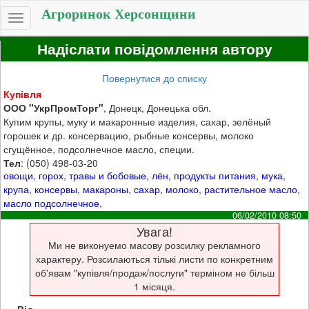
Агроринок Херсонщини
Toggle
navigation
Надіслати повідомлення автору
Повернутися до списку
Купівля
ООО "УкрПромТорг"
, Донецк, Донецька обл.
Купим крупы, муку и макаронные изделия, сахар, зелёный
горошек и др. консервацию, рыбные консервы, молоко
сгущённое, подсолнечное масло, специи.
Тел
: (050) 498-03-20
овощи
,
горох
,
травы и бобовые
,
лён
,
продукты питания
,
мука
,
крупа
,
консервы
,
макароны
,
сахар
,
молоко
,
растительное масло
,
масло подсолнечное
,
06/02/2010 08:50
Увага!
Ми не виконуемо масову розсилку рекламного
характеру. Розсилаються тількі листи по конкретним
об'явам "купівля/продаж/послуги" терміном не більш
1 місяця.