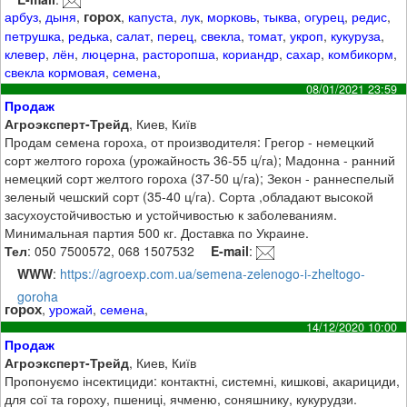
горох
арбуз
,
дыня
,
,
капуста
,
лук
,
морковь
,
тыква
,
огурец
,
редис
,
петрушка
,
редька
,
салат
,
перец
,
свекла
,
томат
,
укроп
,
кукуруза
,
клевер
,
лён
,
люцерна
,
расторопша
,
кориандр
,
сахар
,
комбикорм
,
свекла кормовая
,
семена
,
08/01/2021 23:59
Продаж
Агроэксперт-Трейд
, Киев, Київ
Продам семена гороха, от производителя: Грегор - немецкий
сорт желтого гороха (урожайность 36-55 ц/га); Мадонна - ранний
немецкий сорт желтого гороха (37-50 ц/га); Зекон - раннеспелый
зеленый чешский сорт (35-40 ц/га). Сорта ,обладают высокой
засухоустойчивостью и устойчивостью к заболеваниям.
Минимальная партия 500 кг. Доставка по Украине.
Тел
: 050 7500572, 068 1507532
E-mail
:
WWW
:
https://agroexp.com.ua/semena-zelenogo-i-zheltogo-
goroha
горох
,
урожай
,
семена
,
14/12/2020 10:00
Продаж
Агроэксперт-Трейд
, Киев, Київ
Пропонуємо інсектициди: контактні, системні, кишкові, акарициди,
для сої та гороху, пшениці, ячменю, соняшнику, кукурудзи.