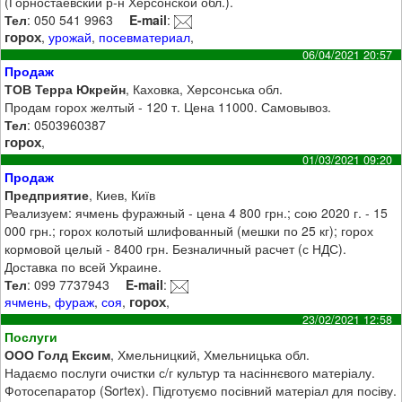
(Горностаевский р-н Херсонской обл.).
Тел
: 050 541 9963
E-mail
:
горох
,
урожай
,
посевматериал
,
06/04/2021 20:57
Продаж
ТОВ Терра Юкрейн
, Каховка, Херсонська обл.
Продам горох желтый - 120 т. Цена 11000. Самовывоз.
Тел
: 0503960387
горох
,
01/03/2021 09:20
Продаж
Предприятие
, Киев, Київ
Реализуем: ячмень фуражный - цена 4 800 грн.; сою 2020 г. - 15
000 грн.; горох колотый шлифованный (мешки по 25 кг); горох
кормовой целый - 8400 грн. Безналичный расчет (с НДС).
Доставка по всей Украине.
Тел
: 099 7737943
E-mail
:
горох
ячмень
,
фураж
,
соя
,
,
23/02/2021 12:58
Послуги
ООО Голд Ексим
, Хмельницкий, Хмельницька обл.
Надаємо послуги очистки с/г культур та насіннєвого матеріалу.
Фотосепаратор (Sortex). Підготуємо посівний матеріал для посіву.