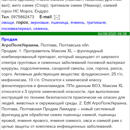
вал); жито озиме (Стоір); тритикале озиме (Ніканор), озимий
горох НС Мороз, Ендуро
Тел
: 0975862473
E-mail
:
горох
овощи
,
,
зерновые
,
пшеница
,
ячмень
,
тритикале
,
посевматериал
,
семена
,
04/08/2020 09:36
Продаж
АгроПолеУкраина
, Полтава, Полтавська обл.
Продам: 1. Протравитель Максим XL – фунгицидный
комбинированный препарат, который защищает от широкого
спектра грунтовых и семенных заболеваний посевной материал
кукурузы, подсолнечника, сахарной свеклы, сои, гороха, рапса,
сорго. Активные действующие вещества: флудиоксонил, 25 г/л,
мефеноксам, 10 г/л. Относится к химической классу
фенилпирролов и фениламидов. ППо данным ВОЗ, Максим XL
относится к 3 группе химической опасности, при выполнении
инструкций по технике безопасности практически не опасен для
людей, животных и окружающей среды. 2. Edit АгроПолеУкраина.
Полтава, Полтавская Продам Ламадор – новый системный
фунгицид для обработки семян пшеницы озимой, пшеницы
яровой, ячменя ярового, ячменя озимого, овса и озимой ржи с
целью защиты от комплекса инфекционных заболеваний,