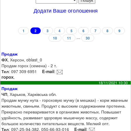
Додати Ваше оголошення
1
2
3
4
5
6
7
8
9
...
10
11
30
Продаж
ФХ
, Херсон, oblast_0
Продам горох (семена) - 2 т.
Тел
: 097 309 6951
E-mail
:
горох
,
18/11/2021 10:30
Продаж
ЧП
, Харьков, Харківська обл.
Продам мучку нута - гороховую мучку (в мешках) - корм жвачным
животным, свиньям. Продукт с высоким содержанием протеина.
Прекрасно переваривается в организме животных. Повышает
удойность, развивает здоровую мышечную массу, содержит
большое количество питательных веществ. Мелкий опт.
Тел
: 097-25-94-382, 050-66-93-016
E-mail
: