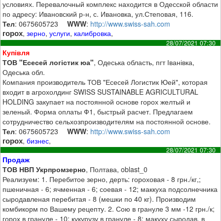
условиях. Перевалочный комплекс находится в Одесской области
по адресу: Ивановский р-н, с. Ивановка, ул.Степовая, 116.
Тел
: 0675605723
WWW
:
http://www.swiss-sah.com
горох
,
зерно
,
услуги
,
калибровка
,
28/07/2021 07:30
Купівля
ТОВ "Есесей логістик юа"
, Одеська область, пгт Іванівка,
Одеська обл.
Компания производитель ТОВ "Есесей Логистик Юей", которая
входит в агрохолдинг SWISS SUSTAINABLE AGRICULTURAL
HOLDING закупает на постоянной основе горох желтый и
зеленый. Форма оплаты Ф1, быстрый расчет. Предлагаем
сотрудничество сельхозпроизводителям на постоянной основе.
Тел
: 0675605723
WWW
:
http://www.swiss-sah.com
горох
,
бизнес
,
28/07/2021 07:30
Продаж
ТОВ НВП Укрпромзерно
, Полтава, oblast_0
Реализуем: 1. Перебитое зерно, дерть: гороховая - 8 грн./кг,;
пшеничная - 6; ячменная - 6; соевая - 12; маккуха подсолнечника
сыродавленая перебитая - 8 (мешки по 40 кг). Производим
комбикорм по Вашему рецепту. 2. Сою в грануле 3 мм -12 грн./к;
горох в грануле - 10; кукурузу в грануле - 8; макуху сыродав. в