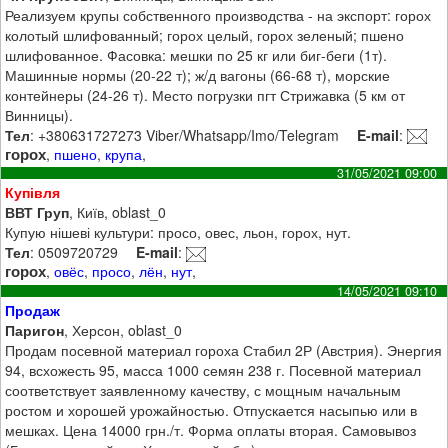
Реализуем крупы собственного производства - на экспорт: горох
колотый шлифованный; горох целый, горох зеленый; пшено
шлифованное. Фасовка: мешки по 25 кг или биг-беги (1т).
Машинные нормы (20-22 т); ж/д вагоны (66-68 т), морские
контейнеры (24-26 т). Место погрузки пгт Стрижавка (5 км от
Винницы).
Тел
: +380631727273 Viber/Whatsapp/Imo/Telegram
E-mail
:
горох
,
пшено
,
крупа
,
31/05/2021 09:00
Купівля
ВВТ Груп
, Київ, oblast_0
Купую нішеві культури: просо, овес, льон, горох, нут.
Тел
: 0509720729
E-mail
:
горох
,
овёс
,
просо
,
лён
,
нут
,
14/05/2021 09:10
Продаж
Паригон
, Херсон, oblast_0
Продам посевной материал гороха Стабил 2Р (Австрия). Энергия
94, всхожесть 95, масса 1000 семян 238 г. Посевной материал
соответствует заявленному качеству, с мощным начальным
ростом и хорошей урожайностью. Отпускается насыпью или в
мешках. Цена 14000 грн./т. Форма оплаты вторая. Самовывоз