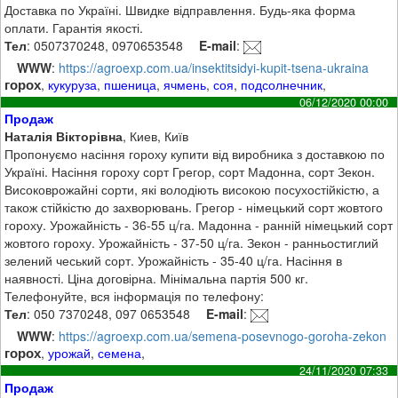
Доставка по Україні. Швидке відправлення. Будь-яка форма
оплати. Гарантія якості.
Тел
: 0507370248, 0970653548
E-mail
:
WWW
:
https://agroexp.com.ua/insektitsidyi-kupit-tsena-ukraina
горох
,
кукуруза
,
пшеница
,
ячмень
,
соя
,
подсолнечник
,
06/12/2020 00:00
Продаж
Наталія Вікторівна
, Киев, Київ
Пропонуємо насіння гороху купити від виробника з доставкою по
Україні. Насіння гороху сорт Грегор, сорт Мадонна, сорт Зекон.
Високоврожайні сорти, які володіють високою посухостійкістю, а
також стійкістю до захворювань. Грегор - німецький сорт жовтого
гороху. Урожайність - 36-55 ц/га. Мадонна - ранній німецький сорт
жовтого гороху. Урожайність - 37-50 ц/га. Зекон - ранньостиглий
зелений чеський сорт. Урожайність - 35-40 ц/га. Насіння в
наявності. Ціна договірна. Мінімальна партія 500 кг.
Телефонуйте, вся інформація по телефону:
Тел
: 050 7370248, 097 0653548
E-mail
:
WWW
:
https://agroexp.com.ua/semena-posevnogo-goroha-zekon
горох
,
урожай
,
семена
,
24/11/2020 07:33
Продаж