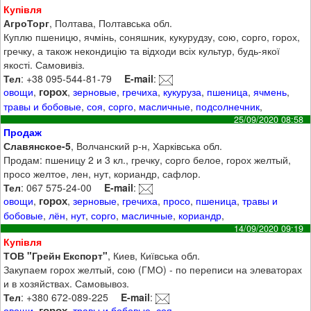
Купівля
АгроТорг
, Полтава, Полтавська обл.
Куплю пшеницю, ячмінь, соняшник, кукурудзу, сою, сорго, горох,
гречку, а також некондицію та відходи всіх культур, будь-якої
якості. Самовивіз.
Тел
: +38 095-544-81-79
E-mail
:
горох
овощи
,
,
зерновые
,
гречиха
,
кукуруза
,
пшеница
,
ячмень
,
травы и бобовые
,
соя
,
сорго
,
масличные
,
подсолнечник
,
25/09/2020 08:58
Продаж
Славянское-5
, Волчанский р-н, Харківська обл.
Продам: пшеницу 2 и 3 кл., гречку, сорго белое, горох желтый,
просо желтое, лен, нут, кориандр, сафлор.
Тел
: 067 575-24-00
E-mail
:
горох
овощи
,
,
зерновые
,
гречиха
,
просо
,
пшеница
,
травы и
бобовые
,
лён
,
нут
,
сорго
,
масличные
,
кориандр
,
14/09/2020 09:19
Купівля
ТОВ "Грейн Експорт"
, Киев, Київська обл.
Закупаем горох желтый, сою (ГМО) - по переписи на элеваторах
и в хозяйствах. Самовывоз.
Тел
: +380 672-089-225
E-mail
:
горох
овощи
,
,
травы и бобовые
,
соя
,