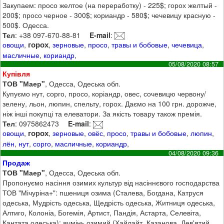
Закупаем: просо желтое (на переработку) - 225$; горох желтый -
200$; просо черное - 300$; кориандр - 580$; чечевицу красную -
500$. Одесса.
Тел
: +38 097-670-88-81
E-mail
:
горох
овощи
,
,
зерновые
,
просо
,
травы и бобовые
,
чечевица
,
масличные
,
кориандр
,
05/08/2020 08:57
Купівля
ТОВ "Маер"
, Одесса, Одеська обл.
Купуємо нут, сорго, просо, коріандр, овес, сочевицю червону/
зелену, льон, люпин, спельту, горох. Даємо на 100 грн. дорожче,
ніж інші покупці та елеватори. За якість товару також премія.
Тел
: 0975862473
E-mail
:
горох
овощи
,
,
зерновые
,
овёс
,
просо
,
травы и бобовые
,
люпин
,
лён
,
нут
,
сорго
,
масличные
,
кориандр
,
04/08/2020 09:36
Продаж
ТОВ "Маер"
, Одесса, Одеська обл.
Пропонуємо насіння озимих культур від насіннєвого господарства
ТОВ "Мічуріна+": пшениця озима (Сталева, Богдана, Катруся
одеська, Мудрість одеська, Щедрість одеська, Житниця одеська,
Алтиго, Колоніа, Богемія, Артист, Пандія, Астарта, Селевіта,
Кантата одеська); ячмінь озимий (Хайлайт, Казанова, Дев'ятий