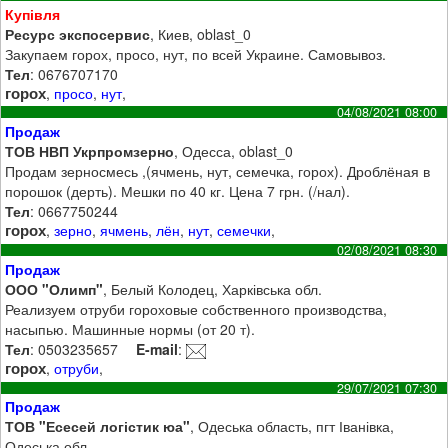
Купівля
Ресурс экспосервис
, Киев, oblast_0
Закупаем горох, просо, нут, по всей Украине. Самовывоз.
Тел
: 0676707170
горох
,
просо
,
нут
,
04/08/2021 08:00
Продаж
ТОВ НВП Укрпромзерно
, Одесса, oblast_0
Продам зерносмесь ,(ячмень, нут, семечка, горох). Дроблёная в
порошок (дерть). Мешки по 40 кг. Цена 7 грн. (/нал).
Тел
: 0667750244
горох
,
зерно
,
ячмень
,
лён
,
нут
,
семечки
,
02/08/2021 08:30
Продаж
ООО "Олимп"
, Белый Колодец, Харківська обл.
Реализуем отруби гороховые собственного производства,
насыпью. Машинные нормы (от 20 т).
Тел
: 0503235657
E-mail
:
горох
,
отруби
,
29/07/2021 07:30
Продаж
ТОВ "Есесей логістик юа"
, Одеська область, пгт Іванівка,
Одеська обл.