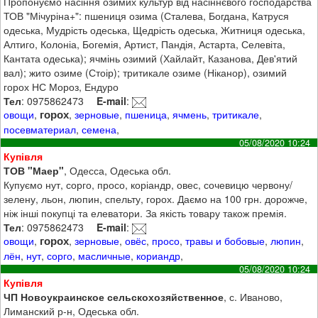
Пропонуємо насіння озимих культур від насіннєвого господарства
ТОВ "Мічуріна+": пшениця озима (Сталева, Богдана, Катруся
одеська, Мудрість одеська, Щедрість одеська, Житниця одеська,
Алтиго, Колоніа, Богемія, Артист, Пандія, Астарта, Селевіта,
Кантата одеська); ячмінь озимий (Хайлайт, Казанова, Дев'ятий
вал); жито озиме (Стоір); тритикале озиме (Ніканор), озимий
горох НС Мороз, Ендуро
Тел
: 0975862473
E-mail
:
горох
овощи
,
,
зерновые
,
пшеница
,
ячмень
,
тритикале
,
посевматериал
,
семена
,
05/08/2020 10:24
Купівля
ТОВ "Маер"
, Одесса, Одеська обл.
Купуємо нут, сорго, просо, коріандр, овес, сочевицю червону/
зелену, льон, люпин, спельту, горох. Даємо на 100 грн. дорожче,
ніж інші покупці та елеватори. За якість товару також премія.
Тел
: 0975862473
E-mail
:
горох
овощи
,
,
зерновые
,
овёс
,
просо
,
травы и бобовые
,
люпин
,
лён
,
нут
,
сорго
,
масличные
,
кориандр
,
05/08/2020 10:24
Купівля
ЧП Новоукраинское сельскохозяйственное
, с. Иваново,
Лиманский р-н, Одеська обл.