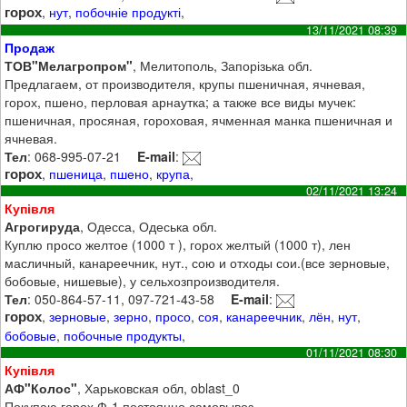
горох
,
нут
,
побочніе продукті
,
13/11/2021 08:39
Продаж
ТОВ"Мелагропром"
, Мелитополь, Запорізька обл.
Предлагаем, от производителя, крупы пшеничная, ячневая,
горох, пшено, перловая арнаутка; а также все виды мучек:
пшеничная, просяная, гороховая, ячменная манка пшеничная и
ячневая.
Тел
: 068-995-07-21
E-mail
:
горох
,
пшеница
,
пшено
,
крупа
,
02/11/2021 13:24
Купівля
Агрогируда
, Одесса, Одеська обл.
Куплю просо желтое (1000 т ), горох желтый (1000 т), лен
масличный, канареечник, нут., сою и отходы сои.(все зерновые,
бобовые, нишевые), у сельхозпроизводителя.
Тел
: 050-864-57-11, 097-721-43-58
E-mail
:
горох
,
зерновые
,
зерно
,
просо
,
соя
,
канареечник
,
лён
,
нут
,
бобовые
,
побочные продукты
,
01/11/2021 08:30
Купівля
АФ"Колос"
, Харьковская обл, oblast_0
Покупаю горох Ф-1 постоянно самовывоз