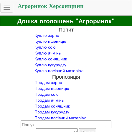
Агроринок Херсонщини
Toggle
navigation
Дошка оголошень "Агроринок"
Попит
Куплю зерно
Куплю пшеницю
Куплю сою
Куплю ячмінь
Куплю соняшник
Куплю кукурудзу
Куплю посівний матеріал
Пропозиція
Продам зерно
Продам пшеницю
Продам сою
Продам ячмінь
Продам соняшник
Продам кукурудзу
Продам посівний матеріал