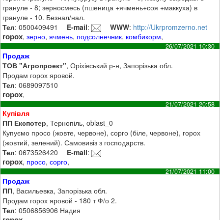
грануле - 8; зерносмесь (пшеница +ячмень+соя +маккуха) в
грануле - 10. Безнал/нал.
Тел
: 0500409491
E-mail
:
WWW
:
http://Ukrpromzerno.net
горох
,
зерно
,
ячмень
,
подсолнечник
,
комбикорм
,
26/07/2021 10:30
Продаж
ТОВ "Агропроект"
, Оріхівський р-н, Запорізька обл.
Продам горох яровой.
Тел
: 0689097510
горох
,
21/07/2021 20:58
Купівля
ПП Експотер
, Тернопіль, oblast_0
Купуємо просо (жовте, червоне), сорго (біле, червоне), горох
(жовтий, зелений). Самовивіз з господарств.
Тел
: 0673526420
E-mail
:
горох
,
просо
,
сорго
,
21/07/2021 11:00
Продаж
ПП
, Васильевка, Запорізька обл.
Продам горох яровой - 180 т Ф/о 2.
Тел
: 0506856906 Надия
горох
,