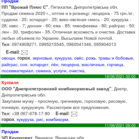
Продаж
ПП "Врожай Плюс С"
, Пятихатки, Дніпропетрівська обл.
Продам семена 2020 г., оптом и в розницу: люцерна - 75 грн./кг,
суданка - 25; эспарцет - 25; вико-овсяная смесь - 20; кукуруза -
28; овес - 7; донник - 60; ежа - 85; тимофеевка - 80; райграс - 50;
лен - 30, трифолин - 35. Отличная всхожесть и очистка. Доставка
любых объемов по Украине. Высылаем Новой почтой.
Тел
: 0974908271, 0995215545, 0960041346, 095904013
E-mail
:
горох
овощи
,
,
зерновые
,
кукуруза
,
овёс
,
рожь
,
травы и бобовые
,
райграс
,
соя
,
эспарцет
,
лён
,
люцерна
,
масличные
,
горчица
,
посевматериал
,
семена
,
услуги
,
очистка
,
16/06/2021 00:00
Купівля
ООО "Днепропетровский комбикормовый завод"
, Днепр,
Дніпропетрівська обл.
Закупаем мучку - просяную, гречневую, гороховую, рисовую,
ячневую, кукурузную. Рассмотрим все предложения.
Тел
: +38 067-678-17-80
E-mail
:
горох
,
кукуруза
,
рис
,
комбикорм
,
11/06/2021 09:00
Продаж
ЧП Крупосвит
, Винница, Вінницька обл.