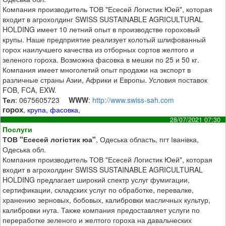
Компания производитель ТОВ "Есесей Логистик Юей", которая
входит в агрохолдинг SWISS SUSTAINABLE AGRICULTURAL
HOLDING имеет 10 летний опыт в производстве гороховый
крупы. Наше предприятие реализует колотый шлифованный
горох наилучшего качества из отборных сортов желтого и
зеленого гороха. Возможна фасовка в мешки по 25 и 50 кг.
Компания имеет многолетий опыт продажи на экспорт в
различные страны Азии, Африки и Европы. Условия поставок
FOB, FCA, EXW.
Тел
: 0675605723
WWW
:
http://www.swiss-sah.com
горох
,
крупа
,
фасовка
,
28/07/2021 07:30
Послуги
ТОВ "Есесей логістик юа"
, Одеська область, пгт Іванівка,
Одеська обл.
Компания производитель ТОВ "Есесей Логистик Юей", которая
входит в агрохолдинг SWISS SUSTAINABLE AGRICULTURAL
HOLDING предлагает широкий спектр услуг фумигации,
сертификации, складских услуг по обработке, перевалке,
хранению зерновых, бобовых, калибровки масличных культур,
калибровки нута. Также компания предоставляет услуги по
переработке зеленого и желтого гороха на давальческих