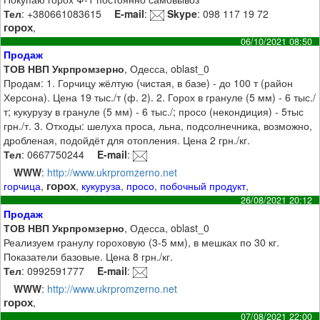
Тел
: +380661083615
E-mail
:
Skype
: 098 117 19 72
горох
,
06/10/2021 08:50
Продаж
ТОВ НВП Укрпромзерно
, Одесса, oblast_0
Продам: 1. Горчицу жёлтую (чистая, в базе) - до 100 т (район
Херсона). Цена 19 тыс./т (ф. 2). 2. Горох в грануле (5 мм) - 6 тыс./
т; кукурузу в грануле (5 мм) - 6 тыс./; просо (некондиция) - 5тыс
грн./т. 3. Отходы: шелуха проса, льна, подсолнечника, возможно,
дробленая, подойдёт для отопления. Цена 2 грн./кг.
Тел
: 0667750244
E-mail
:
WWW
:
http://www.ukrpromzerno.net
горох
горчица
,
,
кукуруза
,
просо
,
побочный продукт
,
26/08/2021 20:12
Продаж
ТОВ НВП Укрпромзерно
, Одесса, oblast_0
Реализуем гранулу гороховую (3-5 мм), в мешках по 30 кг.
Показатели базовые. Цена 8 грн./кг.
Тел
: 0992591777
E-mail
:
WWW
:
http://www.ukrpromzerno.net
горох
,
07/08/2021 22:00