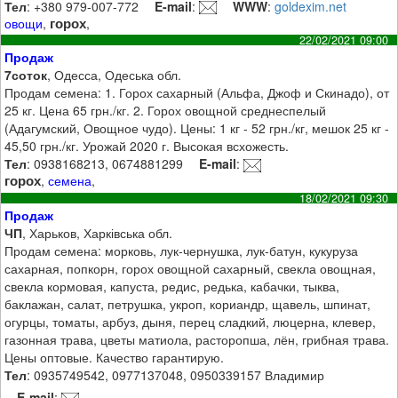
Тел
: +380 979-007-772
E-mail
:
WWW
:
goldexim.net
горох
овощи
,
,
22/02/2021 09:00
Продаж
7соток
, Одесса, Одеська обл.
Продам семена: 1. Горох сахарный (Альфа, Джоф и Скинадо), от
25 кг. Цена 65 грн./кг. 2. Горох овощной среднеспелый
(Адагумский, Овощное чудо). Цены: 1 кг - 52 грн./кг, мешок 25 кг -
45,50 грн./кг. Урожай 2020 г. Высокая всхожесть.
Тел
: 0938168213, 0674881299
E-mail
:
горох
,
семена
,
18/02/2021 09:30
Продаж
ЧП
, Харьков, Харківська обл.
Продам семена: морковь, лук-чернушка, лук-батун, кукуруза
сахарная, попкорн, горох овощной сахарный, свекла овощная,
свекла кормовая, капуста, редис, редька, кабачки, тыква,
баклажан, салат, петрушка, укроп, кориандр, щавель, шпинат,
огурцы, томаты, арбуз, дыня, перец сладкий, люцерна, клевер,
газонная трава, цветы матиола, расторопша, лён, грибная трава.
Цены оптовые. Качество гарантирую.
Тел
: 0935749542, 0977137048, 0950339157 Владимир
E-mail
: