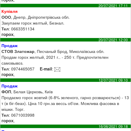
20/07/2021 17:11
Купівля
ООО
, Днепр, Дніпропетрівська обл.
Закупаем горох желтый, Безнал.
Тел
: 0663351134
горох
,
20/07/2021 12:00
Продаж
СТОВ Златожар
, Песчаный Брод, Миколаївська обл.
Продам горох желтый, 2021 г.. - 250 т. Предпочтителен
самовывоз.
Тел
: 0974465057
E-mail
:
горох
,
12/07/2021 09:10
Продаж
ФОП
, Белая Церковь, Київ
Продаємо горох жовтий (6-8% зеленого, гарно розварюється) - 13
т (в біг-беах). Ціна 10 грн.за вессь об'єм. Можлива фасовка в
мішки. Торг.
Тел
: 0671003998
горох
,
16/06/2021 09:18