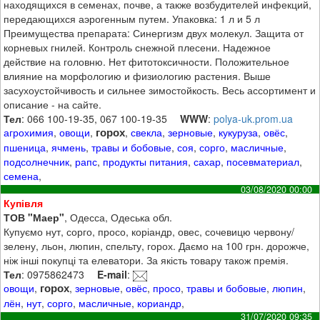
находящихся в семенах, почве, а также возбудителей инфекций,
передающихся аэрогенным путем. Упаковка: 1 л и 5 л
Преимущества препарата: Синергизм двух молекул. Защита от
корневых гнилей. Контроль снежной плесени. Надежное
действие на головню. Нет фитотоксичности. Положительное
влияние на морфологию и физиологию растения. Выше
засухоустойчивость и сильнее зимостойкость. Весь ассортимент и
описание - на сайте.
Тел
: 066 100-19-35, 067 100-19-35
WWW
:
polya-uk.prom.ua
горох
агрохимия
,
овощи
,
,
свекла
,
зерновые
,
кукуруза
,
овёс
,
пшеница
,
ячмень
,
травы и бобовые
,
соя
,
сорго
,
масличные
,
подсолнечник
,
рапс
,
продукты питания
,
сахар
,
посевматериал
,
семена
,
03/08/2020 00:00
Купівля
ТОВ "Маер"
, Одесса, Одеська обл.
Купуємо нут, сорго, просо, коріандр, овес, сочевицю червону/
зелену, льон, люпин, спельту, горох. Даємо на 100 грн. дорожче,
ніж інші покупці та елеватори. За якість товару також премія.
Тел
: 0975862473
E-mail
:
горох
овощи
,
,
зерновые
,
овёс
,
просо
,
травы и бобовые
,
люпин
,
лён
,
нут
,
сорго
,
масличные
,
кориандр
,
31/07/2020 09:35