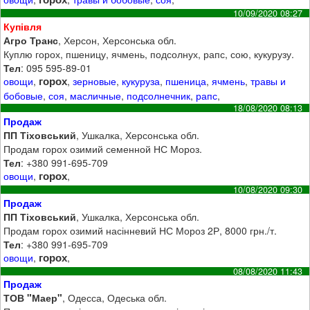
10/09/2020 08:27
Купівля
Агро Транс
, Херсон, Херсонська обл.
Куплю горох, пшеницу, ячмень, подсолнух, рапс, сою, кукурузу.
Тел
: 095 595-89-01
горох
овощи
,
,
зерновые
,
кукуруза
,
пшеница
,
ячмень
,
травы и
бобовые
,
соя
,
масличные
,
подсолнечник
,
рапс
,
18/08/2020 08:13
Продаж
ПП Тіховський
, Ушкалка, Херсонська обл.
Продам горох озимий семенной НС Мороз.
Тел
: +380 991-695-709
горох
овощи
,
,
10/08/2020 09:30
Продаж
ПП Тіховський
, Ушкалка, Херсонська обл.
Продам горох озимий насінневий НС Мороз 2Р, 8000 грн./т.
Тел
: +380 991-695-709
горох
овощи
,
,
08/08/2020 11:43
Продаж
ТОВ "Маер"
, Одесса, Одеська обл.