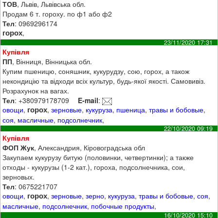
ТОВ
, Львів, Львівська обл.
Продам 6 т. гороху. по ф1 або ф2
Тел
: 0969296174
горох
,
23/11/2020 17:31
Купівля
ПП
, Вінниця, Вінницька обл.
Купим пшеницю, соняшник, кукурудзу, сою, горох, а також
некондицію та відходи всіх культур, будь-якої якості. Самовивіз.
Розрахунок на вагах.
Тел
: +380979178709
E-mail
:
горох
овощи
,
,
зерновые
,
кукуруза
,
пшеница
,
травы и бобовые
,
соя
,
масличные
,
подсолнечник
,
22/10/2020 09:19
Купівля
ФОП Жук
, Александрия, Кіровоградська обл
Закупаем кукурузу битую (половинки, четвертинки); а также
отходы - кукурузы (1-2 кат.), гороха, подсолнечника, сои,
зерновых.
Тел
: 0675221707
горох
овощи
,
,
зерновые
,
зерно
,
кукуруза
,
травы и бобовые
,
соя
,
масличные
,
подсолнечник
,
побочные продукты
,
16/10/2020 15:10