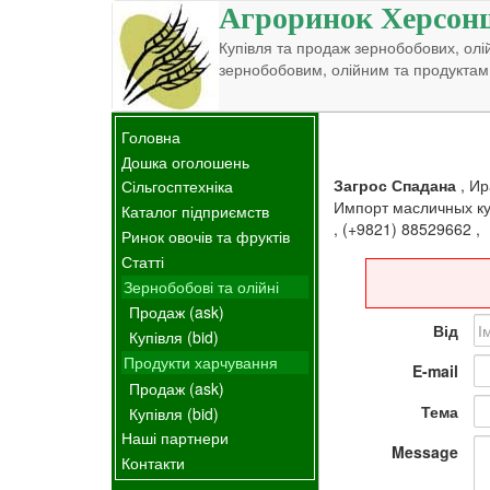
Агроринок Херсон
Купівля та продаж зернобобових, олій
зернобобовим, олійним та продуктам
Головна
Дошка оголошень
Загрос Спадана
,
Ир
Сільгосптехніка
Импорт масличных ку
Каталог підприємств
,
(+9821) 88529662
,
Ринок овочів та фруктів
Статті
Зернобобові та олійні
Продаж (ask)
Від
Купівля (bid)
Продукти харчування
E-mail
Продаж (ask)
Тема
Купівля (bid)
Наші партнери
Message
Контакти