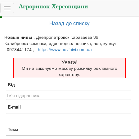
Агроринок Херсонщини
Toggle
navigation
Назад до списку
Новые нивы
,
Днепропетровск Караваева 39
Калибровка семечки, ядро подсолнечника, лен, кунжут
,
0978441174
,
,
https://www.novinivi.com.ua
Увага!
Ми не виконуемо масову розсилку рекламного
характеру.
Від
E-mail
Тема