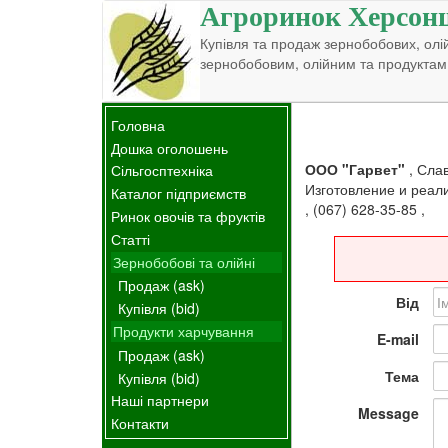
Агроринок Херсон
Купівля та продаж зернобобових, олій
зернобобовим, олійним та продуктам
Головна
Дошка оголошень
ООО "Гарвет"
,
Слав
Сільгосптехніка
Изготовление и реал
Каталог підприємств
,
(067) 628-35-85
,
Ринок овочів та фруктів
Статті
Зернобобові та олійні
Продаж (ask)
Від
Купівля (bid)
Продукти харчування
E-mail
Продаж (ask)
Тема
Купівля (bid)
Наші партнери
Message
Контакти