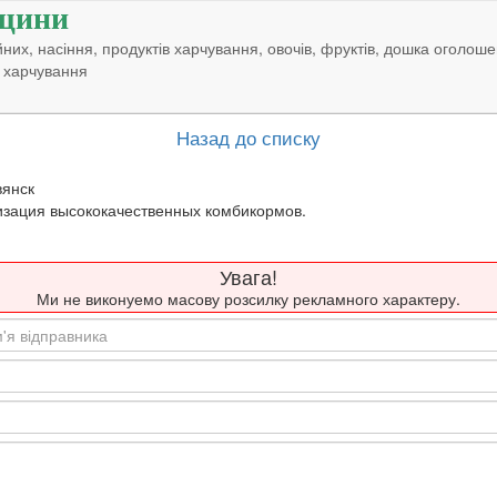
щини
них, насіння, продуктів харчування, овочів, фруктів, дошка оголоше
 харчування
Назад до списку
янск
изация высококачественных комбикормов.
Увага!
Ми не виконуемо масову розсилку рекламного характеру.