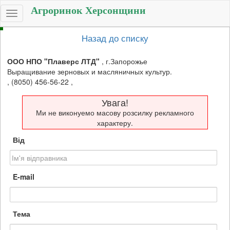
Агроринок Херсонщини
Toggle
navigation
Назад до списку
ООО НПО "Плаверс ЛТД"
,
г.Запорожье
Выращивание зерновых и масляничных культур.
,
(8050) 456-56-22
,
Увага!
Ми не виконуемо масову розсилку рекламного
характеру.
Від
E-mail
Тема