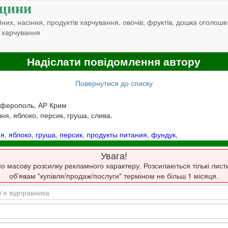
щини
них, насіння, продуктів харчування, овочів, фруктів, дошка оголоше
 харчування
Надіслати повідомлення автору
Повернутися до списку
мферополь, АР Крим
я, яблоко, персик, груша, слива.
ня
,
яблоко
,
груша
,
персик
,
продукты питания
,
фундук
,
Увага!
о масову розсилку рекламного характеру. Розсилаються тількі лист
об'явам "купівля/продаж/послуги" терміном не більш 1 місяця.