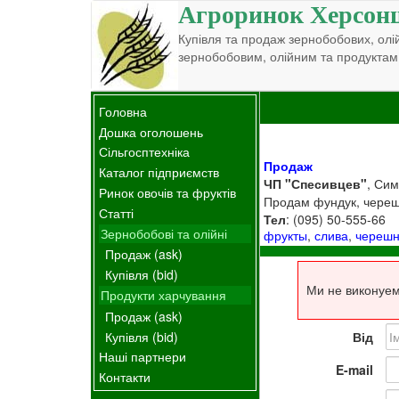
Агроринок Херсон
Купівля та продаж зернобобових, олій
зернобобовим, олійним та продуктам
Головна
Дошка оголошень
Сільгосптехніка
Продаж
Каталог підприємств
ЧП "Спесивцев"
, Си
Ринок овочів та фруктів
Продам фундук, черешн
Статті
Тел
: (095) 50-555-66
Зернобобові та олійні
фрукты
,
слива
,
череш
Продаж (ask)
Купівля (bid)
Ми не виконуем
Продукти харчування
Продаж (ask)
Купівля (bid)
Від
Наші партнери
E-mail
Контакти