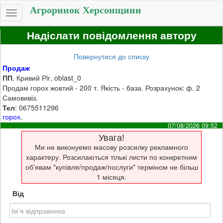
Агроринок Херсонщини
Toggle
navigation
Надіслати повідомлення автору
Повернутися до списку
Продаж
ПП
, Кривий Рiг, oblast_0
Продам горох жовтий - 200 т. Якість - база. Розрахунок: ф. 2
Самовивіз.
Тел
: 0675511296
горох
,
07/08/2026 09:52
Увага!
Ми не виконуемо масову розсилку рекламного
характеру. Розсилаються тількі листи по конкретним
об'явам "купівля/продаж/послуги" терміном не більш
1 місяця.
Від