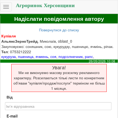
Агроринок Херсонщини
Toggle
navigation
Надіслати повідомлення автору
Повернутися до списку
Купівля
АльянсЗерноТрейд
, Миколаїв, oblast_0
Закуповуємо: соняшник, сою, кукурудзу, пшеницю, ячмінь, ріпак.
Тел
: 0753212222
кукуруза
,
пшеница
,
ячмень
,
соя
,
подсолнечник
,
рапс
,
26/05/2026 10:08
Увага!
Ми не виконуемо масову розсилку рекламного
характеру. Розсилаються тількі листи по конкретним
об'явам "купівля/продаж/послуги" терміном не більш
1 місяця.
Від
E-mail