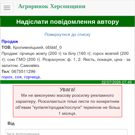
Агроринок Херсонщини
Toggle
navigation
Надіслати повідомлення автору
Повернутися до списку
Продаж
ТОВ
, Кропивни́цький, oblast_0
Продам: гірчицю жовту (200 т) та білу (160 т); горох жовтий (200
т); сою ГМО (200 т). Розрахунок: ф. 1, 2. Якість, локація, ціна - за
запитом. Самовiвіз.
Тел
: 0675511296
горох
,
соя
,
горчица
,
22/07/2026 07:49
Увага!
Ми не виконуемо масову розсилку рекламного
характеру. Розсилаються тількі листи по конкретним
об'явам "купівля/продаж/послуги" терміном не більш
1 місяця.
Від