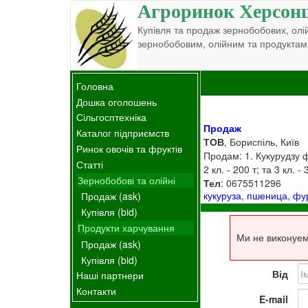
Агроринок Херсон
Купівля та продаж зернобобових, олій
зернобобовим, олійним та продуктам
Головна
Дошка оголошень
Сільгосптехніка
Продаж
Каталог підприємств
ТОВ
, Бориспіль, Київ
Ринок овочів та фруктів
Продам: 1. Кукурудзу ф
Статті
2 кл. - 200 т; та 3 кл. -
Зернобобові та олійні
Тел
: 0675511296
кукуруза
,
пшеница
,
фу
Продаж (ask)
Купівля (bid)
Продукти харчування
Ми не виконуем
Продаж (ask)
Купівля (bid)
Від
Наші партнери
Контакти
E-mail