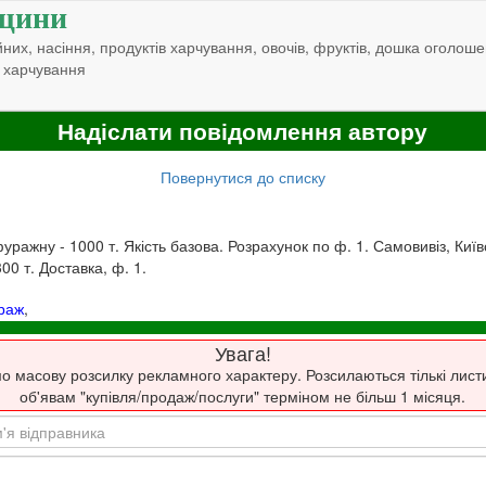
щини
них, насіння, продуктів харчування, овочів, фруктів, дошка оголоше
 харчування
Надіслати повідомлення автору
Повернутися до списку
уражну - 1000 т. Якість базова. Розрахунок по ф. 1. Самовивіз, Киї
 300 т. Доставка, ф. 1.
раж
,
Увага!
о масову розсилку рекламного характеру. Розсилаються тількі лист
об'явам "купівля/продаж/послуги" терміном не більш 1 місяця.