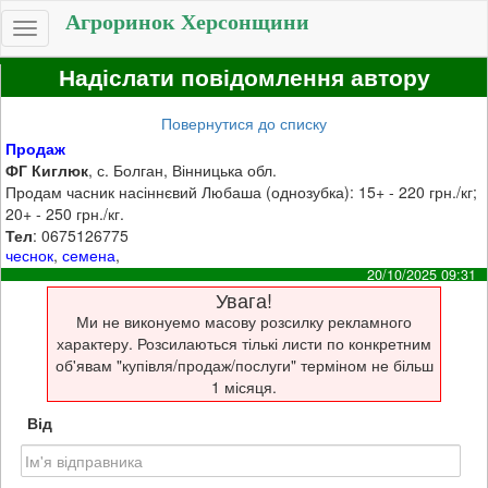
Агроринок Херсонщини
Toggle
navigation
Надіслати повідомлення автору
Повернутися до списку
Продаж
ФГ Киглюк
, с. Болган, Вінницька обл.
Продам часник насіннєвий Любаша (однозубка): 15+ - 220 грн./кг;
20+ - 250 грн./кг.
Тел
: 0675126775
чеснок
,
семена
,
20/10/2025 09:31
Увага!
Ми не виконуемо масову розсилку рекламного
характеру. Розсилаються тількі листи по конкретним
об'явам "купівля/продаж/послуги" терміном не більш
1 місяця.
Від