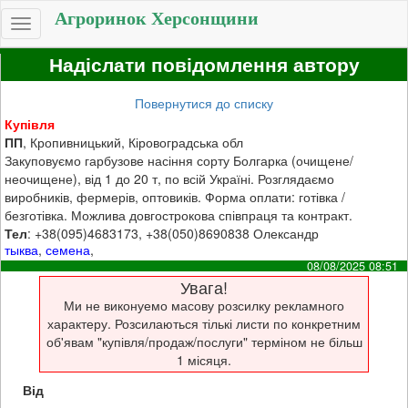
Агроринок Херсонщини
Toggle
navigation
Надіслати повідомлення автору
Повернутися до списку
Купівля
ПП
, Кропивницький, Кіровоградська обл
Закуповуємо гарбузове насіння сорту Болгарка (очищене/
неочищене), від 1 до 20 т, по всій Україні. Розглядаємо
виробників, фермерів, оптовиків. Форма оплати: готівка /
безготівка. Можлива довгострокова співпраця та контракт.
Тел
: +38(095)4683173, +38(050)8690838 Олександр
тыква
,
семена
,
08/08/2025 08:51
Увага!
Ми не виконуемо масову розсилку рекламного
характеру. Розсилаються тількі листи по конкретним
об'явам "купівля/продаж/послуги" терміном не більш
1 місяця.
Від