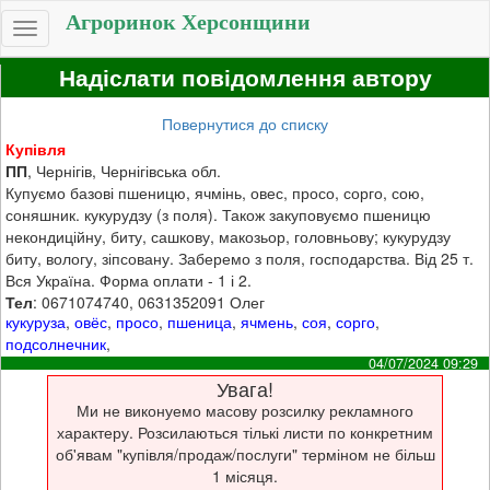
Агроринок Херсонщини
Toggle
navigation
Надіслати повідомлення автору
Повернутися до списку
Купівля
ПП
, Чернігів, Чернігівська обл.
Купуємо базові пшеницю, ячмінь, овес, просо, сорго, сою,
соняшник. кукурудзу (з поля). Також закуповуємо пшеницю
некондиційну, биту, сашкову, макозьор, головньову; кукурудзу
биту, вологу, зіпсовану. Заберемо з поля, господарства. Від 25 т.
Вся Україна. Форма оплати - 1 і 2.
Тел
: 0671074740, 0631352091 Олег
кукуруза
,
овёс
,
просо
,
пшеница
,
ячмень
,
соя
,
сорго
,
подсолнечник
,
04/07/2024 09:29
Увага!
Ми не виконуемо масову розсилку рекламного
характеру. Розсилаються тількі листи по конкретним
об'явам "купівля/продаж/послуги" терміном не більш
1 місяця.