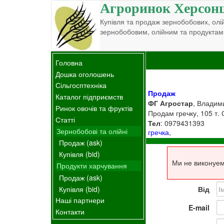
Агроринок Херсон
Купівля та продаж зернобобових, олій
зернобобовим, олійним та продуктам
Головна
Дошка оголошень
Сільгосптехніка
Продаж
Каталог підприємств
ФГ Агростар
, Владим
Ринок овочів та фруктів
Продам гречку, 105 т. 
Статті
Тел
: 0979431393
Зернобобові та олійні
гречка
,
Продаж (ask)
Купівля (bid)
Ми не виконуем
Продукти харчування
Продаж (ask)
Купівля (bid)
Від
Наші партнери
E-mail
Контакти