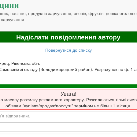
щини
них, насіння, продуктів харчування, овочів, фруктів, дошка оголоше
 харчування
Надіслати повідомлення автору
Повернутися до списку
ирец, Рівенська обл.
Самовивіз зі складу (Володимирецький район). Розрахунок по ф. 1 а
Увага!
о масову розсилку рекламного характеру. Розсилаються тількі лист
об'явам "купівля/продаж/послуги" терміном не більш 1 місяця.