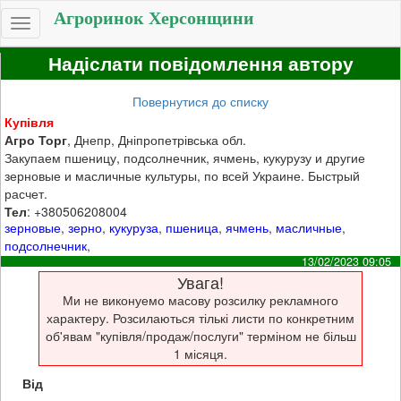
Агроринок Херсонщини
Toggle
navigation
Надіслати повідомлення автору
Повернутися до списку
Купівля
Агро Торг
, Днепр, Дніпропетрівська обл.
Закупаем пшеницу, подсолнечник, ячмень, кукурузу и другие
зерновые и масличные культуры, по всей Украине. Быстрый
расчет.
Тел
: +380506208004
зерновые
,
зерно
,
кукуруза
,
пшеница
,
ячмень
,
масличные
,
подсолнечник
,
13/02/2023 09:05
Увага!
Ми не виконуемо масову розсилку рекламного
характеру. Розсилаються тількі листи по конкретним
об'явам "купівля/продаж/послуги" терміном не більш
1 місяця.
Від