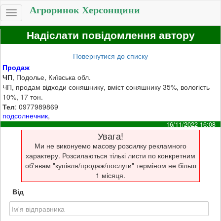
Агроринок Херсонщини
Toggle
navigation
Надіслати повідомлення автору
Повернутися до списку
Продаж
ЧП
, Подолье, Київська обл.
ЧП, продам відходи соняшнику, вміст соняшнику 35%, вологість
10%, 17 тон.
Тел
: 0977989869
подсолнечник
,
16/11/2022 16:08
Увага!
Ми не виконуемо масову розсилку рекламного
характеру. Розсилаються тількі листи по конкретним
об'явам "купівля/продаж/послуги" терміном не більш
1 місяця.
Від