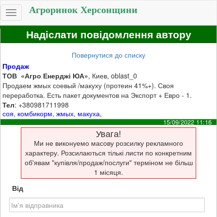
Агроринок Херсонщини
Toggle
navigation
Надіслати повідомлення автору
Повернутися до списку
Продаж
ТОВ «Агро Енерджі ЮА»
, Киев, oblast_0
Продаем жмых соевый /макуху (протеин 41%+). Своя
переработка. Есть пакет документов на Экспорт + Евро - 1.
Тел
: +380981711998
соя
,
комбикорм
,
жмых
,
макуха
,
15/09/2022 11:16
Увага!
Ми не виконуемо масову розсилку рекламного
характеру. Розсилаються тількі листи по конкретним
об'явам "купівля/продаж/послуги" терміном не більш
1 місяця.
Від