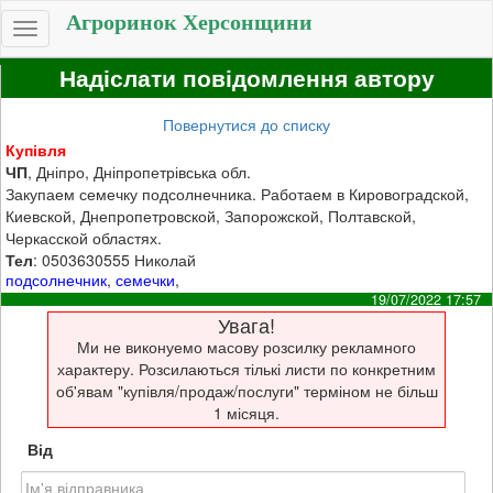
Агроринок Херсонщини
Toggle
navigation
Надіслати повідомлення автору
Повернутися до списку
Купівля
ЧП
, Дніпро, Дніпропетрівська обл.
Закупаем семечку подсолнечника. Работаем в Кировоградской,
Киевской, Днепропетровской, Запорожской, Полтавской,
Черкасской областях.
Тел
: 0503630555 Николай
подсолнечник
,
семечки
,
19/07/2022 17:57
Увага!
Ми не виконуемо масову розсилку рекламного
характеру. Розсилаються тількі листи по конкретним
об'явам "купівля/продаж/послуги" терміном не більш
1 місяця.
Від