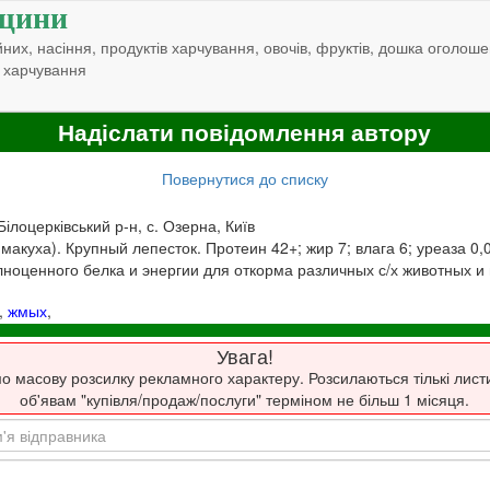
щини
них, насіння, продуктів харчування, овочів, фруктів, дошка оголоше
 харчування
Надіслати повідомлення автору
Повернутися до списку
 Білоцерківський р-н, с. Озерна, Київ
акуха). Крупный лепесток. Протеин 42+; жир 7; влага 6; уреаза 0,
лноценного белка и энергии для откорма различных с/х животных и
,
жмых
,
Увага!
о масову розсилку рекламного характеру. Розсилаються тількі лист
об'явам "купівля/продаж/послуги" терміном не більш 1 місяця.