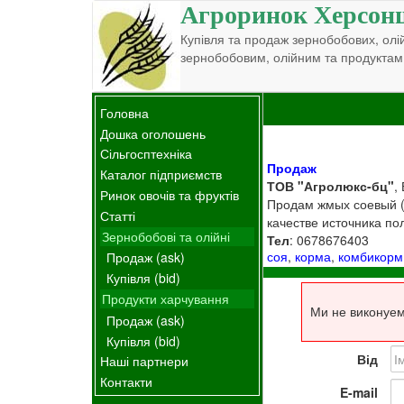
Агроринок Херсон
Купівля та продаж зернобобових, олій
зернобобовим, олійним та продуктам
Головна
Дошка оголошень
Сільгосптехніка
Продаж
Каталог підприємств
ТОВ "Агролюкс-бц"
,
Ринок овочів та фруктів
Продам жмых соевый (м
Статті
качестве источника по
Зернобобові та олійні
Тел
: 0678676403
соя
,
корма
,
комбикорм
Продаж (ask)
Купівля (bid)
Продукти харчування
Ми не виконуем
Продаж (ask)
Купівля (bid)
Від
Наші партнери
Контакти
E-mail