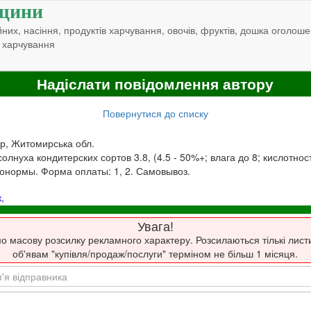
щини
них, насіння, продуктів харчування, овочів, фруктів, дошка оголоше
 харчування
Надіслати повідомлення автору
Повернутися до списку
р, Житомирська обл.
лнуха кондитерских сортов 3.8, (4.5 - 50%+; влага до 8; кислотность
онормы. Форма оплаты: 1, 2. Самовывоз.
к
,
Увага!
о масову розсилку рекламного характеру. Розсилаються тількі лист
об'явам "купівля/продаж/послуги" терміном не більш 1 місяця.