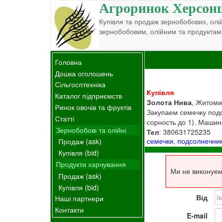
Агроринок Херсон
Купівля та продаж зернобобових, олій
зернобобовим, олійним та продуктам
Головна
Дошка оголошень
Сільгосптехніка
Купівля
Каталог підприємств
Золота Нива
, Житоми
Ринок овочів та фруктів
Закупаем семечку подсо
Статті
сорность до 1). Машин
Зернобобові та олійні
Тел
: 380631725235
семечки
,
подсолнечни
Продаж (ask)
Купівля (bid)
Продукти харчування
Ми не виконуем
Продаж (ask)
Купівля (bid)
Від
Наші партнери
Контакти
E-mail