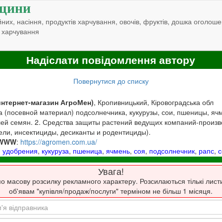
щини
них, насіння, продуктів харчування, овочів, фруктів, дошка оголоше
 харчування
Надіслати повідомлення автору
Повернутися до списку
интернет-магазин АгроМен)
, Кропивницький, Кіровоградська обл
 (посевной материал) подсолнечника, кукурузы, сои, пшеницы, яч
ей семян. 2. Средства защиты растений ведущих компаний-произв
ели, инсектициды, десиканты и родентициды).
WWW
:
https://agromen.com.ua/
,
удобрения
,
кукуруза
,
пшеница
,
ячмень
,
соя
,
подсолнечник
,
рапс
,
Увага!
о масову розсилку рекламного характеру. Розсилаються тількі лист
об'явам "купівля/продаж/послуги" терміном не більш 1 місяця.