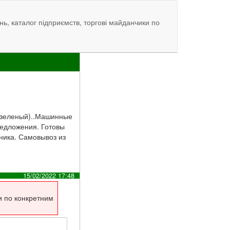
нь, каталог підприємств, торгові майданчики по
й, зеленый)..Машинные
редложения. Готовы
дника. Самовывоз из
15/02/2022 17:48
и по конкретним