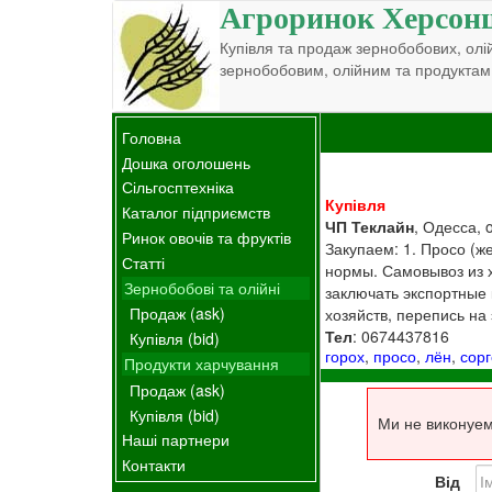
Агроринок Херсон
Купівля та продаж зернобобових, олій
зернобобовим, олійним та продуктам
Головна
Дошка оголошень
Сільгосптехніка
Купівля
Каталог підприємств
ЧП Теклайн
, Одесса, 
Ринок овочів та фруктів
Закупаем: 1. Просо (ж
Статті
нормы. Самовывоз из 
Зернобобові та олійні
заключать экспортные 
Продаж (ask)
хозяйств, перепись на
Тел
: 0674437816
Купівля (bid)
горох
,
просо
,
лён
,
сорг
Продукти харчування
Продаж (ask)
Купівля (bid)
Ми не виконуем
Наші партнери
Контакти
Від