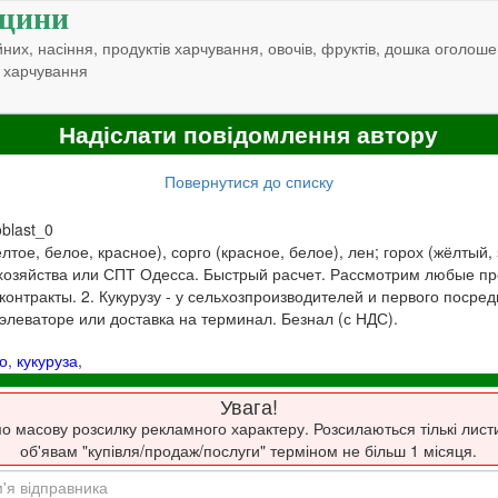
щини
них, насіння, продуктів харчування, овочів, фруктів, дошка оголоше
 харчування
Надіслати повідомлення автору
Повернутися до списку
oblast_0
елтое, белое, красное), сорго (красное, белое), лен; горох (жёлты
хозяйства или СПТ Одесса. Быстрый расчет. Рассмотрим любые п
контракты. 2. Кукурузу - у сельхозпроизводителей и первого посре
 элеваторе или доставка на терминал. Безнал (с НДС).
о
,
кукуруза
,
Увага!
о масову розсилку рекламного характеру. Розсилаються тількі лист
об'явам "купівля/продаж/послуги" терміном не більш 1 місяця.