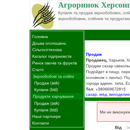
Агроринок Херсон
Купівля та продаж зернобобових, олій
зернобобовим, олійним та продуктам
Головна
Дошка оголошень
Сільгосптехніка
Продаж
Каталог підприємств
Продавец
, Харьков, Х
Ринок овочів та фруктів
Продам сахар свекольны
Статті
Подойдет в пищу, перер
Зернобобові та олійні
основном с ленты). Под
Продаж (ask)
города админ. типа. Е
Тел
: +380669672815
Купівля (bid)
сахар
,
мёд
,
виноделие
Продукти харчування
Продаж (ask)
Купівля (bid)
Ми не виконуем
Наші партнери
Контакти
Від