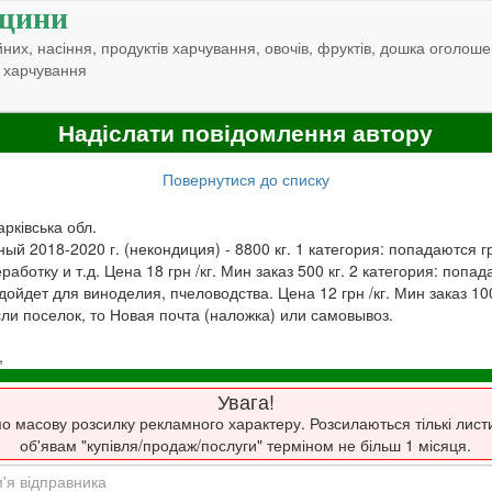
щини
них, насіння, продуктів харчування, овочів, фруктів, дошка оголоше
 харчування
Надіслати повідомлення автору
Повернутися до списку
арківська обл.
й 2018-2020 г. (некондиция) - 8800 кг. 1 категория: попадаются гр
аботку и т.д. Цена 18 грн /кг. Мин заказ 500 кг. 2 категория: попад
ойдет для виноделия, пчеловодства. Цена 12 грн /кг. Мин заказ 100
сли поселок, то Новая почта (наложка) или самовывоз.
,
Увага!
о масову розсилку рекламного характеру. Розсилаються тількі лист
об'явам "купівля/продаж/послуги" терміном не більш 1 місяця.