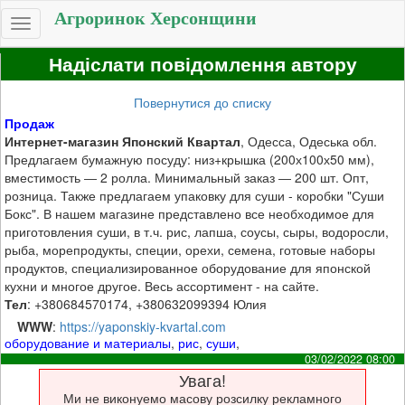
Агроринок Херсонщини
Toggle
navigation
Надіслати повідомлення автору
Повернутися до списку
Продаж
Интернет-магазин Японский Квартал
, Одесса, Одеська обл.
Предлагаем бумажную посуду: низ+крышка (200х100х50 мм),
вместимость ― 2 ролла. Минимальный заказ ― 200 шт. Опт,
розница. Также предлагаем упаковку для суши - коробки "Суши
Бокс". В нашем магазине представлено все необходимое для
приготовления суши, в т.ч. рис, лапша, соусы, сыры, водоросли,
рыба, морепродукты, специи, орехи, семена, готовые наборы
продуктов, специализированное оборудование для японской
кухни и многое другое. Весь ассортимент - на сайте.
Тел
: +380684570174, +380632099394 Юлия
WWW
:
https://yaponskiy-kvartal.com
оборудование и материалы
,
рис
,
суши
,
03/02/2022 08:00
Увага!
Ми не виконуемо масову розсилку рекламного