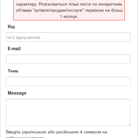
характеру. Розсилаються тількі листи по конкретним
об'явам "купівля/продаж/послуги" терміном не більш
1 місяця.
Від
E-mail
Тема
Message
Введіть українською або російською 4 символи на
зображенні справа.