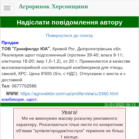
Агроринок Херсонщини
Toggle
navigation
Надіслати повідомлення автору
Повернутися до списку
Продаж
ТОВ "Гринфилдс ЮА"
, Кривой Рог, Дніпропетрівська обл.
Реализуем шрот подсолнечный (протеин 39-40; влага 9-11;
клетчатка 18-20; жир 1,0-1,2), от 20 т. Применяются в качестве
высококалорийной составляющей комбикормов для птицы,
свиней, КРС. Цена 9'600 (б/н, с НДС). Отпускаем с места и с
доставкой.
Тел
: 0677702586
WWW
:
https://agrovektor.com/ua/profile/view/u/2360.html
комбикорм
,
шрот
,
31/01/2022 09:13
Увага!
Ми не виконуемо масову розсилку рекламного
характеру. Розсилаються тількі листи по конкретним
об'явам "купівля/продаж/послуги" терміном не більш
1 місяця.