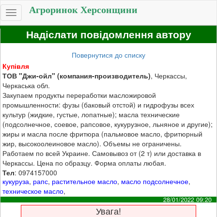
Агроринок Херсонщини
Toggle
navigation
Надіслати повідомлення автору
Повернутися до списку
Купівля
ТОВ "Джи-ойл" (компания-производитель)
, Черкассы,
Черкаська обл.
Закупаем продукты переработки масложировой
промышленности: фузы (баковый отстой) и гидрофузы всех
культур (жидкие, густые, лопатные); масла технические
(подсолнечное, соевое, рапсовое, кукурузное, льняное и другие);
жиры и масла после фритюра (пальмовое масло, фритюрный
жир, высокоолеиновое масло). Объемы не ограничены.
Работаем по всей Украине. Самовывоз от (2 т) или доставка в
Черкассы. Цена по образцу. Форма оплаты любая.
Тел
: 0974157000
кукуруза
,
рапс
,
растительное масло
,
масло подсолнечное
,
техническое масло
,
28/01/2022 09:20
Увага!