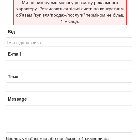
Ми не виконуемо масову розсилку рекламного
характеру. Розсилаються тількі листи по конкретним
об'явам "купівля/продаж/послуги" терміном не більш
1 місяця.
Від
E-mail
Тема
Message
Введіть українською або російською 4 символи на